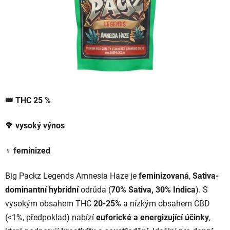
👑
THC 25 %
🥦
vysoký
výnos
♀️
feminized
Big Packz Legends Amnesia Haze je
feminizovaná
,
Sativa-
dominantní hybridní
odrůda (
70% Sativa, 30% Indica
). S
vysokým obsahem THC
20-25%
a nízkým obsahem CBD
(<1%, předpoklad) nabízí
euforické a energizující účinky
,