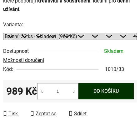
které podporují
kreativitu a soustředění
. Ideální pro
denní
užívání
.
Varianta:
Dostupnost
Skladem
Možnosti doručení
Kód:
1010/33
989 Kč
DO KOŠÍKU
Měrná cena:
Tisk
Zeptat se
Sdílet