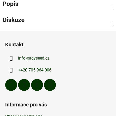
Popis
Diskuze
Z
á
Kontakt
p
a
info
@
agyseed.cz
t
í
+420 705 964 006
Informace pro vás