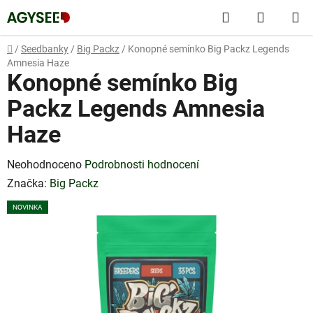
Přejít
Hledat
NÁKUP
na
obsah
KOŠÍK
Domů
/
Seedbanky
/
Big Packz
/
Konopné semínko Big Packz Legends
Amnesia Haze
Konopné semínko Big
Packz Legends Amnesia
Haze
Průměrné
Neohodnoceno
Podrobnosti hodnocení
hodnocení
Značka:
Big Packz
produktu
NOVINKA
je
0,0
z
5
hvězdiček.