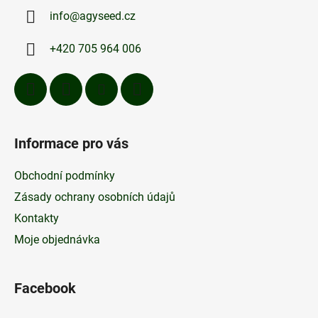
a
info
@
agyseed.cz
t
í
+420 705 964 006
Informace pro vás
Obchodní podmínky
Zásady ochrany osobních údajů
Kontakty
Moje objednávka
Facebook