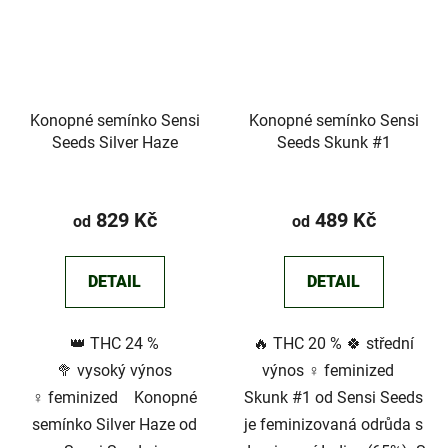
Konopné semínko Sensi
Konopné semínko Sensi
Seeds Silver Haze
Seeds Skunk #1
Průměrné
hodnocení
829 Kč
489 Kč
od
od
produktu
je
DETAIL
DETAIL
5,0
z
👑 THC 24 %
🔥 THC 20 % 🍀 střední
5
🥦 vysoký výnos
výnos ♀️ feminized
hvězdiček.
♀️ feminized Konopné
Skunk #1 od Sensi Seeds
semínko Silver Haze od
je feminizovaná odrůda s