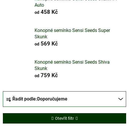
Auto
458 Kč
od
Konopné semínko Sensi Seeds Super
Skunk
569 Kč
od
Konopné semínko Sensi Seeds Shiva
Skunk
759 Kč
od
Ř
Řadit podle:
Doporučujeme
a
z
e
Otevřít filtr
n