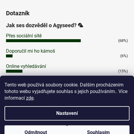
Dotazník
Jak ses dozvěděl o Agyseed? 🦜
Přes sociální sítě
(68%)
Doporučil mi ho kámoš
(6%)
Online vyhledávání
(15%)
Na Cannafestu
Tento web používá soubory cookie. Dalším procházením
(7%)
tohoto webu vyjadřujete souhlas s jejich používáním.. Více
Jinak
informací
zde
.
(4%)
Počet hlasů:
100
Nastavení
Odmítnout
Souhlasím
Vytvořil Shoptet