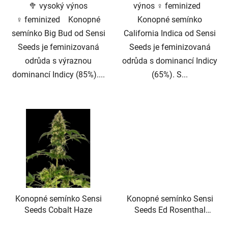
🥦 vysoký výnos
výnos ♀️ feminized
♀️ feminized Konopné
Konopné semínko
semínko Big Bud od Sensi
California Indica od Sensi
Seeds je feminizovaná
Seeds je feminizovaná
odrůda s výraznou
odrůda s dominancí Indicy
dominancí Indicy (85%)....
(65%). S...
Konopné semínko Sensi
Konopné semínko Sensi
Seeds Cobalt Haze
Seeds Ed Rosenthal
Super Bud Regular