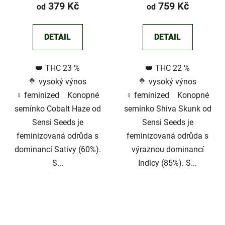
379 Kč
759 Kč
od
od
DETAIL
DETAIL
👑 THC 23 %
👑 THC 22 %
🥦 vysoký výnos
🥦 vysoký výnos
♀️ feminized Konopné
♀️ feminized Konopné
semínko Cobalt Haze od
semínko Shiva Skunk od
Sensi Seeds je
Sensi Seeds je
feminizovaná odrůda s
feminizovaná odrůda s
dominancí Sativy (60%).
výraznou dominancí
S...
Indicy (85%). S...