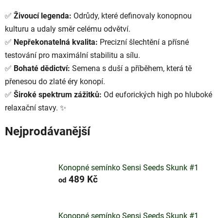
✅
Živoucí legenda:
Odrůdy, které definovaly konopnou
kulturu a udaly směr celému odvětví.
✅
Nepřekonatelná kvalita:
Precizní šlechtění a přísné
testování pro maximální stabilitu a sílu.
✅
Bohaté dědictví:
Semena s duší a příběhem, která tě
přenesou do zlaté éry konopí.
✅
Široké spektrum zážitků:
Od euforických high po hluboké
relaxační stavy. ✨
Nejprodávanější
Konopné semínko Sensi Seeds Skunk #1
489 Kč
od
Konopné semínko Sensi Seeds Skunk #1