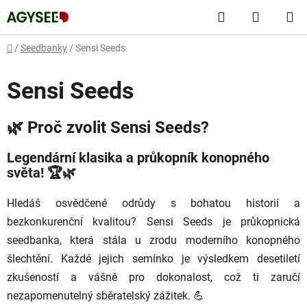
Přejít
Hledat
NÁKUP
na
obsah
KOŠÍK
Domů
/
Seedbanky
/
Sensi Seeds
Sensi Seeds
🌿 Proč zvolit Sensi Seeds?
Legendární klasika a průkopník konopného
světa! 🏆🌿
Hledáš osvědčené odrůdy s bohatou historií a
bezkonkurenční kvalitou? Sensi Seeds je průkopnická
seedbanka, která stála u zrodu moderního konopného
šlechtění. Každé jejich semínko je výsledkem desetiletí
zkušeností a vášně pro dokonalost, což ti zaručí
nezapomenutelný sběratelský zážitek. 💪