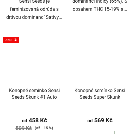
Sensi Seeds je
dominancí Indicy (65%). S
feminizovaná odrůda s
obsahem THC 15-19% a...
drtivou dominancí Sativy...
AKCE 💣
Konopné semínko Sensi
Konopné semínko Sensi
Seeds Skunk #1 Auto
Seeds Super Skunk
458 Kč
569 Kč
od
od
509 Kč
(až –15 %)