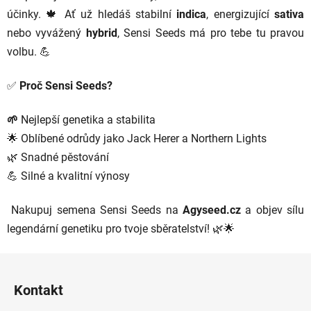
účinky. 🍁 Ať už hledáš stabilní
indica
, energizující
sativa
nebo vyvážený
hybrid
, Sensi Seeds má pro tebe tu pravou
volbu. 💪
✅
Proč Sensi Seeds?
🌱
Nejlepší genetika a stabilita
🌟 Oblíbené odrůdy jako Jack Herer a Northern Lights
🌿 Snadné pěstování
💪 Silné a kvalitní výnosy
Nakupuj semena Sensi Seeds na
Agyseed.cz
a objev sílu
legendární genetiku pro tvoje sběratelství! 🌿🌟
Z
á
Kontakt
p