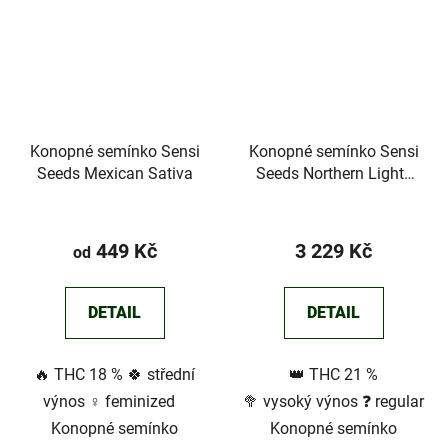
Konopné semínko Sensi
Konopné semínko Sensi
Seeds Mexican Sativa
Seeds Northern Lights
Regular
449 Kč
3 229 Kč
od
DETAIL
DETAIL
🔥 THC 18 % 🍀 střední
👑 THC 21 %
výnos ♀️ feminized
🥦 vysoký výnos ❓ regular
Konopné semínko
Konopné semínko