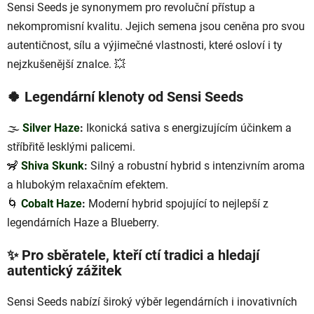
d
Sensi Seeds je synonymem pro revoluční přístup a
a
nekompromisní kvalitu. Jejich semena jsou ceněna pro svou
c
autentičnost, sílu a výjimečné vlastnosti, které osloví i ty
í
nejzkušenější znalce. 💥
p
r
🍀
Legendární klenoty od Sensi Seeds
v
k
y
🌫️
Silver Haze
:
Ikonická sativa s energizujícím účinkem a
v
stříbřitě lesklými palicemi.
ý
🦨
Shiva Skunk
:
Silný a robustní hybrid s intenzivním aroma
p
a hlubokým relaxačním efektem.
i
s
🌀
Cobalt Haze
:
Moderní hybrid spojující to nejlepší z
u
legendárních Haze a Blueberry.
✨
Pro sběratele, kteří ctí tradici a hledají
autentický zážitek
Sensi Seeds nabízí široký výběr legendárních i inovativních