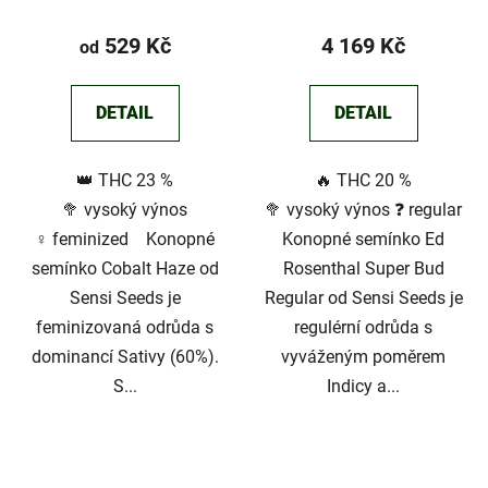
529 Kč
4 169 Kč
od
DETAIL
DETAIL
👑 THC 23 %
🔥 THC 20 %
🥦 vysoký výnos
🥦 vysoký výnos ❓ regular
♀️ feminized Konopné
Konopné semínko Ed
semínko Cobalt Haze od
Rosenthal Super Bud
Sensi Seeds je
Regular od Sensi Seeds je
feminizovaná odrůda s
regulérní odrůda s
dominancí Sativy (60%).
vyváženým poměrem
S...
Indicy a...