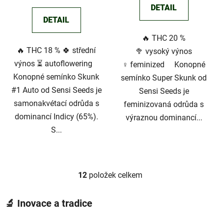
DETAIL
DETAIL
🔥 THC 20 %
🔥 THC 18 % 🍀 střední
🥦 vysoký výnos
výnos ⏳ autoflowering
♀️ feminized Konopné
Konopné semínko Skunk
semínko Super Skunk od
#1 Auto od Sensi Seeds je
Sensi Seeds je
samonakvétací odrůda s
feminizovaná odrůda s
dominancí Indicy (65%).
výraznou dominancí...
S...
12
položek celkem
O
v
l
🔬
Inovace a tradice
á