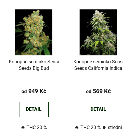
í
V
p
ý
r
p
o
i
d
s
u
p
k
r
t
Konopné semínko Sensi
Konopné semínko Sensi
o
ů
Seeds Big Bud
Seeds California Indica
d
u
k
949 Kč
569 Kč
od
od
t
ů
DETAIL
DETAIL
🔥 THC 20 %
🔥 THC 20 % 🍀 střední