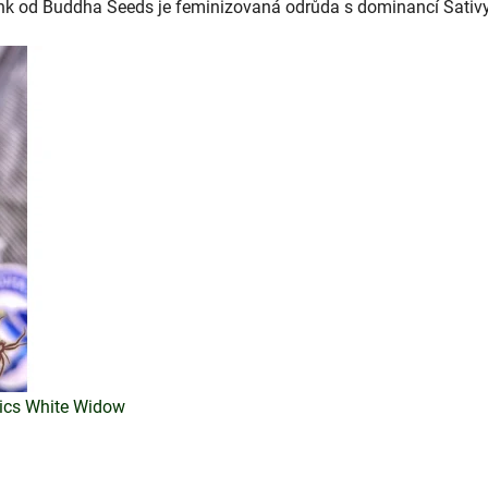
nk od Buddha Seeds je feminizovaná odrůda s dominancí Sativ
ics White Widow