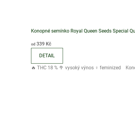
Konopné semínko Royal Queen Seeds Special Q
Průměrné
339 Kč
od
hodnocení
produktu
DETAIL
je
🔥 THC 18 % 🥦 vysoký výnos ♀️ feminized Kono
5,0
z
5
hvězdiček.