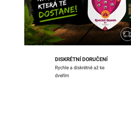
🦜
|
K
v
a
l
DISKRÉTNÍ DORUČENÍ
Rychle a diskrétně až ke
i
dveřím
t
n
í
k
o