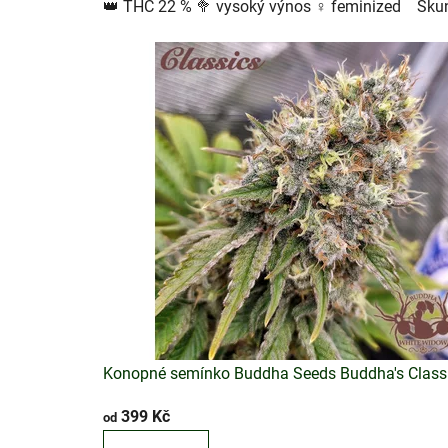
👑 THC 22 % 🥦 vysoký výnos ♀️ feminized Sku
d
3,0
z
n
5
e
hvězdiček.
j
l
e
p
š
í
c
Konopné semínko Buddha Seeds Buddha's Class
h
Průměrné
š
399 Kč
od
hodnocení