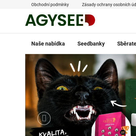
Přejít
Obchodní podmínky
Zásady ochrany osobních úd
na
obsah
Naše nabídka
Seedbanky
Sběrat
A
g
y
s
e
Předchozí
e
d