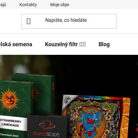
ajů
Kontakty
Moje objednávka
elská semena
Kouzelný filtr 🧙‍♂️
Blog