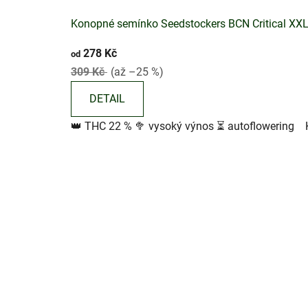
Konopné semínko Seedstockers BCN Critical XX
278 Kč
od
309 Kč
(až –25 %)
DETAIL
👑 THC 22 % 🥦 vysoký výnos ⏳ autoflowering K