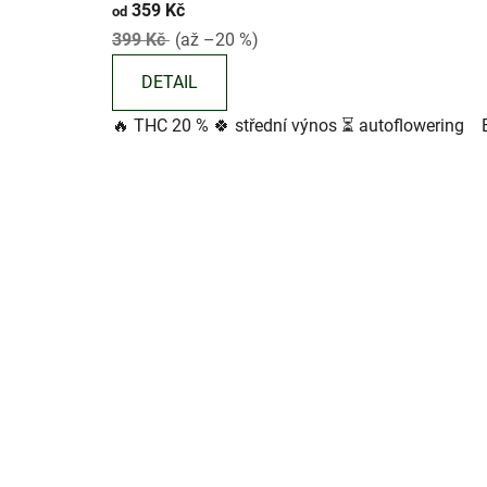
ě
359 Kč
od
hodnocení
399 Kč
(až –20 %)
t
produktu
je
a
DETAIL
3,5
🔥 THC 20 % 🍀 střední výnos ⏳ autoflowering B
z
5
hvězdiček.