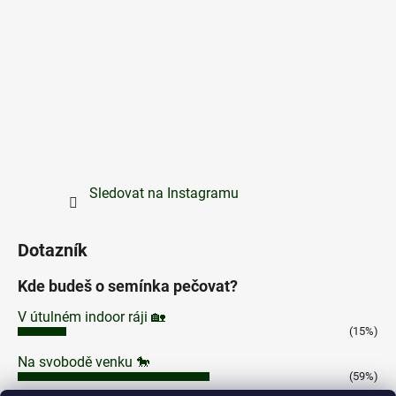
Sledovat na Instagramu
Dotazník
Kde budeš o semínka pečovat?
V útulném indoor ráji 🏡
(15%)
Na svobodě venku 🐎
(59%)