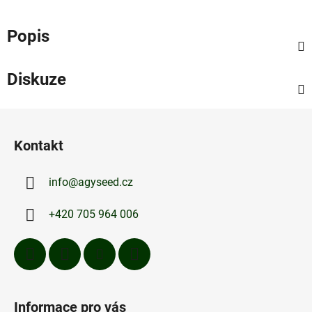
Popis
Diskuze
Z
á
Kontakt
p
a
info
@
agyseed.cz
t
í
+420 705 964 006
Informace pro vás