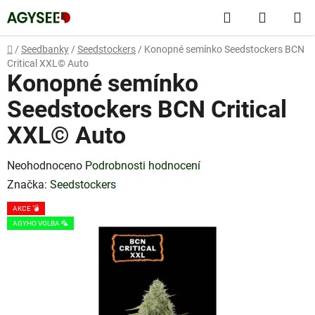
Přejít
Hledat
NÁKUP
na
obsah
KOŠÍK
Domů
/
Seedbanky
/
Seedstockers
/
Konopné semínko Seedstockers BCN
Critical XXL© Auto
Konopné semínko
Seedstockers BCN Critical
XXL© Auto
Průměrné
Neohodnoceno
Podrobnosti hodnocení
hodnocení
Značka:
Seedstockers
produktu
AKCE 💣
je
AGYHO VOLBA 🦜
0,0
z
5
hvězdiček.