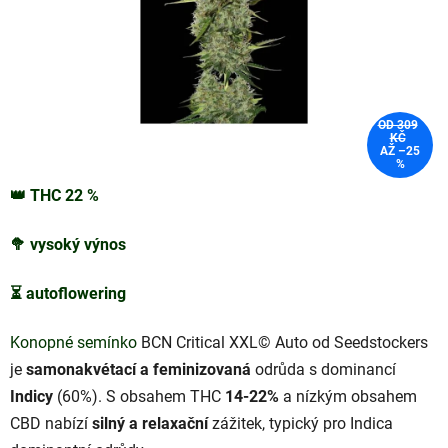
OD 309
KČ
AŽ –25
%
👑
THC
22
%
🥦
vysoký výnos
⏳
autoflowering
Konopné semínko
BCN Critical XXL© Auto od Seedstockers
je
samonakvétací a feminizovaná
odrůda s dominancí
Indicy
(60%). S obsahem THC
14-22%
a nízkým obsahem
CBD nabízí
silný a relaxační
zážitek, typický pro Indica