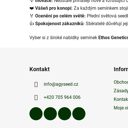
💡
Inovace:
Neustále přinášejí nové a vzrušující 
❤️
Vášeň pro konopí:
Za každým semínkem stojí l
🏅
Ocenění po celém světě:
Přední světová seed
👍
Spokojenost zákazníků:
Sběratelé důvěřují jej
Vyber si z široké nabídky semínek
Ethos Genetic
Z
á
Kontakt
Infor
p
a
Obchod
info
@
agyseed.cz
t
Zásady
í
+420 705 964 006
Kontak
Moje o