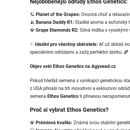
Nejoblíbenější odrůdy Ethos Genetics:
🪐
Planet of the Grapes:
Ovocná chuť a relaxační
🍌
Banana Daddy R1:
Sladké aroma a euforický 
💎
Grape Diamonds R2:
Silná indika s vysokými 
✨
Ideální pro všechny sběratele:
Ať už sbíráš in
speciálními odrůdami a zažij perfektní sbírku. 🌾
Objev svět Ethos Genetics na Agyseed.cz
Pokud hledáš semena s vynikající genetickou stab
z USA přináší na trh inovativní a exkluzivní odrů
semena
Ethos Genetics
ti přinesou nezapomenute
Proč si vybrat Ethos Genetics?
💎
Prémiová kvalita:
Známá svou stabilní genetik