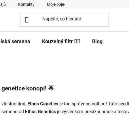
ajů
Kontakty
Moje objednávka
elská semena
Kouzelný filtr 🧙‍♂️
Blog
 genetice konopí! 🌟
 vlastnostmi,
Ethos Genetics
je tou správnou volbou! Tato see
ždé semeno od
Ethos Genetics
je výsledkem precizní práce a testová