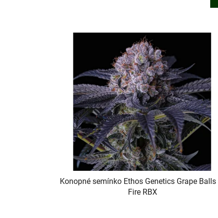
V
ý
p
i
s
p
r
o
d
u
k
t
Konopné semínko Ethos Genetics Grape Balls 
ů
Fire RBX