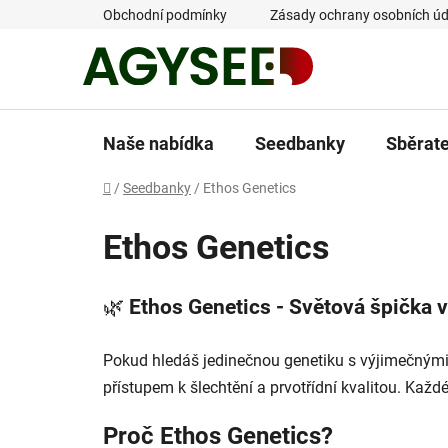
Přejít
Obchodní podmínky
Zásady ochrany osobních úd
na
obsah
Naše nabídka
Seedbanky
Sběrat
Domů
/
Seedbanky
/
Ethos Genetics
Ethos Genetics
🌿
Ethos Genetics - Světová špička v
Pokud hledáš jedinečnou genetiku s výjimečnými
přístupem k šlechtění a prvotřídní kvalitou. Ka
Proč Ethos Genetics?