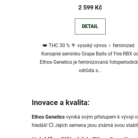
2 599 Kč
DETAIL
👑 THC 30 % 🥦 vysoký výnos ♀️ feminized
Konopné semínko Grape Balls of Fire RBX o
Ethos Genetics je feminizovaná fotoperiodic
odrůda s...
Inovace a kvalita:
Ethos Genetics
vyniká svým přístupem k vývoji o
hledáš! 💥 Jejich semena jsou známá svou stabil