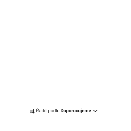
Ř
Řadit podle:
Doporučujeme
a
z
e