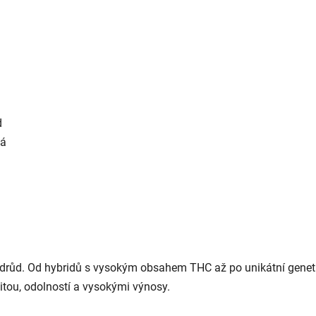
d
ká
O
v
l
á
drůd. Od hybridů s vysokým obsahem THC až po unikátní genetik
d
a
itou, odolností a vysokými výnosy.
c