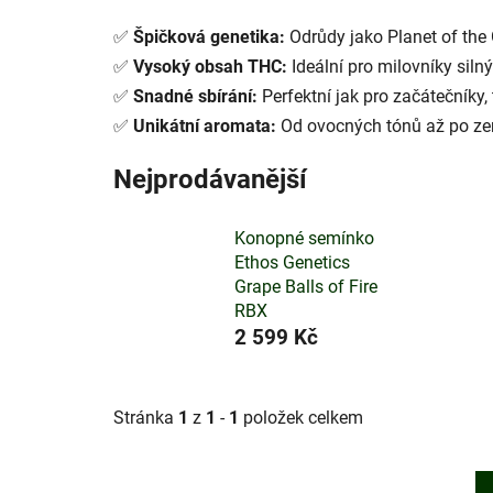
✅
Špičková genetika:
Odrůdy jako Planet of the
✅
Vysoký obsah THC:
Ideální pro milovníky siln
✅
Snadné sbírání:
Perfektní jak pro začátečníky,
✅
Unikátní aromata:
Od ovocných tónů až po zem
Nejprodávanější
Konopné semínko
Ethos Genetics
Grape Balls of Fire
RBX
2 599 Kč
Stránka
1
z
1
-
1
položek celkem