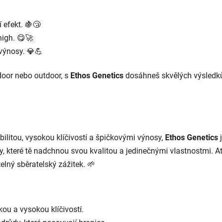
í
p
r
 efekt. 🍇😴
v
high. 😋🚀
k
výnosy. 💎💪
y
v
door nebo outdoor, s
Ethos Genetics
dosáhneš skvělých výsledků
ý
p
i
s
u
ilitou, vysokou klíčivostí a špičkovými výnosy,
Ethos Genetics
j
dy, které tě nadchnou svou kvalitou a jedinečnými vlastnostmi. A
lný sběratelský zážitek. 🌱
ou a vysokou klíčivostí.