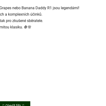
 Grapes nebo Banana Daddy R1 jsou legendární!
ých a komplexních účinků.
 tak pro zkušené sběratele.
itou klasiku. 🍇🌸
Otevřít filtr