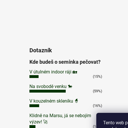
Dotazník
Kde budeš o semínka pečovat?
V útulném indoor ráji 🏡
(15%)
Na svobodě venku 🐎
(59%)
V kouzelném skleníku 🧙
(16%)
Klidně na Marsu, já se nebojím
výzev! 🚀
Tento web p
(10%)