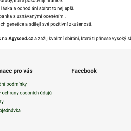
odrůdy, které posouvají hranice.
áska a odhodlání sbírat to nejlepší.
banka s uznávanými oceněními.
ich genetice a sdílejí své pozitivní zkušenosti.
s
na
Agyseed.cz
a zažij kvalitní sbírání, které ti přinese vysoký 
mace pro vás
Facebook
ní podmínky
 ochrany osobních údajů
ty
bjednávka