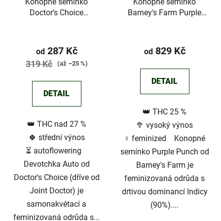
Konopné semínko
Konopné semínko
Doctor's Choice
Barney's Farm Purple
Devotchka Auto
Punch
Průměrné
Průměrné
hodnocení
hodnocení
287 Kč
829 Kč
od
od
produktu
produktu
319 Kč
(až –25 %)
je
je
DETAIL
5,0
2,8
DETAIL
z
z
👑 THC 25 %
5
5
👑 THC nad 27 %
🥦 vysoký výnos
hvězdiček.
hvězdiček.
🍀 střední výnos
♀️ feminized Konopné
⏳ autoflowering
semínko Purple Punch od
Devotchka Auto od
Barney's Farm je
Doctor's Choice (dříve od
feminizovaná odrůda s
Joint Doctor) je
drtivou dominancí Indicy
samonakvétací a
(90%)....
feminizovaná odrůda s...