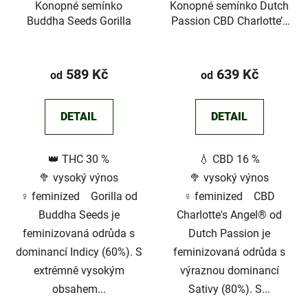
Konopné semínko
Konopné semínko Dutch
Buddha Seeds Gorilla
Passion CBD Charlotte’s
Angel
Průměrné
hodnocení
589 Kč
639 Kč
od
od
produktu
je
DETAIL
DETAIL
3,6
z
👑 THC 30 %
💧 CBD 16 %
5
🥦 vysoký výnos
🥦 vysoký výnos
hvězdiček.
♀️ feminized Gorilla od
♀️ feminized CBD
Buddha Seeds je
Charlotte's Angel® od
feminizovaná odrůda s
Dutch Passion je
dominancí Indicy (60%). S
feminizovaná odrůda s
extrémně vysokým
výraznou dominancí
obsahem...
Sativy (80%). S...