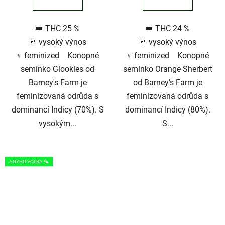
5,0
z
👑 THC 25 %
👑 THC 24 %
5
🥦 vysoký výnos
🥦 vysoký výnos
hvězdiček.
♀️ feminized Konopné
♀️ feminized Konopné
semínko Glookies od
semínko Orange Sherbert
Barney's Farm je
od Barney's Farm je
feminizovaná odrůda s
feminizovaná odrůda s
dominancí Indicy (70%). S
dominancí Indicy (80%).
vysokým...
S...
AGYHO VOLBA 🦜