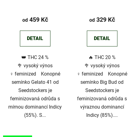
41©
Průměrné
hodnocení
459 Kč
329 Kč
od
od
produktu
je
DETAIL
DETAIL
5,0
z
👑 THC 24 %
🔥 THC 20 %
5
🥦 vysoký výnos
🥦 vysoký výnos
hvězdiček.
♀️ feminized Konopné
♀️ feminized Konopné
semínko Gelato 41 od
semínko Big Bud od
Seedstockers je
Seedstockers je
feminizovaná odrůda s
feminizovaná odrůda s
mírnou dominancí Indicy
výraznou dominancí
(55%). S...
Indicy (85%)....