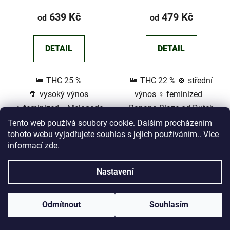
639 Kč
479 Kč
od
od
DETAIL
DETAIL
👑 THC 25 %
👑 THC 22 % 🍀 střední
🥦 vysoký výnos
výnos ♀️ feminized
♀️ feminized Melonade
Banana Blaze od Dutch
Runtz od Dutch Passion je
Passion je feminizovaná
Tento web používá soubory cookie. Dalším procházením
tohoto webu vyjadřujete souhlas s jejich používáním.. Více
feminizovaná a
odrůda s výraznou
informací
zde
.
fotoperiodická odrůda s
dominancí Indicy (80%). S
vyváženým poměrem
obsahem THC...
Nastavení
Indicy a...
Odmítnout
Souhlasím
Dárek semínko ZDARMA dle tvého výběru platbou on-line.
AKCE 💣