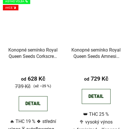
AGYHO VOLBA 🦜
AKCE 💣
Konopné semínko Royal
Konopné semínko Royal
Queen Seeds Corkscrew
Queen Seeds Amnesia
Auto
Haze
Průměrné
Průměrné
hodnocení
hodnocení
628 Kč
729 Kč
od
od
produktu
produktu
739 Kč
(až –25 %)
je
je
DETAIL
5,0
5,0
DETAIL
z
z
👑 THC 25 %
5
5
🔥 THC 19 % 🍀 střední
🥦 vysoký výnos
hvězdiček.
hvězdiček.