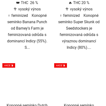
👑 THC 26 %
🔥 THC 20 %
5
🥦 vysoký výnos
🥦 vysoký výnos
hvězdiček.
♀️ feminized Konopné
♀️ feminized Konopné
semínko Banana Punch
semínko Super Skunk od
od Barney's Farm je
Seedstockers je
feminizovaná odrůda s
feminizovaná odrůda s
dominancí Indicy (55%).
výraznou dominancí
S...
Indicy (80%)....
AKCE 💣
AKCE 💣
Konopné semínko Dutch
Konopné semínko