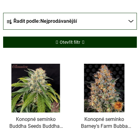
Ř
Řadit podle:
Nejprodávanější
a
z
e
Otevřít filtr
n
í
V
p
ý
r
p
o
i
d
s
u
p
k
r
t
Konopné semínko
Konopné semínko
o
ů
Buddha Seeds Buddha's
Barney's Farm Bubba
d
Classics Skunk
Kush
u
Průměrné
Průměrné