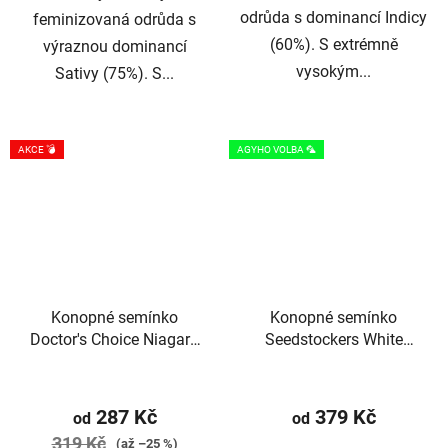
odrůda s dominancí Indicy
feminizovaná odrůda s
(60%). S extrémně
výraznou dominancí
vysokým...
Sativy (75%). S...
AKCE 💣
AGYHO VOLBA 🦜
Konopné semínko
Konopné semínko
Doctor's Choice Niagara
Seedstockers White
Auto
Widow
Průměrné
Průměrné
hodnocení
hodnocení
287 Kč
379 Kč
od
od
produktu
produktu
319 Kč
(až –25 %)