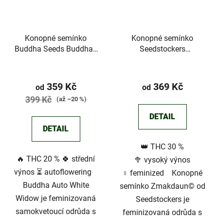
Konopné semínko
Konopné semínko
Buddha Seeds Buddha's
Seedstockers
Classics White Widow
Zmakdaun©
Průměrné
Průměrné
Auto
hodnocení
hodnocení
359 Kč
369 Kč
od
od
produktu
produktu
399 Kč
(až –20 %)
je
je
DETAIL
3,5
4,3
DETAIL
z
z
👑 THC 30 %
5
5
🔥 THC 20 % 🍀 střední
🥦 vysoký výnos
hvězdiček.
hvězdiček.
výnos ⏳ autoflowering
♀️ feminized Konopné
Buddha Auto White
semínko Zmakdaun© od
Widow je feminizovaná
Seedstockers je
samokvetoucí odrůda s
feminizovaná odrůda s