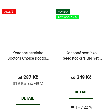
AKCE 💣
NOVINKA
AGYHO VOLBA 🦜
Konopné semínko
Konopné semínko
Doctor's Choice Doctor's
Seedstockers Big Yeti
Choice #1 Auto
Outdoor
Průměrné
Průměrné
hodnocení
hodnocení
287 Kč
349 Kč
od
od
produktu
produktu
319 Kč
(až –25 %)
je
je
DETAIL
5,0
5,0
DETAIL
z
z
👑 THC 22 %
5
5