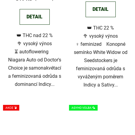
je
je
DETAIL
3,7
5,0
DETAIL
z
z
👑 THC 22 %
5
5
👑 THC nad 22 %
🥦 vysoký výnos
hvězdiček.
hvězdiček.
🥦 vysoký výnos
♀️ feminized Konopné
⏳ autoflowering
semínko White Widow od
Niagara Auto od Doctor's
Seedstockers je
Choice je samonakvétací
feminizovaná odrůda s
a feminizovaná odrůda s
vyváženým poměrem
dominancí Indicy...
Indicy a Sativy...
AKCE 💣
AGYHO VOLBA 🦜