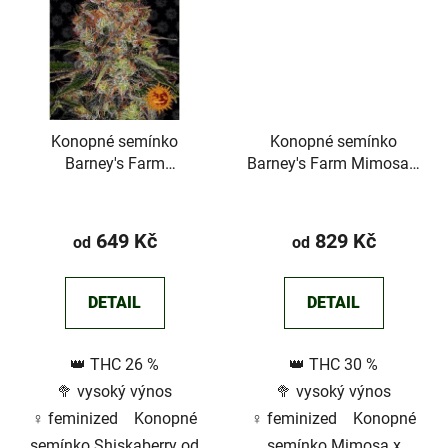
Konopné semínko
Konopné semínko
Barney's Farm
Barney's Farm Mimosa x
Shiskaberry
Orange Punch
Průměrné
Průměrné
hodnocení
hodnocení
649 Kč
829 Kč
od
od
produktu
produktu
je
je
DETAIL
DETAIL
3,0
2,8
z
z
👑 THC 26 %
👑 THC 30 %
5
5
🥦 vysoký výnos
🥦 vysoký výnos
hvězdiček.
hvězdiček.
♀️ feminized Konopné
♀️ feminized Konopné
semínko Shiskaberry od
semínko Mimosa x