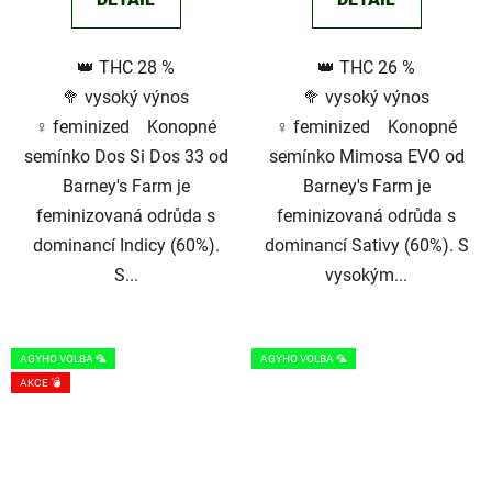
3,0
3,2
z
z
👑 THC 28 %
👑 THC 26 %
5
5
🥦 vysoký výnos
🥦 vysoký výnos
hvězdiček.
hvězdiček.
♀️ feminized Konopné
♀️ feminized Konopné
semínko Dos Si Dos 33 od
semínko Mimosa EVO od
Barney's Farm je
Barney's Farm je
feminizovaná odrůda s
feminizovaná odrůda s
dominancí Indicy (60%).
dominancí Sativy (60%). S
S...
vysokým...
AGYHO VOLBA 🦜
AGYHO VOLBA 🦜
AKCE 💣