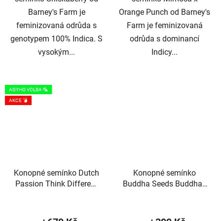
Barney's Farm je
Orange Punch od Barney's
feminizovaná odrůda s
Farm je feminizovaná
genotypem 100% Indica. S
odrůda s dominancí
vysokým...
Indicy...
AGYHO VOLBA 🦜
AKCE 💣
Konopné semínko Dutch
Konopné semínko
Passion Think Different
Buddha Seeds Buddha's
Auto
Classics White Widow
Průměrné
Průměrné
hodnocení
hodnocení