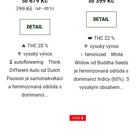
679 Kč
399 Kč
od
od
produktu
produktu
799 Kč
(až –20 %)
je
je
DETAIL
3,4
5,0
DETAIL
z
z
👑 THC 22 %
5
5
🔥 THC 20 %
🥦 vysoký výnos
hvězdiček.
hvězdiček.
🥦 vysoký výnos
♀️ feminized White
⏳ autoflowering Think
Widow od Buddha Seeds
Different Auto od Dutch
je feminizovaná odrůda s
Passion je samonakvétací
dominancí Indicy (60%). S
a feminizovaná odrůda s
vysokým obsahem...
dominancí...
AKCE 💣