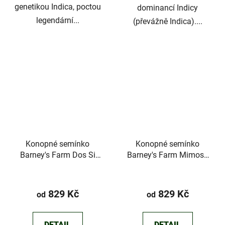
genetikou Indica, poctou
dominancí Indicy
legendární...
(převážně Indica)....
Konopné semínko
Konopné semínko
Barney's Farm Dos Si
Barney's Farm Mimosa
Dos 33
EVO
Průměrné
Průměrné
hodnocení
hodnocení
829 Kč
829 Kč
od
od
produktu
produktu
je
je
DETAIL
DETAIL