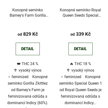
Konopné semínko
Konopné semínko Royal
Barney's Farm Gorilla
Queen Seeds Special
Zkittlez
Queen 1
Průměrné
Průměrné
hodnocení
hodnocení
829 Kč
339 Kč
od
od
produktu
produktu
je
je
DETAIL
DETAIL
2,5
5,0
z
z
👑 THC 24 %
🔥 THC 18 %
5
5
🥦 vysoký výnos
🥦 vysoký výnos
hvězdiček.
hvězdiček.
♀️ feminized Konopné
♀️ feminized Konopné
semínko Gorilla Zkittlez
semínko Special Queen 1
od Barney's Farm je
od Royal Queen Seeds je
feminizovaná odrůda s
feminizovaná odrůda s
dominancí Indicy (60%).
dominancí Indicy...