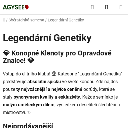
Přejít
Hledat
NÁKUP
na
obsah
KOŠÍK
Domů
/
Sběratelská semena
/
Legendární Genetiky
Legendární Genetiky
💎
Konopné Klenoty pro Opravdové
Znalce!
💎
Vstup do elitního klubu! 🏆 Kategorie "Legendární Genetika"
představuje
absolutní špičku
ve světě konopí. Zde najdeš
pouze
ty nejvzácnější a nejvíce ceněné
odrůdy, které se
staly
synonymem kvality a exkluzivity
. Každé semínko je
malým uměleckým dílem
, výsledkem desetiletí šlechtění a
mistrovství. ✨
Nejprodávanější