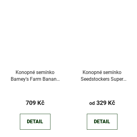
Konopné semínko
Konopné semínko
Barney's Farm Banana
Seedstockers Super
Punch
Skunk
Průměrné
hodnocení
709 Kč
329 Kč
od
produktu
je
DETAIL
DETAIL
3,3
z