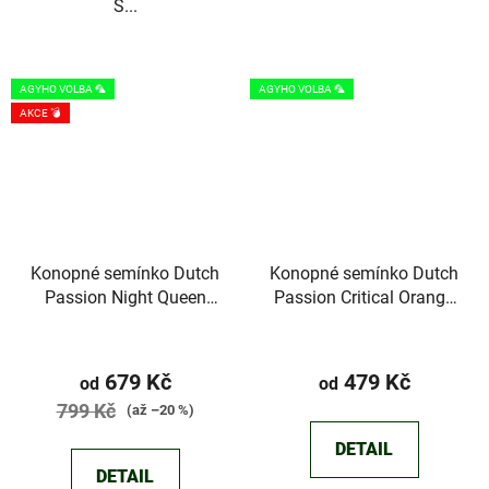
S...
AGYHO VOLBA 🦜
AGYHO VOLBA 🦜
AKCE 💣
Konopné semínko Dutch
Konopné semínko Dutch
Passion Night Queen
Passion Critical Orange
Auto
Punch
Průměrné
hodnocení
679 Kč
479 Kč
od
od
produktu
799 Kč
(až –20 %)
je
DETAIL
5,0
DETAIL
z