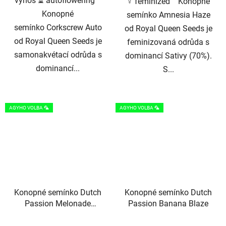
výnos ⏳ autoflowering
♀️ feminized Konopné
Konopné
semínko Amnesia Haze
semínko Corkscrew Auto
od Royal Queen Seeds je
od Royal Queen Seeds je
feminizovaná odrůda s
samonakvétací odrůda s
dominancí Sativy (70%).
dominancí...
S...
AGYHO VOLBA 🦜
AGYHO VOLBA 🦜
Konopné semínko Dutch
Konopné semínko Dutch
Passion Melonade
Passion Banana Blaze
Runtz