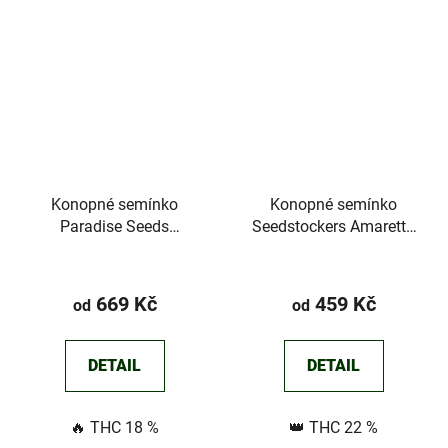
Konopné semínko
Konopné semínko
Paradise Seeds
Seedstockers Amaretto
Mendocino Skunk
Tarmac©
669 Kč
459 Kč
od
od
DETAIL
DETAIL
🔥 THC 18 %
👑 THC 22 %