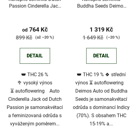
Passion Cinderella Jack
Buddha Seeds Deimos
Auto
Auto
Průměrné
hodnocení
764 Kč
1 319 Kč
od
produktu
899 Kč
1 649 Kč
(až –20 %)
(–20 %)
je
3,5
DETAIL
DETAIL
z
5
👑 THC 26 %
👑 THC 19 % 🍀 střední
hvězdiček.
🥦 vysoký výnos
výnos ⏳ autoflowering
⏳ autoflowering Auto
Deimos Auto od Buddha
Cinderella Jack od Dutch
Seeds je samonakvétací
Passion je samonakvétací
odrůda s dominancí Indicy
a feminizovaná odrůda s
(70%). S obsahem THC
vyváženým poměrem...
15-19% a...