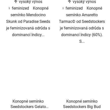
🥦 vysoký výnos
🥦 vysoký výnos
♀️ feminized Konopné
♀️ feminized Konopné
semínko Mendocino
semínko Amaretto
Skunk od Paradise Seeds
Tarmac© od Seedstockers
je feminizovaná odrůda s
je feminizovaná odrůda s
dominancí Indicy...
dominancí Indicy (60%).
S...
Konopné semínko
Konopné semínko
Seedstockers Gelato
Seedstockers Big Bud