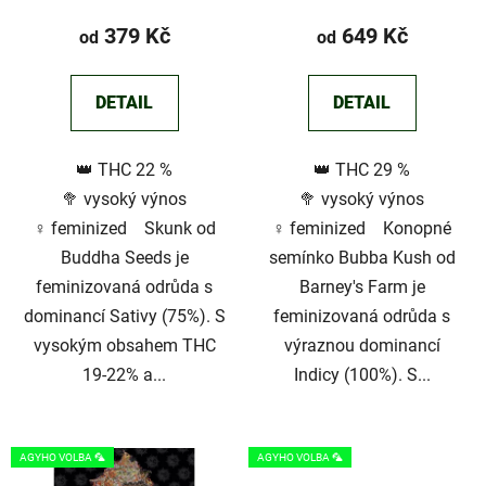
k
hodnocení
hodnocení
379 Kč
649 Kč
od
od
t
produktu
produktu
ů
je
je
DETAIL
DETAIL
3,0
2,8
z
z
👑 THC 22 %
👑 THC 29 %
5
5
🥦 vysoký výnos
🥦 vysoký výnos
hvězdiček.
hvězdiček.
♀️ feminized Skunk od
♀️ feminized Konopné
Buddha Seeds je
semínko Bubba Kush od
feminizovaná odrůda s
Barney's Farm je
dominancí Sativy (75%). S
feminizovaná odrůda s
vysokým obsahem THC
výraznou dominancí
19-22% a...
Indicy (100%). S...
AGYHO VOLBA 🦜
AGYHO VOLBA 🦜