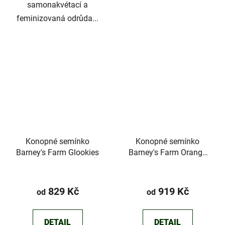
samonakvétací a
feminizovaná odrůda...
Konopné semínko
Konopné semínko
Barney's Farm Glookies
Barney's Farm Orange
Sherbert
Průměrné
hodnocení
829 Kč
919 Kč
od
od
produktu
je
DETAIL
DETAIL