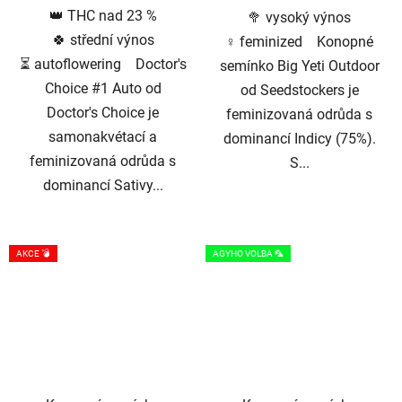
👑 THC nad 23 %
🥦 vysoký výnos
hvězdiček.
hvězdiček.
🍀 střední výnos
♀️ feminized Konopné
⏳ autoflowering Doctor's
semínko Big Yeti Outdoor
Choice #1 Auto od
od Seedstockers je
Doctor's Choice je
feminizovaná odrůda s
samonakvétací a
dominancí Indicy (75%).
feminizovaná odrůda s
S...
dominancí Sativy...
AKCE 💣
AGYHO VOLBA 🦜