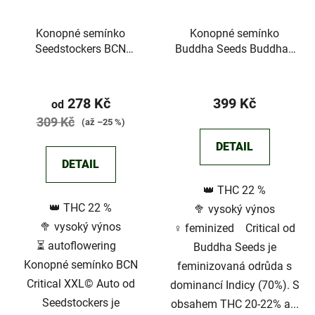
Konopné semínko
Konopné semínko
Seedstockers BCN
Buddha Seeds Buddha's
Critical XXL© Auto
Classics Critical
Průměrné
hodnocení
278 Kč
399 Kč
od
produktu
309 Kč
(až –25 %)
je
DETAIL
4,3
DETAIL
z
👑 THC 22 %
5
👑 THC 22 %
🥦 vysoký výnos
hvězdiček.
🥦 vysoký výnos
♀️ feminized Critical od
⏳ autoflowering
Buddha Seeds je
Konopné semínko BCN
feminizovaná odrůda s
Critical XXL© Auto od
dominancí Indicy (70%). S
Seedstockers je
obsahem THC 20-22% a...