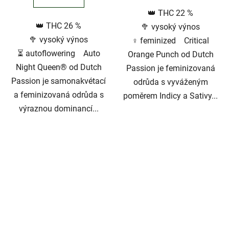
👑 THC 22 %
5
👑 THC 26 %
🥦 vysoký výnos
hvězdiček.
🥦 vysoký výnos
♀️ feminized Critical
⏳ autoflowering Auto
Orange Punch od Dutch
Night Queen® od Dutch
Passion je feminizovaná
Passion je samonakvétací
odrůda s vyváženým
a feminizovaná odrůda s
poměrem Indicy a Sativy...
výraznou dominancí...