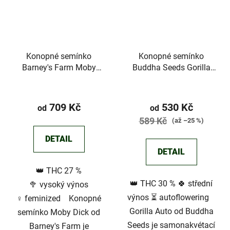
Konopné semínko
Konopné semínko
Barney's Farm Moby
Buddha Seeds Gorilla
Dick
Auto
Průměrné
hodnocení
709 Kč
530 Kč
od
od
produktu
589 Kč
(až –25 %)
je
DETAIL
3,7
DETAIL
z
👑 THC 27 %
5
👑 THC 30 % 🍀 střední
🥦 vysoký výnos
hvězdiček.
výnos ⏳ autoflowering
♀️ feminized Konopné
Gorilla Auto od Buddha
semínko Moby Dick od
Seeds je samonakvétací
Barney's Farm je