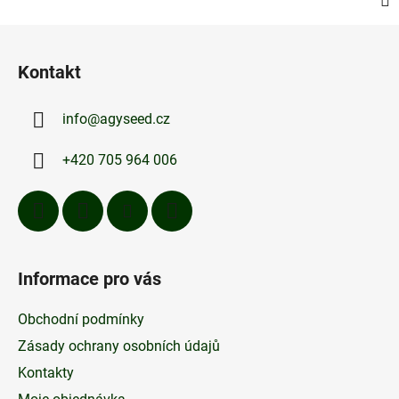
Z
á
Kontakt
p
a
info
@
agyseed.cz
t
í
+420 705 964 006
Informace pro vás
Obchodní podmínky
Zásady ochrany osobních údajů
Kontakty