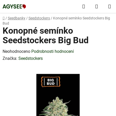
Přejít
Hledat
NÁKUP
na
obsah
KOŠÍK
Domů
/
Seedbanky
/
Seedstockers
/
Konopné semínko Seedstockers Big
Bud
Konopné semínko
Seedstockers Big Bud
Průměrné
Neohodnoceno
Podrobnosti hodnocení
hodnocení
Značka:
Seedstockers
produktu
je
0,0
z
5
hvězdiček.