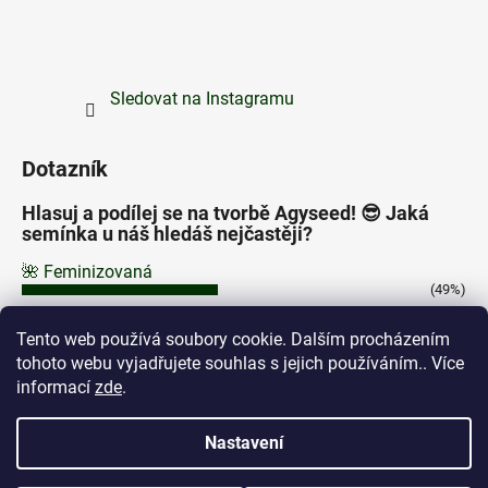
Sledovat na Instagramu
Dotazník
Hlasuj a podílej se na tvorbě Agyseed! 😎 Jaká
semínka u náš hledáš nejčastěji?
🌺 Feminizovaná
(49%)
⚡ Autoflowering
Tento web používá soubory cookie. Dalším procházením
(43%)
tohoto webu vyjadřujete souhlas s jejich používáním.. Více
🌿 Regular
informací
zde
.
(8%)
Počet hlasů:
205
Nastavení