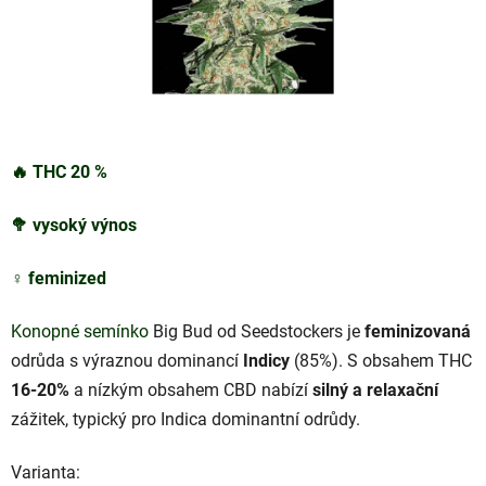
🔥
THC 20
%
🥦
vysoký výnos
♀️
feminized
Konopné semínko
Big Bud od Seedstockers je
feminizovaná
odrůda s výraznou dominancí
Indicy
(85%). S obsahem THC
16-20%
a nízkým obsahem CBD nabízí
silný a relaxační
zážitek, typický pro Indica dominantní odrůdy.
Varianta: