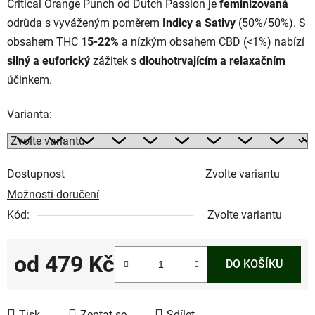
Critical Orange Punch od Dutch Passion je
feminizovaná
odrůda s vyváženým poměrem
Indicy a Sativy
(50%/50%). S
obsahem THC
15-22%
a nízkým obsahem CBD (<1%) nabízí
silný a euforický
zážitek s
dlouhotrvajícím a relaxačním
účinkem.
Varianta:
Dostupnost
Zvolte variantu
Možnosti doručení
Kód:
Zvolte variantu
od
479 Kč
DO KOŠÍKU
Měrná cena:
Tisk
Zeptat se
Sdílet