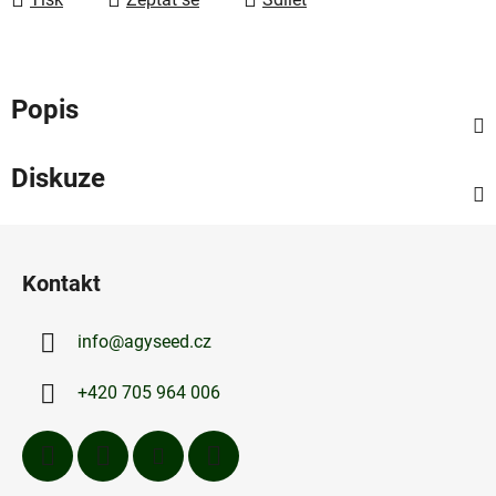
Popis
Diskuze
Z
á
Kontakt
p
a
info
@
agyseed.cz
t
í
+420 705 964 006