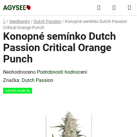
Přejít
Hledat
NÁKUP
na
obsah
KOŠÍK
Domů
/
Seedbanky
/
Dutch Passion
/
Konopné semínko Dutch Passion
Critical Orange Punch
Konopné semínko Dutch
Passion Critical Orange
Punch
Průměrné
Neohodnoceno
Podrobnosti hodnocení
hodnocení
Značka:
Dutch Passion
produktu
AGYHO VOLBA 🦜
je
0,0
z
5
hvězdiček.