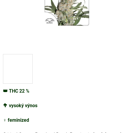
👑
THC
22
%
🥦
vysoký výnos
♀️
feminized