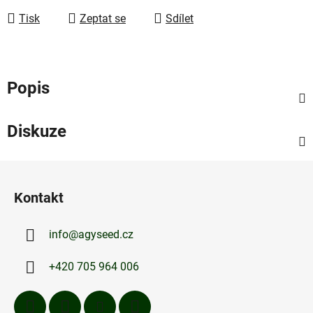
Tisk
Zeptat se
Sdílet
Popis
Diskuze
Z
á
Kontakt
p
a
info
@
agyseed.cz
t
í
+420 705 964 006