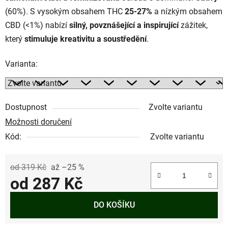
(60%). S vysokým obsahem THC
25-27%
a nízkým obsahem
CBD (<1%) nabízí
silný, povznášející a inspirující
zážitek,
který
stimuluje kreativitu a soustředění
.
Varianta:
Dostupnost
Zvolte variantu
Možnosti doručení
Kód:
Zvolte variantu
od 319 Kč
až –25 %
od
287 Kč
Měrná cena:
DO KOŠÍKU