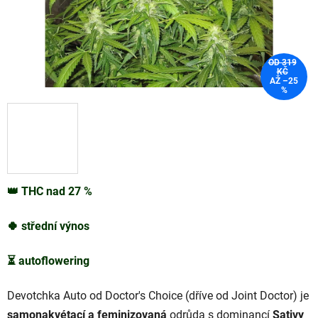
OD 319
KČ
AŽ –25
%
👑
THC nad 27 %
🍀
střední
výnos
⏳
autoflowering
Devotchka Auto od Doctor's Choice (dříve od Joint Doctor) je
samonakvétací a feminizovaná
odrůda s dominancí
Sativy