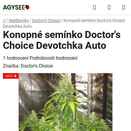
Přejít
Hledat
NÁKUP
na
obsah
KOŠÍK
Domů
/
Seedbanky
/
Doctor's Choice
/
Konopné semínko Doctor's Choice
Devotchka Auto
Konopné semínko Doctor's
Choice Devotchka Auto
Průměrné
1 hodnocení
Podrobnosti hodnocení
hodnocení
Značka:
Doctor's Choice
produktu
AKCE 💣
je
5,0
z
5
hvězdiček.