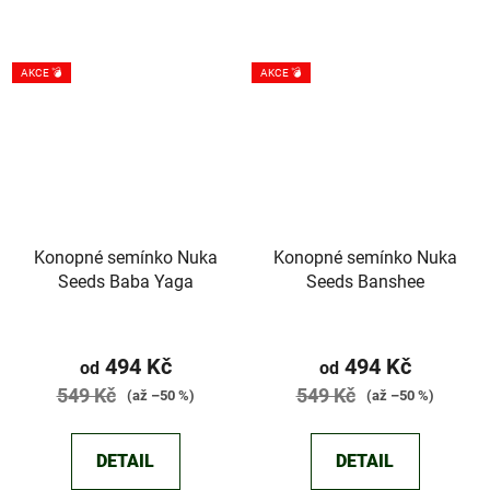
AKCE 💣
AKCE 💣
Konopné semínko Nuka
Konopné semínko Nuka
Seeds Baba Yaga
Seeds Banshee
Průměrné
Průměrné
hodnocení
hodnocení
494 Kč
494 Kč
od
od
produktu
produktu
549 Kč
549 Kč
(až –50 %)
(až –50 %)
je
je
3,7
5,0
DETAIL
DETAIL
z
z