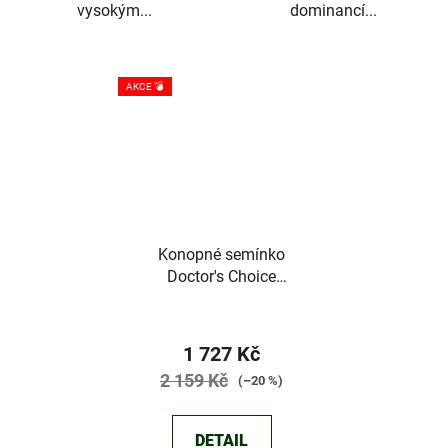
vysokým...
dominancí...
AKCE 💣
Konopné semínko
Doctor's Choice
Lowryder Autofem (IBL)
Průměrné
hodnocení
1 727 Kč
produktu
2 159 Kč
(–20 %)
je
5,0
DETAIL