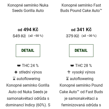
Konopné semínko Nuka
Konopné semínko Fast
Seeds Gorilla Auto
Buds Pound Cake Auto™
Průměrné
hodnocení
494 Kč
341 Kč
od
od
produktu
549 Kč
379 Kč
(až –50 %)
(až –30 %)
je
3,3
DETAIL
DETAIL
z
5
👑 THC 24 %
👑 THC 28 %
hvězdiček.
🍀 střední výnos
🥦 vysoký výnos
⌛ autoflowering
⏳ autoflowering
Konopné semínko Gorilla
Konopné semínko Pound
Auto od Nuka Seeds je
Cake Auto™ od Fast Buds
samonakvétací odrůda s
je samonakvétací a
dominancí Indicy (60%). S
feminizovaná odrůda s