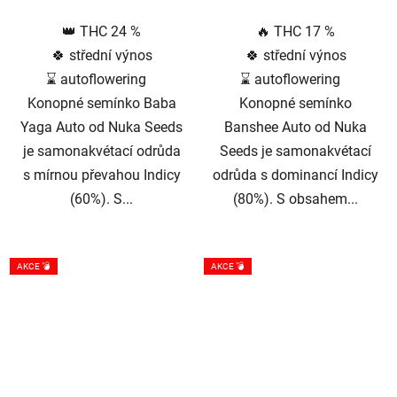
5
5
👑 THC 24 %
🔥 THC 17 %
hvězdiček.
hvězdiček.
🍀 střední výnos
🍀 střední výnos
⌛ autoflowering
⌛ autoflowering
Konopné semínko Baba
Konopné semínko
Yaga Auto od Nuka Seeds
Banshee Auto od Nuka
je samonakvétací odrůda
Seeds je samonakvétací
s mírnou převahou Indicy
odrůda s dominancí Indicy
(60%). S...
(80%). S obsahem...
AKCE 💣
AKCE 💣