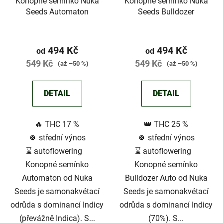
Konopné semínko Nuka
Konopné semínko Nuka
Seeds Automaton
Seeds Bulldozer
Průměrné
hodnocení
494 Kč
494 Kč
od
od
produktu
549 Kč
549 Kč
(až –50 %)
(až –50 %)
je
4,3
DETAIL
DETAIL
z
5
🔥 THC 17 %
👑 THC 25 %
hvězdiček.
🍀 střední výnos
🍀 střední výnos
⌛ autoflowering
⌛ autoflowering
Konopné semínko
Konopné semínko
Automaton od Nuka
Bulldozer Auto od Nuka
Seeds je samonakvétací
Seeds je samonakvétací
odrůda s dominancí Indicy
odrůda s dominancí Indicy
(převážně Indica). S...
(70%). S...