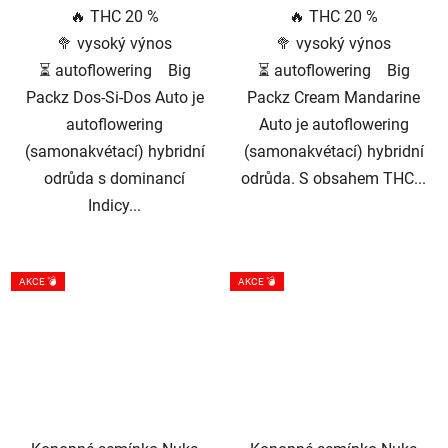
🔥 THC 20 %
🔥 THC 20 %
🥦 vysoký výnos
🥦 vysoký výnos
⏳ autoflowering Big
⏳ autoflowering Big
Packz Dos-Si-Dos Auto je
Packz Cream Mandarine
autoflowering
Auto je autoflowering
(samonakvétací) hybridní
(samonakvétací) hybridní
odrůda s dominancí
odrůda. S obsahem THC...
Indicy...
AKCE 💣
AKCE 💣