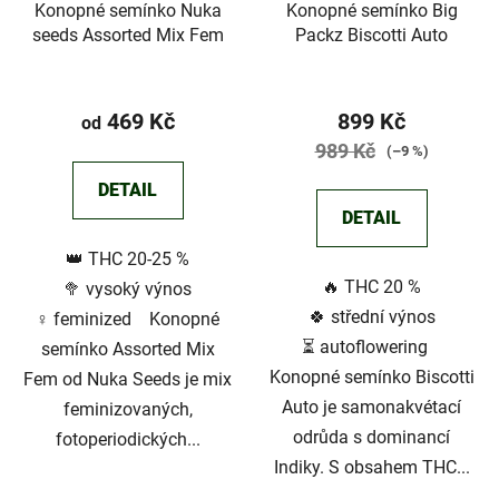
Konopné semínko Nuka
Konopné semínko Big
seeds Assorted Mix Fem
Packz Biscotti Auto
Průměrné
hodnocení
469 Kč
899 Kč
od
produktu
989 Kč
(–9 %)
je
DETAIL
3,5
DETAIL
z
👑 THC 20-25 %
5
🔥 THC 20 %
🥦 vysoký výnos
hvězdiček.
🍀 střední výnos
♀️ feminized Konopné
⏳ autoflowering
semínko Assorted Mix
Konopné semínko Biscotti
Fem od Nuka Seeds je mix
Auto je samonakvétací
feminizovaných,
odrůda s dominancí
fotoperiodických...
Indiky. S obsahem THC...