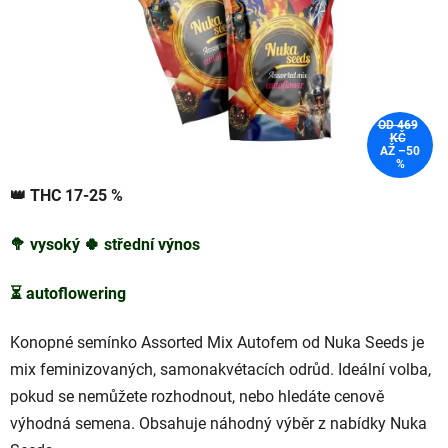
OD 469
KČ
AŽ –50
%
👑
THC 17-25
%
🥦
vysoký
🍀
střední
výnos
⏳
autoflowering
Konopné semínko Assorted Mix Autofem od Nuka Seeds je
mix feminizovaných, samonakvétacích odrůd. Ideální volba,
pokud se nemůžete rozhodnout, nebo hledáte cenově
výhodná semena. Obsahuje náhodný výběr z nabídky Nuka