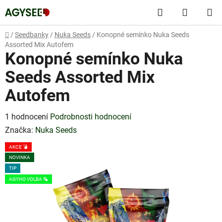
Přejít
Hledat
NÁKUP
na
obsah
KOŠÍK
Domů
/
Seedbanky
/
Nuka Seeds
/
Konopné semínko Nuka Seeds
Assorted Mix Autofem
Konopné semínko Nuka
Seeds Assorted Mix
Autofem
Průměrné
1 hodnocení
Podrobnosti hodnocení
hodnocení
Značka:
Nuka Seeds
produktu
AKCE 💣
je
NOVINKA
5,0
TIP
AGYHO VOLBA 🦜
z
5
hvězdiček.