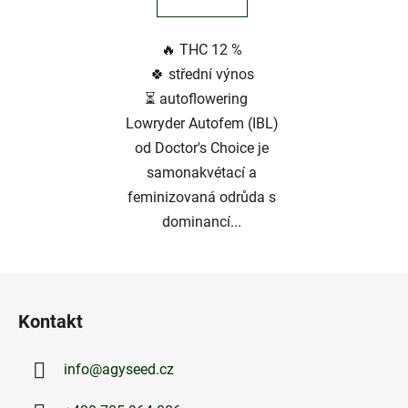
z
5
🔥 THC 12 %
hvězdiček.
🍀 střední výnos
⏳ autoflowering
Lowryder Autofem (IBL)
od Doctor's Choice je
samonakvétací a
feminizovaná odrůda s
dominancí...
Z
á
Kontakt
p
a
info
@
agyseed.cz
t
í