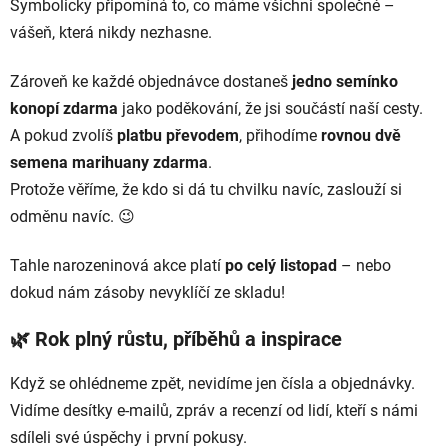
Symbolicky připomíná to, co máme všichni společné –
vášeň, která nikdy nezhasne.
Zároveň ke každé objednávce dostaneš
jedno semínko
konopí zdarma
jako poděkování, že jsi součástí naší cesty.
A pokud zvolíš
platbu převodem
, přihodíme
rovnou dvě
semena marihuany zdarma
.
Protože věříme, že kdo si dá tu chvilku navíc, zaslouží si
odměnu navíc. 😉
Tahle narozeninová akce platí
po celý listopad
– nebo
dokud nám zásoby nevyklíčí ze skladu!
🌿 Rok plný růstu, příběhů a inspirace
Když se ohlédneme zpět, nevidíme jen čísla a objednávky.
Vidíme desítky e-mailů, zpráv a recenzí od lidí, kteří s námi
sdíleli své úspěchy i první pokusy.