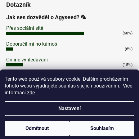
Dotazník
Jak ses dozvěděl o Agyseed? 🦜
Přes sociální sítě
(68%)
Doporučil mi ho kámoš
(6%)
Online vyhledávání
(15%)
Na Cannafestu
Tento web používá soubory cookie. Dalším procházením
(7%)
tohoto webu vyjadřujete souhlas s jejich používáním.. Více
Jinak
informací
zde
.
(4%)
Počet hlasů:
100
Nastavení
Odmítnout
Souhlasím
Vytvořil Shoptet
Dárek semínko ZDARMA dle tvého výběru platbou on-line.
Copyright 2026
Agyseed
. Všechna práva vyhrazena.