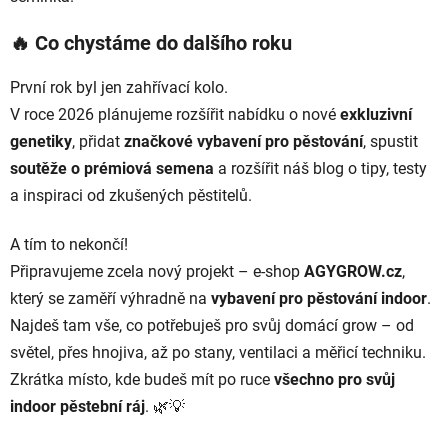
🔥 Co chystáme do dalšího roku
První rok byl jen zahřívací kolo.
V roce 2026 plánujeme rozšířit nabídku o nové
exkluzivní
genetiky
, přidat
značkové vybavení pro pěstování
, spustit
soutěže o prémiová semena
a rozšířit náš blog o tipy, testy
a inspiraci od zkušených pěstitelů.
A tím to nekončí!
Připravujeme zcela nový projekt – e-shop
AGYGROW.cz
,
který se zaměří výhradně na
vybavení pro pěstování indoor
.
Najdeš tam vše, co potřebuješ pro svůj domácí grow – od
světel, přes hnojiva, až po stany, ventilaci a měřicí techniku.
Zkrátka místo, kde budeš mít po ruce
všechno pro svůj
indoor pěstební ráj
. 🌿💡