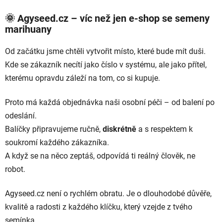
🌞 Agyseed.cz – víc než jen e-shop se semeny
marihuany
Od začátku jsme chtěli vytvořit místo, které bude mít duši.
Kde se zákazník necítí jako číslo v systému, ale jako přítel,
kterému opravdu záleží na tom, co si kupuje.
Proto má každá objednávka naši osobní péči – od balení po
odeslání.
Balíčky připravujeme ručně,
diskrétně
a s respektem k
soukromí každého zákazníka.
A když se na něco zeptáš, odpovídá ti reálný člověk, ne
robot.
Agyseed.cz není o rychlém obratu. Je o dlouhodobé důvěře,
kvalitě a radosti z každého klíčku, který vzejde z tvého
semínka.