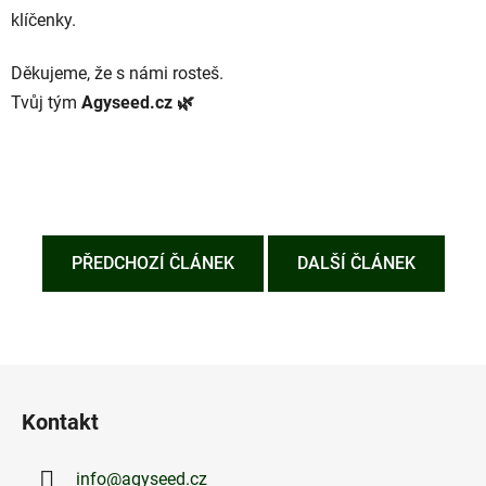
klíčenky.
Děkujeme, že s námi rosteš.
Tvůj tým
Agyseed.cz 🌿
PŘEDCHOZÍ ČLÁNEK
DALŠÍ ČLÁNEK
Z
á
Kontakt
p
a
info
@
agyseed.cz