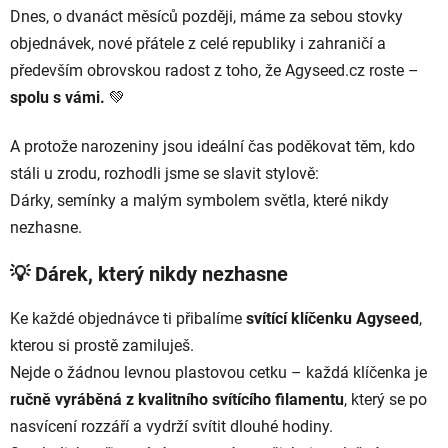
Dnes, o dvanáct měsíců později, máme za sebou stovky
objednávek, nové přátele z celé republiky i zahraničí a
především obrovskou radost z toho, že Agyseed.cz roste –
spolu s vámi.
💚
A protože narozeniny jsou ideální čas poděkovat těm, kdo
stáli u zrodu, rozhodli jsme se slavit stylově:
Dárky, semínky a malým symbolem světla, které nikdy
nezhasne.
💡 Dárek, který nikdy nezhasne
Ke každé objednávce ti přibalíme
svítící klíčenku Agyseed
,
kterou si prostě zamiluješ.
Nejde o žádnou levnou plastovou cetku – každá klíčenka je
ručně vyráběná z kvalitního svítícího filamentu
, který se po
nasvícení rozzáří a vydrží svítit dlouhé hodiny.