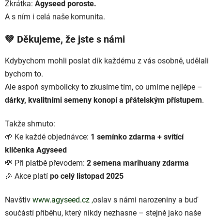
Zkrátka:
Agyseed poroste.
A s ním i celá naše komunita.
💚 Děkujeme, že jste s námi
Kdybychom mohli poslat dík každému z vás osobně, udělali
bychom to.
Ale aspoň symbolicky to zkusíme tím, co umíme nejlépe –
dárky, kvalitními semeny konopí a přátelským přístupem
.
Takže shrnuto:
🌱 Ke každé objednávce:
1 semínko zdarma + svítící
klíčenka Agyseed
💸 Při platbě převodem:
2 semena marihuany zdarma
🎉 Akce platí
po celý listopad 2025
Navštiv
www.agyseed.cz ,
oslav s námi narozeniny a buď
součástí příběhu, který nikdy nezhasne – stejně jako naše