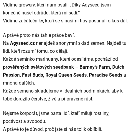
Vidíme growery, kteří nám psali: „Díky Agyseed jsem
konečně našel odrůdu, která mi sedí.“
Vidíme začátečníky, kteří se s našimi tipy posunuli o kus dál.
A právě proto nás tahle práce baví.
Na
Agyseed.cz
nenajdeš anonymní sklad semen. Najdeš tu
lidi, kteří rozumí tomu, co dělají.
Každé semínko marihuany, které odesíláme, pochází od
prověřených světových seedbank
–
Barney’s Farm, Dutch
Passion, Fast Buds, Royal Queen Seeds, Paradise Seeds
a
mnoha dalších.
Každé semeno skladujeme v ideálních podmínkách, aby k
tobě dorazilo čerstvé, živé a připravené růst.
Nejsme korporát, jsme parta lidí, kteří milují rostliny,
poctivost a svobodu.
A právě to je důvod, proč jste si nás tolik oblíbili.