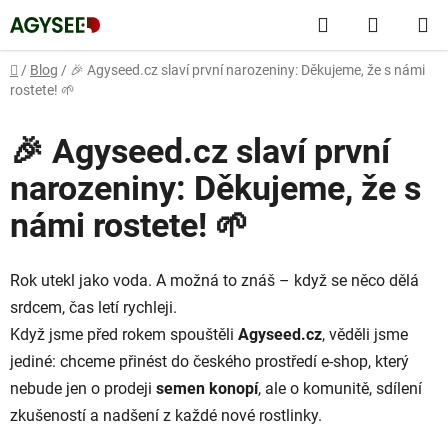
Přejít
Hledat
NÁKUP
na
obsah
KOŠÍK
Domů
/
Blog
/
🎉 Agyseed.cz slaví první narozeniny: Děkujeme, že s námi
rostete! 🌱
🎉 Agyseed.cz slaví první
narozeniny: Děkujeme, že s
námi rostete! 🌱
Rok utekl jako voda. A možná to znáš – když se něco dělá
srdcem, čas letí rychleji.
Když jsme před rokem spouštěli
Agyseed.cz
, věděli jsme
jediné: chceme přinést do českého prostředí e-shop, který
nebude jen o prodeji
semen konopí
, ale o komunitě, sdílení
zkušeností a nadšení z každé nové rostlinky.