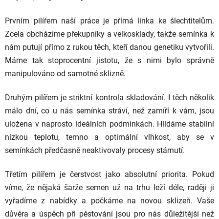
Prvním pilířem naší práce je přímá linka ke šlechtitelům.
Zcela obcházíme překupníky a velkosklady, takže semínka k
nám putují přímo z rukou těch, kteří danou genetiku vytvořili.
Máme tak stoprocentní jistotu, že s nimi bylo správně
manipulováno od samotné sklizně.
Druhým pilířem je striktní kontrola skladování. I těch několik
málo dní, co u nás semínka stráví, než zamíří k vám, jsou
uložena v naprosto ideálních podmínkách. Hlídáme stabilní
nízkou teplotu, temno a optimální vlhkost, aby se v
semínkách předčasně neaktivovaly procesy stárnutí.
Třetím pilířem je čerstvost jako absolutní priorita. Pokud
víme, že nějaká šarže semen už na trhu leží déle, raději ji
vyřadíme z nabídky a počkáme na novou sklizeň. Vaše
důvěra a úspěch při pěstování jsou pro nás důležitější než