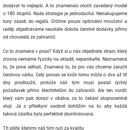
dodávat to nejlepší. A to znamenalo otočit zavedený model
o 180 stupňů. Naše strategie je jednoduchá: Nenakupujeme
tuny zásob do regálů. Držíme pouze optimální množství a
raději objednáváme neustále dokola čerstvé dodávky přímo
od chovatelů ze zahraničí.
Co to znamená v praxi? Když si u nás objednáte strain, který
zrovna nemáme fyzicky na skladě, nepanikařte. Neznamená
to, že jsme selhali. Znamená to, že pro vás chceme zaručit
čerstvou várku. Celý proces se kvůli tomu může o dva až tři
dny prodloužit, protože náš tým musí poslat rychlý
požadavek přímo šlechtitelům do zahraničí. Ale ten rozdíl,
který vám pak dorazí v obálce, za to čekání stoprocentně
stojí. Já s přítelkyní osobně dohlížím na to, aby každá
taková zásilka byla perfektně zkontrolovaná.
Tři pilíře, kterými náš tým ručí za kvalitu