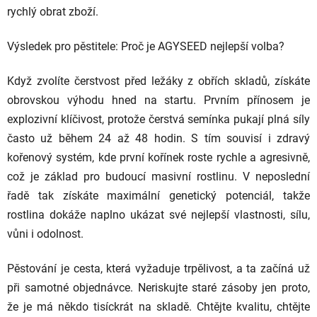
rychlý obrat zboží.
Výsledek pro pěstitele: Proč je AGYSEED nejlepší volba?
Když zvolíte čerstvost před ležáky z obřích skladů, získáte
obrovskou výhodu hned na startu. Prvním přínosem je
explozivní klíčivost, protože čerstvá semínka pukají plná síly
často už během 24 až 48 hodin. S tím souvisí i zdravý
kořenový systém, kde první kořínek roste rychle a agresivně,
což je základ pro budoucí masivní rostlinu. V neposlední
řadě tak získáte maximální genetický potenciál, takže
rostlina dokáže naplno ukázat své nejlepší vlastnosti, sílu,
vůni i odolnost.
Pěstování je cesta, která vyžaduje trpělivost, a ta začíná už
při samotné objednávce. Neriskujte staré zásoby jen proto,
že je má někdo tisíckrát na skladě. Chtějte kvalitu, chtějte