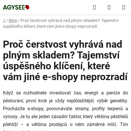
Přejít
Hledat
NÁKUP
na
obsah
KOŠÍK
Domů
/
Blog
/
Proč čerstvost vyhrává nad plným skladem? Tajemství
úspěšného klíčení, které vám jiné e-shopy neprozradí
Proč čerstvost vyhrává nad
plným skladem? Tajemství
úspěšného klíčení, které
vám jiné e-shopy neprozradí
Když se rozhodnete investovat čas, energii a peníze do
pěstování, první krok je vždy nejdůležitější: výběr genetiky.
Procházíte e-shopy, porovnáváte strainy, profily terpenů a
výnosy. Je tu ale jeden zásadní faktor, který většina pěstitelů
přehlíží – a většina prodejců o něm záměrně mlčí. Tím