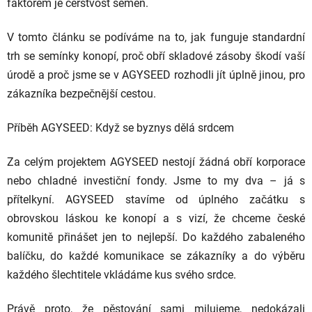
faktorem je čerstvost semen.
V tomto článku se podíváme na to, jak funguje standardní
trh se semínky konopí, proč obří skladové zásoby škodí vaší
úrodě a proč jsme se v AGYSEED rozhodli jít úplně jinou, pro
zákazníka bezpečnější cestou.
Příběh AGYSEED: Když se byznys dělá srdcem
Za celým projektem AGYSEED nestojí žádná obří korporace
nebo chladné investiční fondy. Jsme to my dva – já s
přítelkyní. AGYSEED stavíme od úplného začátku s
obrovskou láskou ke konopí a s vizí, že chceme české
komunitě přinášet jen to nejlepší. Do každého zabaleného
balíčku, do každé komunikace se zákazníky a do výběru
každého šlechtitele vkládáme kus svého srdce.
Právě proto, že pěstování sami milujeme, nedokázali