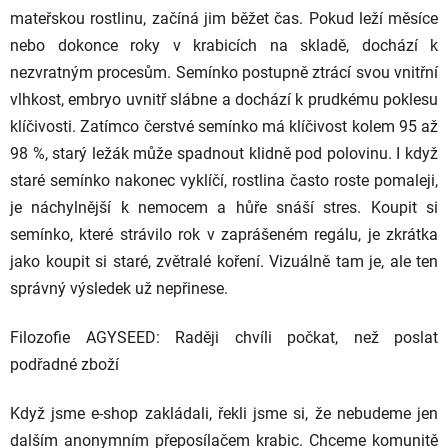
mateřskou rostlinu, začíná jim běžet čas. Pokud leží měsíce
nebo dokonce roky v krabicích na skladě, dochází k
nezvratným procesům. Semínko postupně ztrácí svou vnitřní
vlhkost, embryo uvnitř slábne a dochází k prudkému poklesu
klíčivosti. Zatímco čerstvé semínko má klíčivost kolem 95 až
98 %, starý ležák může spadnout klidně pod polovinu. I když
staré semínko nakonec vyklíčí, rostlina často roste pomaleji,
je náchylnější k nemocem a hůře snáší stres. Koupit si
semínko, které strávilo rok v zaprášeném regálu, je zkrátka
jako koupit si staré, zvětralé koření. Vizuálně tam je, ale ten
správný výsledek už nepřinese.
Filozofie AGYSEED: Raději chvíli počkat, než poslat
podřadné zboží
Když jsme e-shop zakládali, řekli jsme si, že nebudeme jen
dalším anonymním přeposílačem krabic. Chceme komunitě