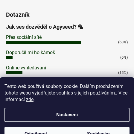
Dotazník
Jak ses dozvěděl o Agyseed? 🦜
Přes sociální sítě
(68%)
Doporučil mi ho kámoš
(6%)
Online vyhledávání
(15%)
Na Cannafestu
Tento web používá soubory cookie. Dalším procházením
(7%)
tohoto webu vyjadřujete souhlas s jejich používáním.. Více
Jinak
informací
zde
.
(4%)
Počet hlasů:
100
Nastavení
Odmítnout
Souhlasím