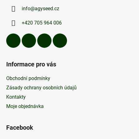
a
info
@
agyseed.cz
t
í
+420 705 964 006
Informace pro vás
Obchodní podmínky
Zásady ochrany osobních údajů
Kontakty
Moje objednávka
Facebook