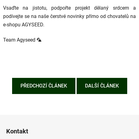
Vsaďte na jistotu, podpořte projekt dělaný srdcem a
podívejte se na naše čerstvé novinky přímo od chovatelů na
e-shopu AGYSEED.
Team Agyseed 🦜
PŘEDCHOZÍ ČLÁNEK
DALŠÍ ČLÁNEK
Z
á
Kontakt
p