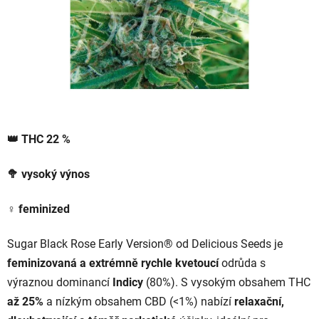
👑
THC
22
%
🥦
vysoký výnos
♀️
feminized
Sugar Black Rose Early Version® od Delicious Seeds je
feminizovaná a extrémně rychle kvetoucí
odrůda s
výraznou dominancí
Indicy
(80%). S vysokým obsahem THC
až 25%
a nízkým obsahem CBD (<1%) nabízí
relaxační,