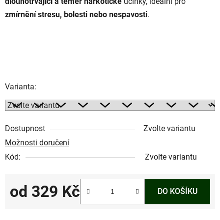
dlouhotrvající a téměř narkotické
účinky, ideální pro
zmírnění stresu, bolesti nebo nespavosti
.
Varianta:
Dostupnost
Zvolte variantu
Možnosti doručení
Kód:
Zvolte variantu
od
329 Kč
DO KOŠÍKU
Měrná cena: