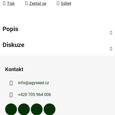
Tisk
Zeptat se
Sdílet
Popis
Diskuze
Z
á
Kontakt
p
a
info
@
agyseed.cz
t
í
+420 705 964 006