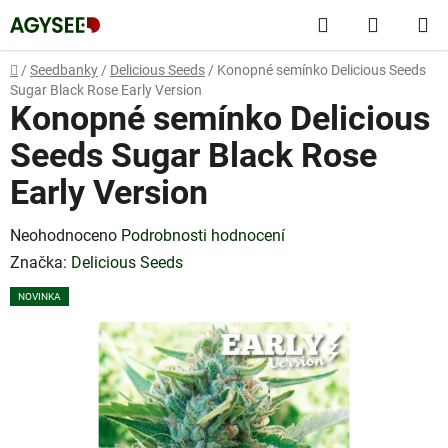
Přejít
Hledat
NÁKUP
na
obsah
KOŠÍK
Domů
/
Seedbanky
/
Delicious Seeds
/
Konopné semínko Delicious Seeds
Sugar Black Rose Early Version
Konopné semínko Delicious
Seeds Sugar Black Rose
Early Version
Průměrné
Neohodnoceno
Podrobnosti hodnocení
hodnocení
Značka:
Delicious Seeds
produktu
NOVINKA
je
0,0
z
5
hvězdiček.