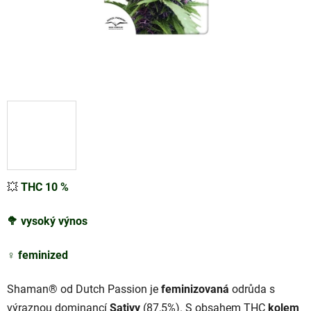
💥
THC 10 %
🥦
vysoký výnos
♀️
feminized
Shaman® od Dutch Passion je
feminizovaná
odrůda s
výraznou dominancí
Sativy
(87,5%). S obsahem THC
kolem