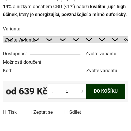
14%
a nízkým obsahem CBD (<1%) nabízí
kvalitní „up“ high
účinek
, který je
energizující, povznášející a mírně euforický
.
Varianta:
Dostupnost
Zvolte variantu
Možnosti doručení
Kód:
Zvolte variantu
od
639 Kč
DO KOŠÍKU
Měrná cena:
Tisk
Zeptat se
Sdílet