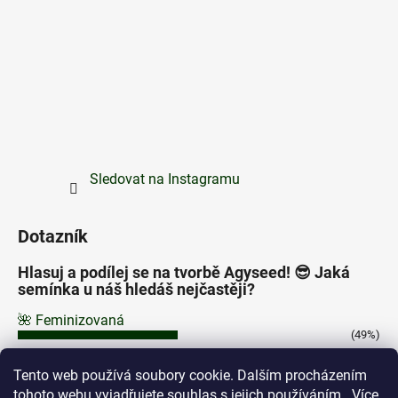
Sledovat na Instagramu
Dotazník
Hlasuj a podílej se na tvorbě Agyseed! 😎 Jaká
semínka u náš hledáš nejčastěji?
🌺 Feminizovaná
(49%)
⚡ Autoflowering
Tento web používá soubory cookie. Dalším procházením
(43%)
tohoto webu vyjadřujete souhlas s jejich používáním.. Více