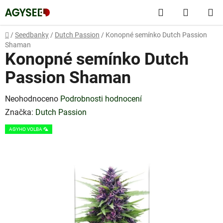
Přejít
Hledat
NÁKUP
na
obsah
KOŠÍK
Domů
/
Seedbanky
/
Dutch Passion
/
Konopné semínko Dutch Passion
Shaman
Konopné semínko Dutch
Passion Shaman
Průměrné
Neohodnoceno
Podrobnosti hodnocení
hodnocení
Značka:
Dutch Passion
produktu
AGYHO VOLBA 🦜
je
0,0
z
5
hvězdiček.