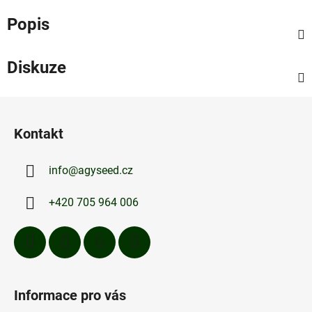
Popis
Diskuze
Z
á
Kontakt
p
a
info
@
agyseed.cz
t
í
+420 705 964 006
Informace pro vás