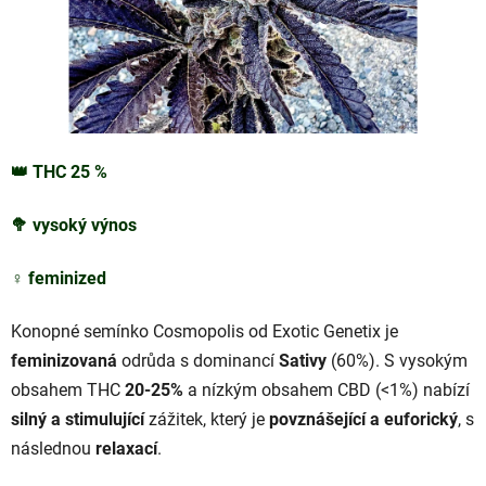
👑
THC
25
%
🥦
vysoký výnos
♀️
feminized
Konopné semínko Cosmopolis od Exotic Genetix je
feminizovaná
odrůda s dominancí
Sativy
(60%). S vysokým
obsahem THC
20-25%
a nízkým obsahem CBD (<1%) nabízí
silný a stimulující
zážitek, který je
povznášející a euforický
, s
následnou
relaxací
.