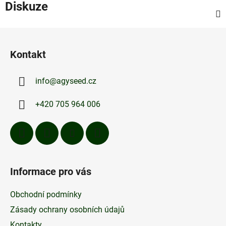
Diskuze
Z
á
Kontakt
p
a
info
@
agyseed.cz
t
í
+420 705 964 006
Informace pro vás
Obchodní podmínky
Zásady ochrany osobních údajů
Kontakty