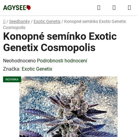
Přejít
Hledat
NÁKUP
na
obsah
KOŠÍK
Domů
/
Seedbanky
/
Exotic Genetix
/
Konopné semínko Exotic Genetix
Cosmopolis
Konopné semínko Exotic
Genetix Cosmopolis
Průměrné
Neohodnoceno
Podrobnosti hodnocení
hodnocení
Značka:
Exotic Genetix
produktu
NOVINKA
je
0,0
z
5
hvězdiček.