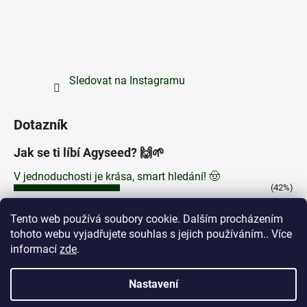
Sledovat na Instagramu
Dotazník
Jak se ti líbí Agyseed? 🙌🌱
V jednoduchosti je krása, smart hledání! 🤠
(42%)
Zajímají mě delší popisy produktů 🤓
Tento web používá soubory cookie. Dalším procházením
(32%)
tohoto webu vyjadřujete souhlas s jejich používáním.. Více
Líbí se mi to, rozšiřte sortiment! 💚
informací
zde
.
(26%)
Počet hlasů:
65
Nastavení