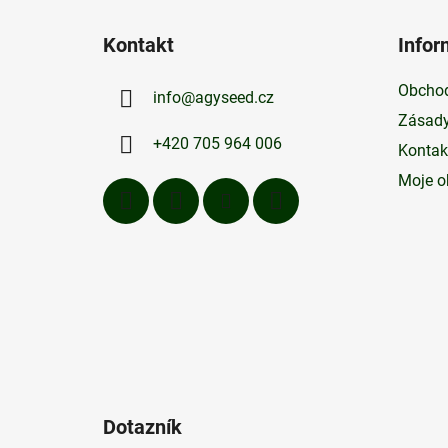
Z
á
Kontakt
Infor
p
a
Obchod
info
@
agyseed.cz
t
Zásady
í
+420 705 964 006
Kontak
Moje o
Dotazník