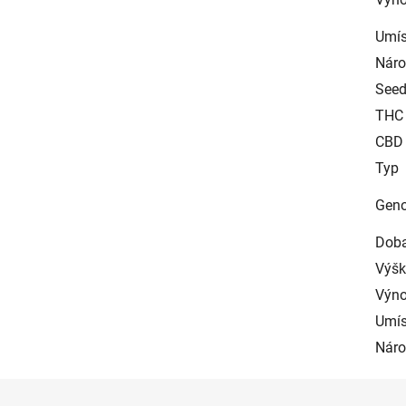
Umís
Náro
See
THC
CBD
Typ
Geno
Doba
Výšk
Výn
Umís
Náro