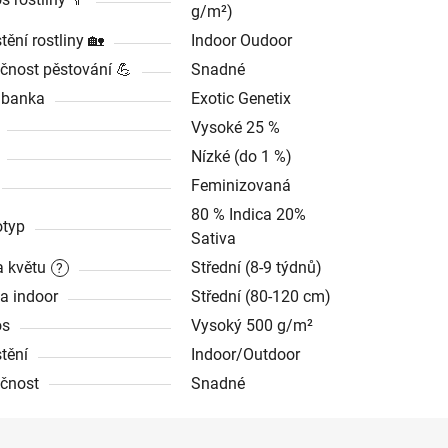
g/m²)
tění rostliny 🏡
Indoor Oudoor
čnost pěstování 💪
Snadné
dbanka
Exotic Genetix
Vysoké 25 %
Nízké (do 1 %)
Feminizovaná
80 % Indica 20%
typ
Sativa
 květu
Střední (8-9 týdnů)
?
a indoor
Střední (80-120 cm)
os
Vysoký 500 g/m²
tění
Indoor/Outdoor
čnost
Snadné