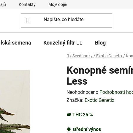
ajů
Kontakty
Moje objednávka
elská semena
Kouzelný filtr 🧙‍♂️
Blog
Domů
/
Seedbanky
/
Exotic Genetix
/
Kon
Konopné semín
Less
Průměrné
Neohodnoceno
Podrobnosti ho
hodnocení
Značka:
Exotic Genetix
produktu
👑
THC
25
%
je
0,0
🍀
střední výnos
z