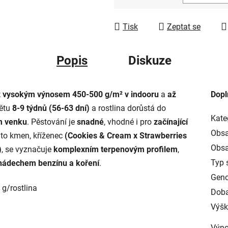
Měrná cena:
Tisk
Zeptat se
Popis
Diskuze
ž vysokým výnosem 450-500 g/m² v indooru
a
až
Dopl
větu
8-9 týdnů (56-63 dní)
a rostlina dorůstá do
Kate
m venku
. Pěstování je
snadné
, vhodné i pro
začínající
Obsa
nto kmen, kříženec
(Cookies & Cream x Strawberries
Obsa
)
, se vyznačuje
komplexním terpenovým profilem
,
Typ 
 nádechem benzínu a koření
.
Geno
g/rostlina
Doba
Výšk
Výno