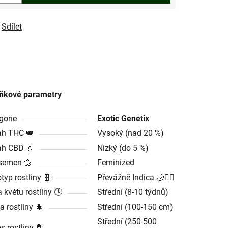
Sdílet
ňkové parametry
gorie
Exotic Genetix
h THC 👑
Vysoký (nad 20 %)
h CBD 💧
Nízký (do 5 %)
semen 🌼
Feminized
typ rostliny 🧬
Převážně Indica 🌙🧘‍♂️
 květu rostliny 🕓
Střední (8-10 týdnů)
a rostliny 🌲
Střední (100-150 cm)
Střední (250-500
s rostliny 🥦