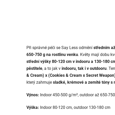
Při správné péči se Say Less odmění
středním a
650-750 g na rostlinu venku
. Květy mají dobu k
střední výšky 80-120 cm v indooru a 130-180 c
pěstitele
, a to jak v
indooru, tak i v outdooru
. Te
& Cream) x (Cookies & Cream x Secret Weapon
který zahrnuje
sladké, krémové a zemité tóny s
Výnos:
Indoor 450-500 g/m², outdoor až 650-750 
Výška:
Indoor 80-120 cm, outdoor 130-180 cm