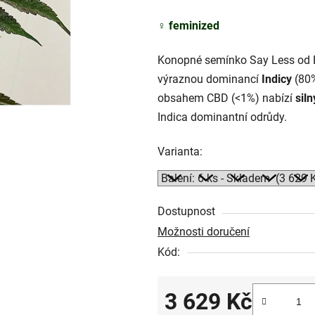
5
♀️
feminized
hvězdiček.
Konopné semínko Say Less od E
výraznou dominancí
Indicy
(80%
obsahem CBD (<1%) nabízí
siln
Indica dominantní odrůdy.
Varianta:
Dostupnost
Možnosti doručení
Kód:
3 629 Kč