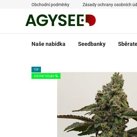
Přejít
Obchodní podmínky
Zásady ochrany osobních úd
na
obsah
Naše nabídka
Seedbanky
Sběrat
TIP
AGYHO VOLBA 🦜