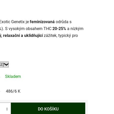
xotic Genetix je
feminizovaná
odrůda s
).
S vysokým obsahem THC
20-25%
a nízkým
ý, relaxační a uklidňující
zážitek,
typický pro
Skladem
486/6 K
DO KOŠÍKU