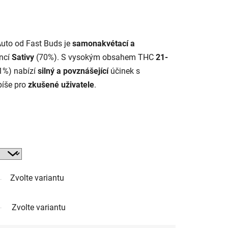
uto od Fast Buds je
samonakvétací a
ncí
Sativy
(70%). S vysokým obsahem THC
21-
1%) nabízí
silný a povznášející
účinek s
píše pro
zkušené uživatele
.
Zvolte variantu
Zvolte variantu