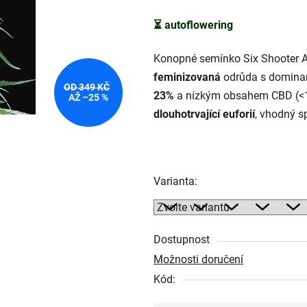
5
⏳
autoflowering
hvězdiček.
Konopné semínko Six Shooter A
feminizovaná
odrůda s domina
OD 349 KČ
23%
a nízkým obsahem CBD (<
AŽ –25 %
dlouhotrvající euforií
, vhodný s
Varianta:
Dostupnost
Možnosti doručení
Kód: