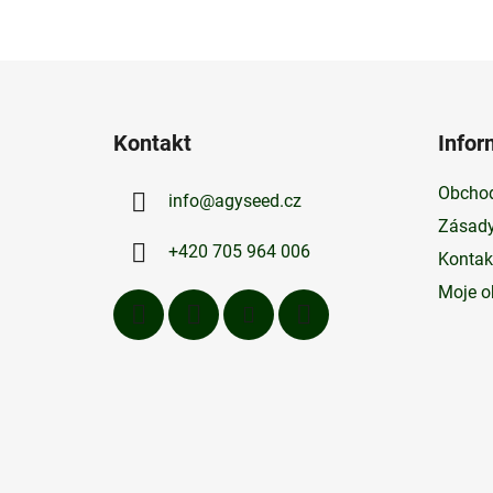
Z
á
Kontakt
Infor
p
a
Obchod
info
@
agyseed.cz
t
Zásady
í
+420 705 964 006
Kontak
Moje o