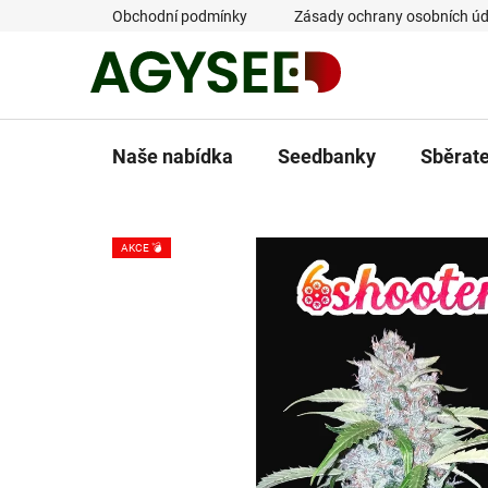
Přejít
Obchodní podmínky
Zásady ochrany osobních úd
na
obsah
Naše nabídka
Seedbanky
Sběrat
AKCE 💣