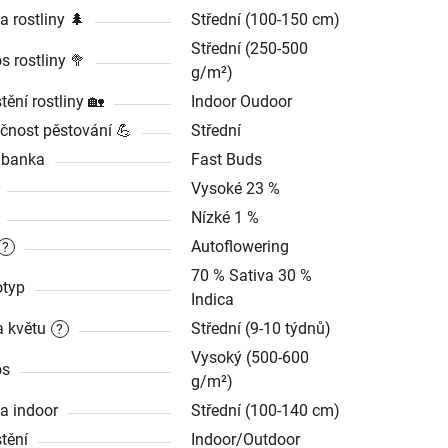
a rostliny 🌲
Střední (100-150 cm)
Střední (250-500
s rostliny 🥦
g/m²)
tění rostliny 🏡
Indoor Oudoor
čnost pěstování 💪
Střední
dbanka
Fast Buds
Vysoké 23 %
Nízké 1 %
Autoflowering
?
70 % Sativa 30 %
typ
Indica
 květu
Střední (9-10 týdnů)
?
Vysoký (500-600
os
g/m²)
a indoor
Střední (100-140 cm)
tění
Indoor/Outdoor