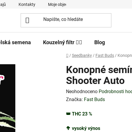
ajů
Kontakty
Moje objednávka
elská semena
Kouzelný filtr 🧙‍♂️
Blog
Domů
/
Seedbanky
/
Fast Buds
/
Konopné
Konopné semín
Shooter Auto
Průměrné
Neohodnoceno
Podrobnosti ho
hodnocení
Značka:
Fast Buds
produktu
👑
THC
23
%
je
0,0
🥦
vysoký výnos
z