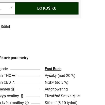
DO KOŠÍKU
Sdílet
ňkové parametry
gorie
Fast Buds
h THC 👑
Vysoký (nad 20 %)
h CBD 💧
Nízký (do 5 %)
semen 🌼
Autoflowering
typ rostliny 🧬
Převážně Sativa 🌞🎨
 květu rostliny 🕓
Střední (8-10 týdnů)