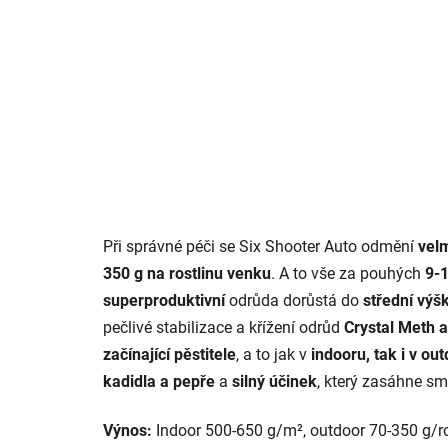
Při správné péči se Six Shooter Auto odmění
vel
350 g na rostlinu venku
. A to vše za pouhých
9-1
superproduktivní
odrůda dorůstá do
střední výš
pečlivé stabilizace a křížení odrůd
Crystal Meth a
začínající pěstitele
, a to jak v
indooru, tak i v ou
kadidla a pepře
a
silný účinek
, který zasáhne sm
Výnos:
Indoor 500-650 g/m², outdoor 70-350 g/ro