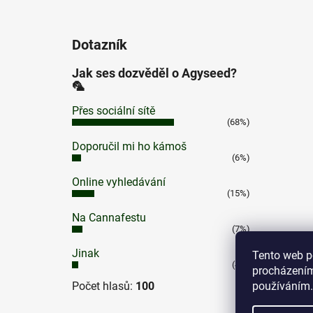
Dotazník
Jak ses dozvěděl o Agyseed?
🦜
Přes sociální sítě
(68%)
Doporučil mi ho kámoš
(6%)
Online vyhledávání
(15%)
Na Cannafestu
(7%)
Jinak
Tento web p
(4%)
procházením
používáním.
Počet hlasů:
100