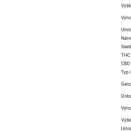
Výšk
Výno
Umís
Náro
See
THC
CBD
Typ
Geno
Doba
Výn
Výšk
Umís