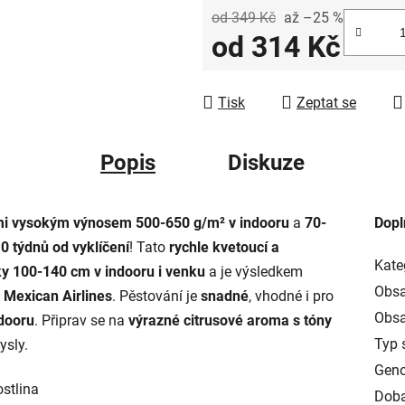
od 349 Kč
až –25 %
od
314 Kč
Měrná cena:
Tisk
Zeptat se
Popis
Diskuze
mi vysokým výnosem 500-650 g/m² v indooru
a
70-
Dopl
0 týdnů od vyklíčení
! Tato
rychle kvetoucí a
Kate
ky 100-140 cm v indooru i venku
a je výsledkem
Obsa
 Mexican Airlines
. Pěstování je
snadné
, vhodné i pro
Obsa
tdooru
. Připrav se na
výrazné citrusové aroma s tóny
Typ 
ysly.
Geno
stlina
Doba