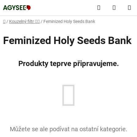
Přejít
Hledat
NÁKUP
na
obsah
KOŠÍK
Domů
/
Kouzelný filtr 🧙‍♂️
/
Feminized Holy Seeds Bank
Feminized Holy Seeds Bank
Produkty teprve připravujeme.
Můžete se ale podívat na ostatní kategorie.