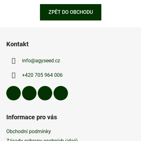
ZPĚT DO OBCHODU
Z
á
Kontakt
p
a
info
@
agyseed.cz
t
í
+420 705 964 006
Informace pro vás
Obchodní podmínky
Zásady ochrany osobních údajů