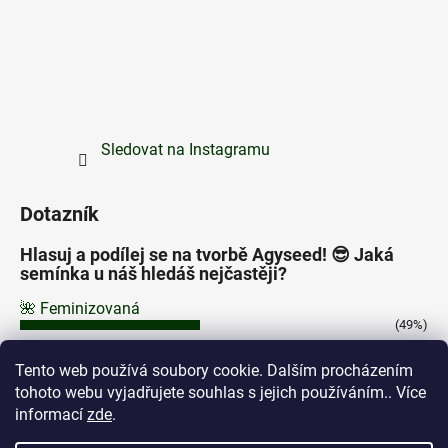
Sledovat na Instagramu
Dotazník
Hlasuj a podílej se na tvorbě Agyseed! 😎 Jaká
semínka u náš hledáš nejčastěji?
🌺 Feminizovaná
(49%)
⚡ Autoflowering
Tento web používá soubory cookie. Dalším procházením
(43%)
tohoto webu vyjadřujete souhlas s jejich používáním.. Více
🌿 Regular
informací
zde
.
(8%)