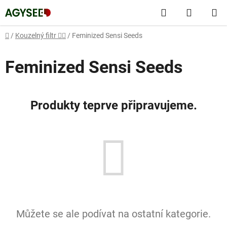
Přejít
Hledat
NÁKUP
na
obsah
KOŠÍK
Domů
/
Kouzelný filtr 🧙‍♂️
/
Feminized Sensi Seeds
Feminized Sensi Seeds
Produkty teprve připravujeme.
Můžete se ale podívat na ostatní kategorie.