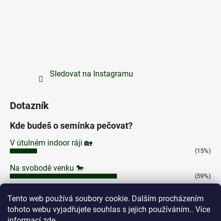
Sledovat na Instagramu
Dotazník
Kde budeš o semínka pečovat?
V útulném indoor ráji 🏡
(15%)
Na svobodě venku 🐎
(59%)
V kouzelném skleníku 🧙
Tento web používá soubory cookie. Dalším procházením
(16%)
tohoto webu vyjadřujete souhlas s jejich používáním.. Více
Klidně na Marsu, já se nebojím výzev! 🚀
informací
zde
.