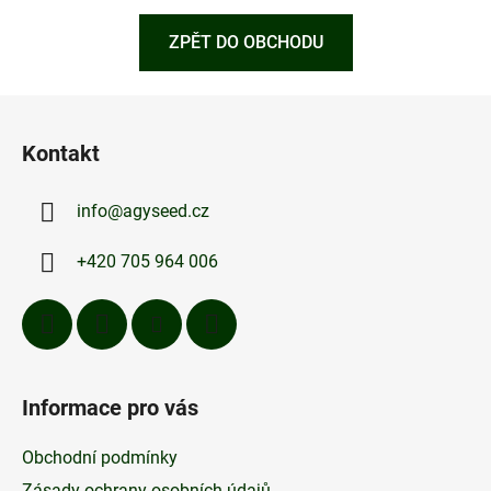
ZPĚT DO OBCHODU
Z
á
Kontakt
p
a
info
@
agyseed.cz
t
í
+420 705 964 006
Informace pro vás
Obchodní podmínky
Zásady ochrany osobních údajů