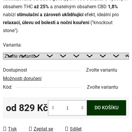
obsahem THC
až 25%
a znatelným obsahem CBD
1,8%
nabízí
stimulační a zároveň uklidňující
efekt, ideální pro
relaxaci, úlevu od bolesti a noční kouření
("knockout
stone").
Varianta:
Dostupnost
Zvolte variantu
Možnosti doručení
Kód:
Zvolte variantu
od
829 Kč
DO KOŠÍKU
Měrná cena:
Tisk
Zeptat se
Sdílet