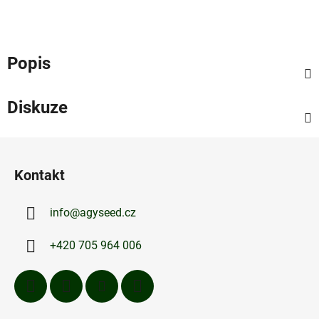
Popis
Diskuze
Z
á
Kontakt
p
a
info
@
agyseed.cz
t
í
+420 705 964 006