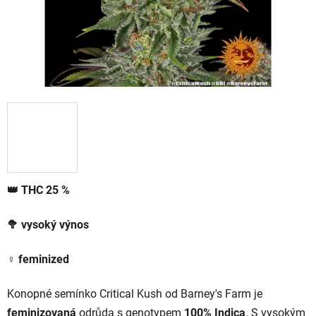
👑
THC 25 %
🥦
vysoký
výnos
♀️
feminized
Konopné semínko Critical Kush od Barney's Farm je
feminizovaná
odrůda s genotypem
100% Indica
. S vysokým