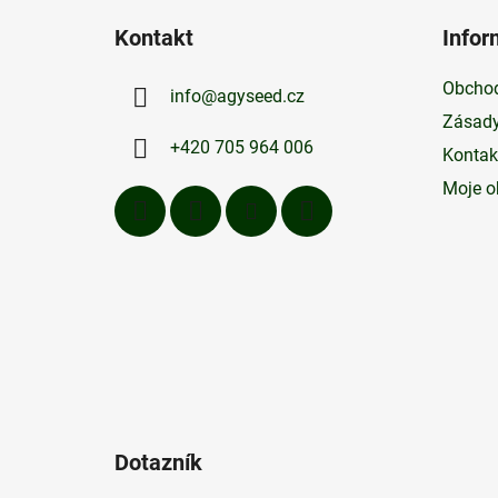
á
Kontakt
Infor
p
a
Obchod
info
@
agyseed.cz
t
Zásady
í
+420 705 964 006
Kontak
Moje o
Dotazník