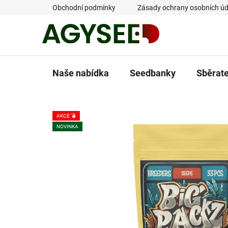
Přejít
Obchodní podmínky
Zásady ochrany osobních úd
na
obsah
Naše nabídka
Seedbanky
Sběrat
AKCE 💣
NOVINKA