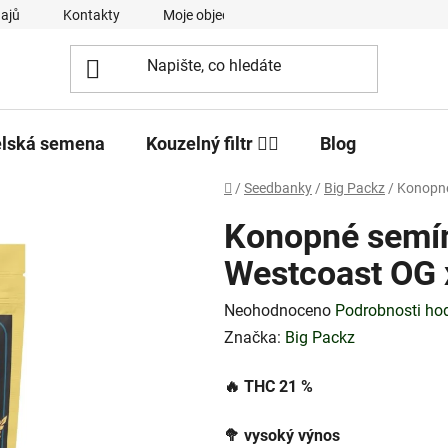
ajů
Kontakty
Moje objednávka
elská semena
Kouzelný filtr 🧙‍♂️
Blog
Domů
/
Seedbanky
/
Big Packz
/
Konopné
Konopné semí
Westcoast OG 
Průměrné
Neohodnoceno
Podrobnosti ho
hodnocení
Značka:
Big Packz
produktu
🔥
THC 21
%
je
0,0
🥦
vysoký výnos
z