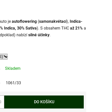
Auto je
autoflowering
(
samonakvétací
),
Indica-
% Indica, 30% Sativa
). S obsahem THC
až 21%
a
dpoklad) nabízí
silné účinky
.
Skladem
1061/33
DO KOŠÍKU