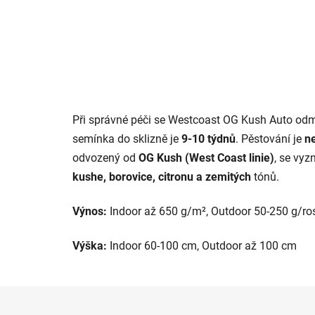
Při správné péči se Westcoast OG Kush Auto od
semínka do sklizně je
9-10 týdnů
. Pěstování je
n
odvozený od
OG Kush (West Coast linie)
, se vy
kushe, borovice, citronu a zemitých
tónů.
Výnos:
Indoor až 650 g/m², Outdoor 50-250 g/ros
Výška:
Indoor 60-100 cm, Outdoor až 100 cm
Z