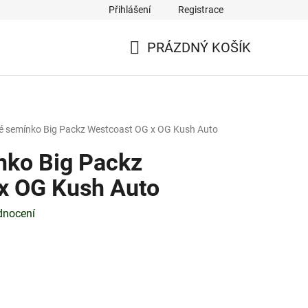
Přihlášení
Registrace
PRÁZDNÝ KOŠÍK
NÁKUPNÍ
KOŠÍK
 semínko Big Packz Westcoast OG x OG Kush Auto
nko Big Packz
x OG Kush Auto
dnocení