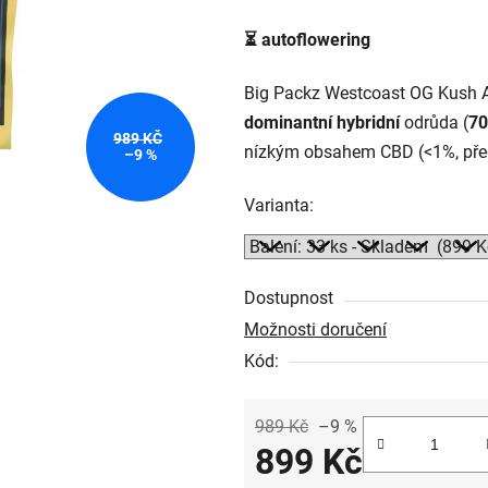
5
⏳
autoflowering
hvězdiček.
Big Packz Westcoast OG Kush 
dominantní hybridní
odrůda (
70
989 KČ
nízkým obsahem CBD (<1%, pře
–9 %
Varianta:
Dostupnost
Možnosti doručení
Kód:
989 Kč
–9 %
899 Kč