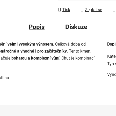
Měrná cena:
Tisk
Zeptat se
Popis
Diskuze
mění
velmi vysokým výnosem
. Celková doba od
Dopl
enáročné a vhodné i pro začátečníky
. Tento kmen,
Kate
značuje
bohatou a komplexní vůní
. Chuť je kombinací
Typ 
Výno
tlinu