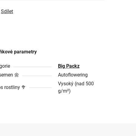
Sdílet
ňkové parametry
gorie
Big Packz
semen 🌼
Autoflowering
Vysoký (nad 500
s rostliny 🥦
g/m²)