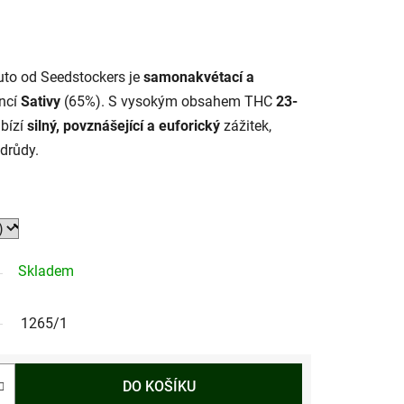
to od Seedstockers je
samonakvétací a
ncí
Sativy
(65%). S vysokým obsahem THC
23-
bízí
silný, povznášející a euforický
zážitek,
drůdy.
Skladem
1265/1
DO KOŠÍKU