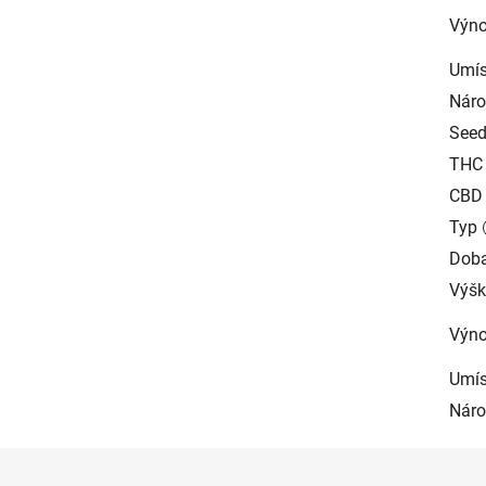
Výno
Umís
Náro
See
THC
CBD
Typ
Doba
Výšk
Výn
Umís
Náro