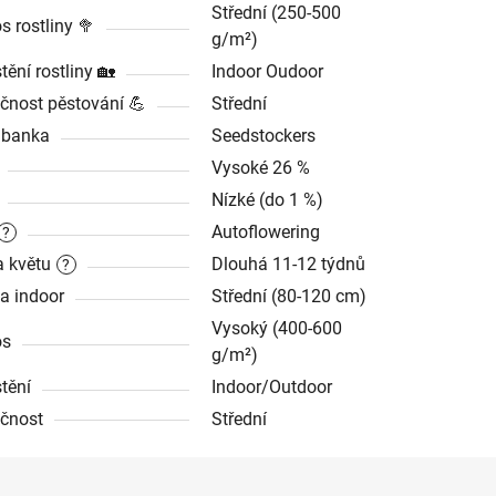
Střední (250-500
s rostliny 🥦
g/m²)
tění rostliny 🏡
Indoor Oudoor
čnost pěstování 💪
Střední
dbanka
Seedstockers
Vysoké 26 %
Nízké (do 1 %)
Autoflowering
?
 květu
Dlouhá 11-12 týdnů
?
a indoor
Střední (80-120 cm)
Vysoký (400-600
os
g/m²)
tění
Indoor/Outdoor
čnost
Střední