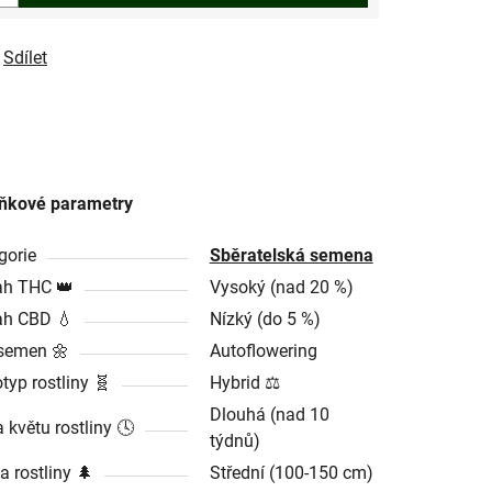
Sdílet
ňkové parametry
gorie
Sběratelská semena
h THC 👑
Vysoký (nad 20 %)
h CBD 💧
Nízký (do 5 %)
semen 🌼
Autoflowering
typ rostliny 🧬
Hybrid ⚖️
Dlouhá (nad 10
 květu rostliny 🕓
týdnů)
a rostliny 🌲
Střední (100-150 cm)