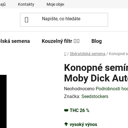
ajů
Kontakty
Moje objednávka
elská semena
Kouzelný filtr 🧙‍♂️
Blog
Domů
/
Sběratelská semena
/
Konopné s
Konopné semí
Moby Dick Aut
Průměrné
Neohodnoceno
Podrobnosti ho
hodnocení
Značka:
Seedstockers
produktu
👑
THC
26
%
je
0,0
🥦
vysoký výnos
z