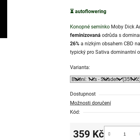
5
⏳
autoflowering
hvězdiček.
Konopné semínko
Moby Dick Au
feminizovaná
odrůda s domina
26%
a nízkým obsahem CBD na
typický pro Sativa dominantní o
Varianta:
Dostupnost
Možnosti doručení
Kód:
359 Kč