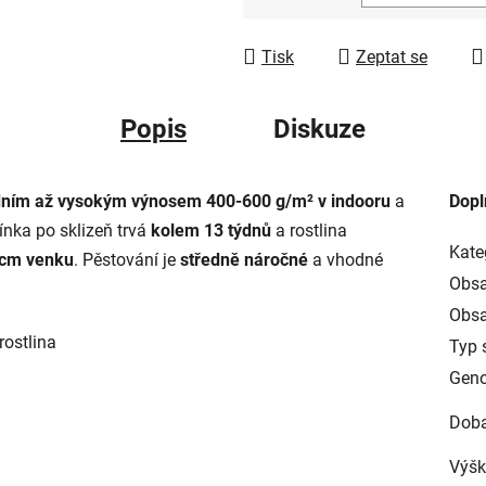
Měrná cena:
Tisk
Zeptat se
Popis
Diskuze
dním až vysokým výnosem 400-600 g/m² v indooru
a
Dopl
ínka po sklizeň trvá
kolem 13 týdnů
a rostlina
Kate
 cm venku
. Pěstování je
středně náročné
a vhodné
Obsa
Obsa
rostlina
Typ 
Geno
Doba
Výšk