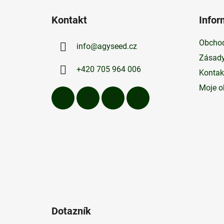
á
Kontakt
Infor
p
a
Obchod
info
@
agyseed.cz
t
Zásady
í
+420 705 964 006
Kontak
Moje o
Dotazník