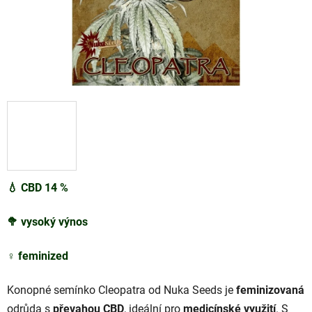
💧 CBD
1
4
%
🥦
vysoký
výnos
♀️
feminized
Konopné semínko Cleopatra od Nuka Seeds je
feminizovaná
odrůda s
převahou CBD
, ideální pro
medicínské využití
. S