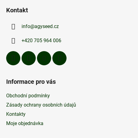
á
Kontakt
p
a
info
@
agyseed.cz
t
í
+420 705 964 006
Informace pro vás
Obchodní podmínky
Zásady ochrany osobních údajů
Kontakty
Moje objednávka