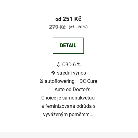
1:1 Auto
Průměrné
hodnocení
251 Kč
od
produktu
279 Kč
(až –20 %)
je
3,3
DETAIL
z
5
💧 CBD 6 %
hvězdiček.
🍀 střední výnos
⏳ autoflowering DC Cure
1:1 Auto od Doctor's
Choice je samonakvétací
a feminizovaná odrůda s
vyváženým poměrem...
Z