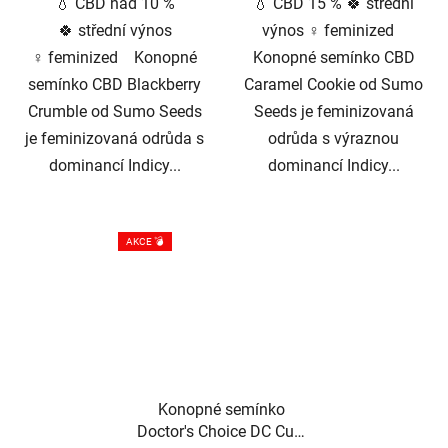
💧 CBD nad 10 %
💧 CBD 15 % 🍀 střední
🍀 střední výnos
výnos ♀️ feminized
♀️ feminized Konopné
Konopné semínko CBD
semínko CBD Blackberry
Caramel Cookie od Sumo
Crumble od Sumo Seeds
Seeds je feminizovaná
je feminizovaná odrůda s
odrůda s výraznou
dominancí Indicy...
dominancí Indicy...
AKCE 💣
Konopné semínko
Doctor's Choice DC Cure