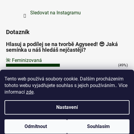
Sledovat na Instagramu
Dotazník
Hlasuj a podílej se na tvorbě Agyseed! 😎 Jaká
semínka u náš hledáš nejčastěji?
🌺 Feminizovaná
(49%)
⚡ Autoflowering
Tento web používá soubory cookie. Dalším procházením
(43%)
tohoto webu vyjadřujete souhlas s jejich používáním.. Více
🌿 Regular
informací
zde
.
(8%)
Počet hlasů:
205
Nastavení
Odmítnout
Souhlasím
Vytvořil Shoptet
Dárek semínko ZDARMA dle tvého výběru platbou on-line.