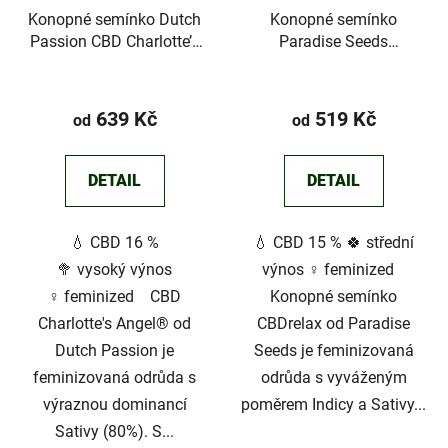
Konopné semínko Dutch
Konopné semínko
Passion CBD Charlotte’s
Paradise Seeds
Angel
CBDrelax
639 Kč
519 Kč
od
od
DETAIL
DETAIL
💧 CBD 16 %
💧 CBD 15 % 🍀 střední
🥦 vysoký výnos
výnos ♀️ feminized
♀️ feminized CBD
Konopné semínko
Charlotte's Angel® od
CBDrelax od Paradise
Dutch Passion je
Seeds je feminizovaná
feminizovaná odrůda s
odrůda s vyváženým
výraznou dominancí
poměrem Indicy a Sativy...
Sativy (80%). S...