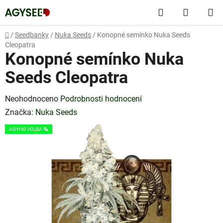
Přejít
Hledat
NÁKUP
na
obsah
KOŠÍK
Domů
/
Seedbanky
/
Nuka Seeds
/
Konopné semínko Nuka Seeds
Cleopatra
Konopné semínko Nuka
Seeds Cleopatra
Průměrné
Neohodnoceno
Podrobnosti hodnocení
hodnocení
Značka:
Nuka Seeds
produktu
AGYHO VOLBA 🦜
je
0,0
z
5
hvězdiček.