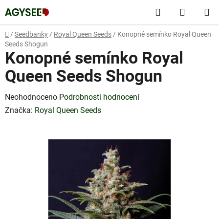
Přejít
Hledat
NÁKUP
na
obsah
KOŠÍK
Domů
/
Seedbanky
/
Royal Queen Seeds
/
Konopné semínko Royal Queen
Seeds Shogun
Konopné semínko Royal
Queen Seeds Shogun
Průměrné
Neohodnoceno
Podrobnosti hodnocení
hodnocení
Značka:
Royal Queen Seeds
produktu
je
0,0
z
5
hvězdiček.