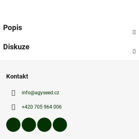
Popis
Diskuze
Z
á
Kontakt
p
a
info
@
agyseed.cz
t
í
+420 705 964 006