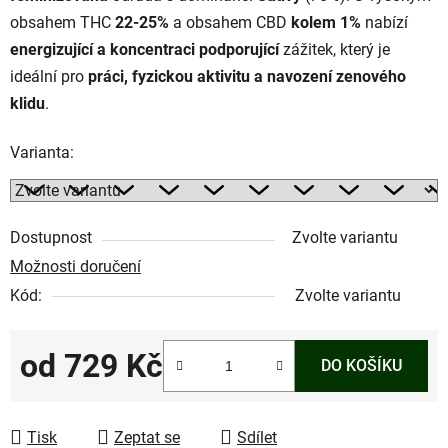
obsahem THC
22-25%
a obsahem CBD
kolem 1%
nabízí
energizující a koncentraci podporující
zážitek, který je
ideální pro
práci, fyzickou aktivitu a navození zenového
klidu
.
Varianta:
Dostupnost
Zvolte variantu
Možnosti doručení
Kód:
Zvolte variantu
od
729 Kč
DO KOŠÍKU
Měrná cena:
Tisk
Zeptat se
Sdílet