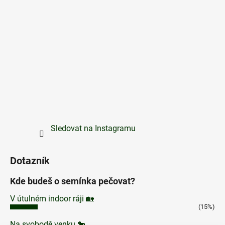
Sledovat na Instagramu
Dotazník
Kde budeš o semínka pečovat?
V útulném indoor ráji 🏡
(15%)
Na svobodě venku 🐎