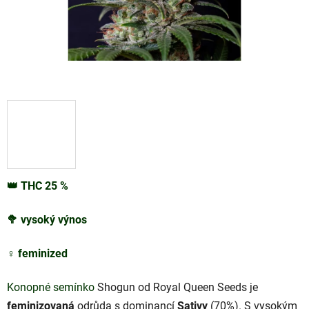
👑
THC
25
%
🥦
vysoký výnos
♀️
feminized
Konopné semínko
Shogun od Royal Queen Seeds je
feminizovaná
odrůda s dominancí
Sativy
(70%). S vysokým