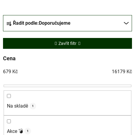
Ř
Řadit podle:
Doporučujeme
a
z
e
Zavřít filtr
n
í
Cena
p
679
Kč
16179
Kč
r
o
d
u
k
Na skladě
1
t
ů
Akce 💣
1