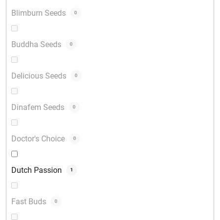
Blimburn Seeds
0
Buddha Seeds
0
Delicious Seeds
0
Dinafem Seeds
0
Doctor's Choice
0
Dutch Passion
1
Fast Buds
0