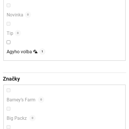
Novinka
0
Tip
0
Agyho volba 🦜
1
Značky
Barney’s Farm
0
Big Packz
0