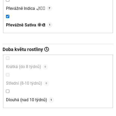
Převážně Indica 🌙🧘‍♂️
7
Převážně Sativa 🌞🎨
1
Doba květu rostliny 🕓
Krátká (do 8 týdnů)
0
Střední (8-10 týdnů)
0
Dlouhá (nad 10 týdnů)
1