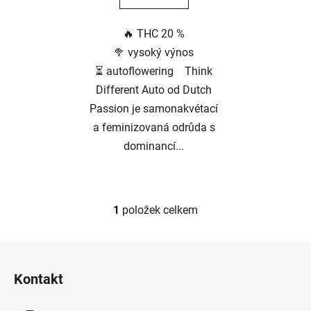
5
🔥 THC 20 %
hvězdiček.
🥦 vysoký výnos
⏳ autoflowering Think
Different Auto od Dutch
Passion je samonakvétací
a feminizovaná odrůda s
dominancí...
1
položek celkem
O
v
l
Z
á
á
d
Kontakt
p
a
a
c