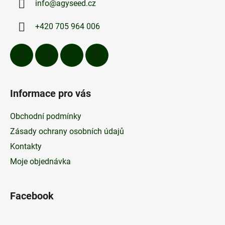
info
@
agyseed.cz
t
í
p
í
+420 705 964 006
r
v
k
y
v
ý
Informace pro vás
p
i
Obchodní podmínky
s
u
Zásady ochrany osobních údajů
Kontakty
Moje objednávka
Facebook