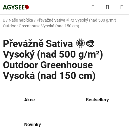
Přejít
Hledat
NÁKUP
na
obsah
KOŠÍK
Domů
/
Naše nabídka
/
Převážně Sativa 🌞🎨 Vysoký (nad 500 g/m²)
Outdoor Greenhouse Vysoká (nad 150 cm)
Převážně Sativa 🌞🎨
Vysoký (nad 500 g/m²)
Outdoor Greenhouse
Vysoká (nad 150 cm)
Akce
Bestsellery
Novinky