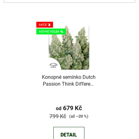
V
AKCE 💣
ý
AGYHO VOLBA 🦜
p
i
s
p
r
Konopné semínko Dutch
o
Passion Think Different
d
Auto
u
Průměrné
k
hodnocení
679 Kč
od
t
produktu
799 Kč
(až –20 %)
ů
je
3,4
DETAIL
z