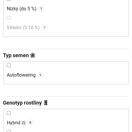
Nízký (do 5 %)
1
Střední (5-10 %)
0
Typ semen 🌼
Autoflowering
1
Genotyp rostliny 🧬
Hybrid ⚖️
6