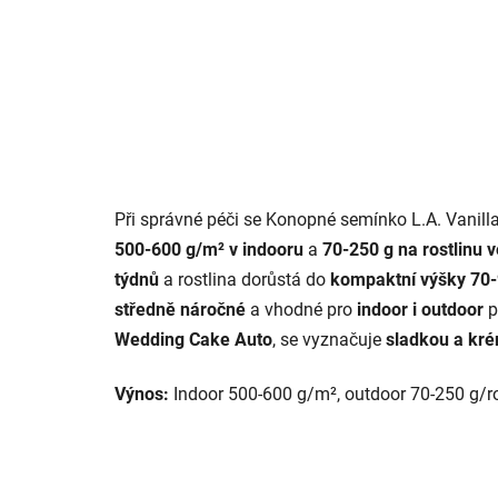
Při správné péči se Konopné semínko L.A. Vanil
500-600 g/m² v indooru
a
70-250 g na rostlinu 
týdnů
a rostlina dorůstá do
kompaktní výšky 70-
středně náročné
a vhodné pro
indoor i outdoor
p
Wedding Cake Auto
, se vyznačuje
sladkou a kré
Výnos:
Indoor 500-600 g/m², outdoor 70-250 g/r