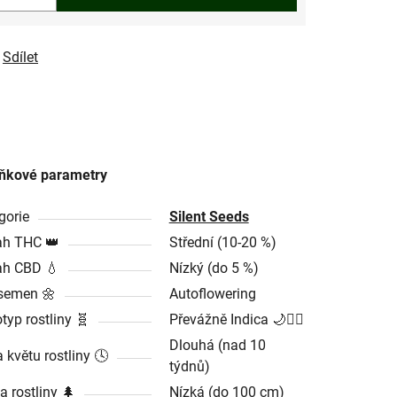
Sdílet
ňkové parametry
gorie
Silent Seeds
h THC 👑
Střední (10-20 %)
h CBD 💧
Nízký (do 5 %)
semen 🌼
Autoflowering
typ rostliny 🧬
Převážně Indica 🌙🧘‍♂️
Dlouhá (nad 10
 květu rostliny 🕓
týdnů)
a rostliny 🌲
Nízká (do 100 cm)