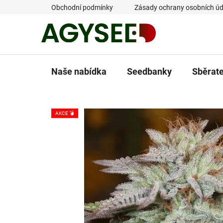
Přejít
Obchodní podmínky
Zásady ochrany osobních úd
na
obsah
Naše nabídka
Seedbanky
Sběrat
AKCE 💣