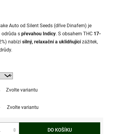
ake Auto od Silent Seeds (dříve Dinafem) je
á
odrůda s
převahou Indicy
. S obsahem THC
17-
2%) nabízí
silný, relaxační a uklidňující
zážitek,
drůdy.
Zvolte variantu
Zvolte variantu
DO KOŠÍKU