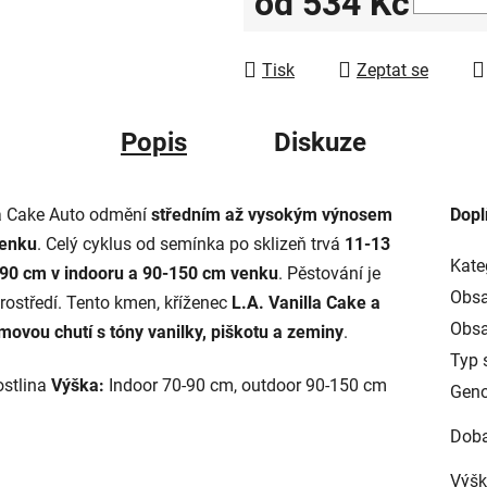
od
534 Kč
Měrná cena:
Tisk
Zeptat se
Popis
Diskuze
la Cake Auto odmění
středním až vysokým výnosem
Dopl
venku
. Celý cyklus od semínka po sklizeň trvá
11-13
Kate
90 cm v indooru a 90-150 cm venku
. Pěstování je
Obsa
rostředí. Tento kmen, kříženec
L.A. Vanilla Cake a
Obsa
movou chutí s tóny vanilky, piškotu a zeminy
.
Typ 
ostlina
Výška:
Indoor 70-90 cm, outdoor 90-150 cm
Geno
Doba
Výšk