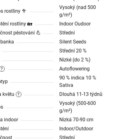
Vysoký (nad 500
s rostliny 🥦
g/m²)
tění rostliny 🏡
Indoor Oudoor
čnost pěstování 💪
Střední
dbanka
Silent Seeds
Střední 20 %
Nízké (do 2 %)
Autoflowering
?
90 % indica 10 %
typ
Sativa
 květu
Dlouhá 11-13 týdnů
?
Vysoký (500-600
os
g/m²)
a indoor
Nízká 70-90 cm
tění
Indoor/Outdoor
čnost
Střední