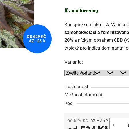
5
⏳
autoflowering
hvězdiček.
Konopné semínko L.A. Vanilla C
samonakvétací a feminizovan
OD 629 KČ
20%
a nízkým obsahem CBD (<
AŽ –25 %
typický pro Indica dominantní o
Varianta:
Dostupnost
Možnosti doručení
Kód:
od 629 Kč
až –25 %