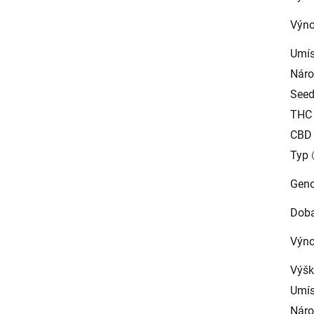
Výno
Umís
Náro
See
THC
CBD
Typ
Geno
Doba
Výn
Výšk
Umís
Náro