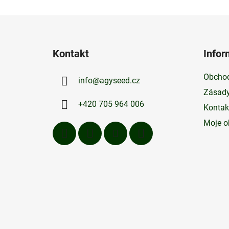
Z
á
Kontakt
Infor
p
a
Obchod
info
@
agyseed.cz
t
Zásady
í
+420 705 964 006
Kontak
Moje o