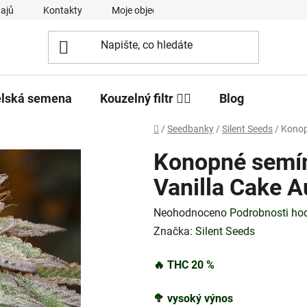
ajů
Kontakty
Moje objednávka
elská semena
Kouzelný filtr 🧙‍♂️
Blog
Domů
/
Seedbanky
/
Silent Seeds
/
Konop
Konopné semín
Vanilla Cake A
Průměrné
Neohodnoceno
Podrobnosti ho
hodnocení
Značka:
Silent Seeds
produktu
🔥
THC 20
%
je
0,0
🥦
vysoký výnos
z