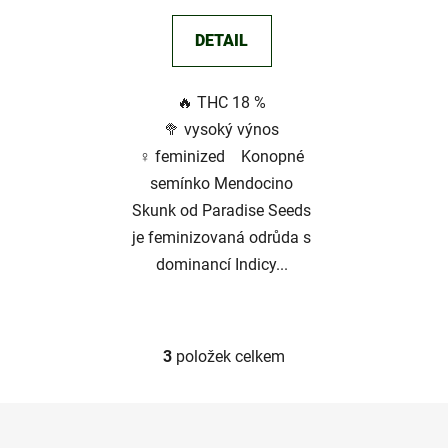
DETAIL
🔥 THC 18 %
🥦 vysoký výnos
♀️ feminized Konopné
semínko Mendocino
Skunk od Paradise Seeds
je feminizovaná odrůda s
dominancí Indicy...
3
položek celkem
O
v
l
Z
á
á