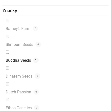
Značky
Barney’s Farm
0
Blimburn Seeds
0
Buddha Seeds
1
Dinafem Seeds
0
Dutch Passion
0
Ethos Genetics
0