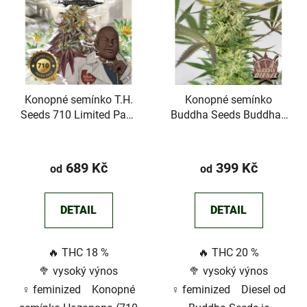
p
i
s
p
r
Konopné semínko T.H.
Konopné semínko
o
Seeds 710 Limited Pack
Buddha Seeds Buddha's
d
Hazanana
Classics Diesel
u
Průměrné
k
hodnocení
689 Kč
399 Kč
od
od
t
produktu
ů
je
DETAIL
DETAIL
5,0
z
🔥 THC 18 %
🔥 THC 20 %
5
🥦 vysoký výnos
🥦 vysoký výnos
hvězdiček.
♀️ feminized Konopné
♀️ feminized Diesel od