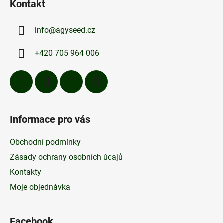
d
Kontakt
p
a
a
c
info
@
agyseed.cz
t
í
p
í
+420 705 964 006
r
v
k
y
v
ý
Informace pro vás
p
i
Obchodní podmínky
s
u
Zásady ochrany osobních údajů
Kontakty
Moje objednávka
Facebook