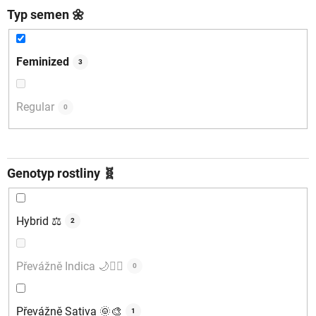
Typ semen 🌼
Feminized
3
Regular
0
Genotyp rostliny 🧬
Hybrid ⚖️
2
Převážně Indica 🌙🧘‍♂️
0
Převážně Sativa 🌞🎨
1