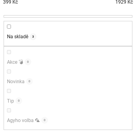
399
Kč
1929
Kč
r
o
d
u
k
Na skladě
3
t
ů
Akce 💣
0
Novinka
0
Tip
0
Agyho volba 🦜
0