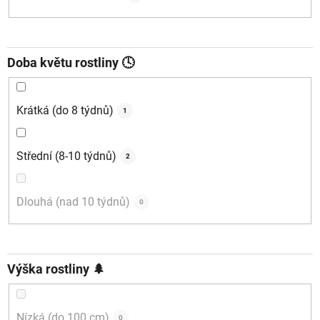
Doba květu rostliny 🕓
Krátká (do 8 týdnů)
1
Střední (8-10 týdnů)
2
Dlouhá (nad 10 týdnů)
0
Výška rostliny 🌲
Nízká (do 100 cm)
0