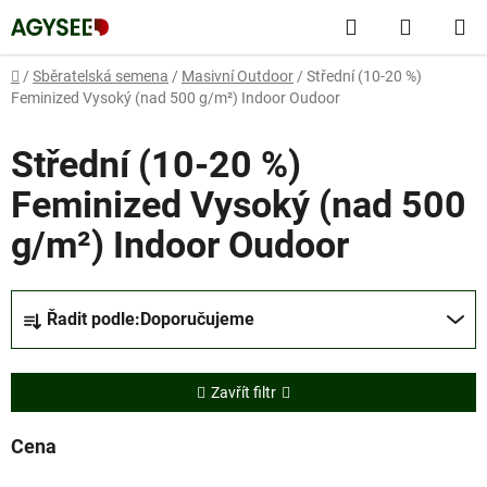
Přejít
Hledat
NÁKUP
na
obsah
KOŠÍK
Domů
/
Sběratelská semena
/
Masivní Outdoor
/
Střední (10-20 %)
Feminized Vysoký (nad 500 g/m²) Indoor Oudoor
Střední (10-20 %)
Feminized Vysoký (nad 500
g/m²) Indoor Oudoor
Ř
Řadit podle:
Doporučujeme
a
z
e
Zavřít filtr
n
í
Cena
p