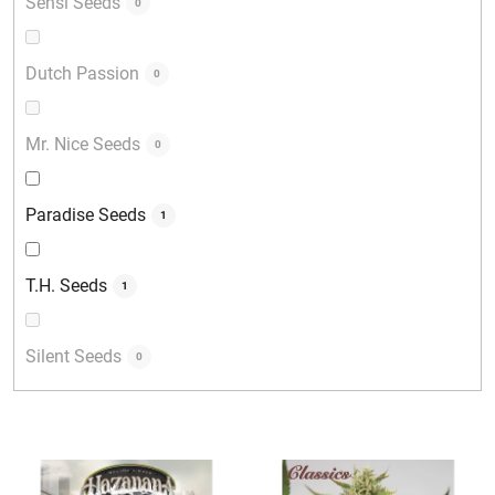
Sensi Seeds
0
Dutch Passion
0
Mr. Nice Seeds
0
Paradise Seeds
1
T.H. Seeds
1
Silent Seeds
0
V
ý