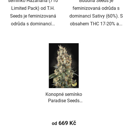
semínko Hazanana (710
Buddha Seeds je
Limited Pack) od T.H.
feminizovaná odrůda s
Seeds je feminizovaná
dominancí Sativy (60%). S
odrůda s dominancí...
obsahem THC 17-20% a...
Konopné semínko
Paradise Seeds
Mendocino Skunk
669 Kč
od