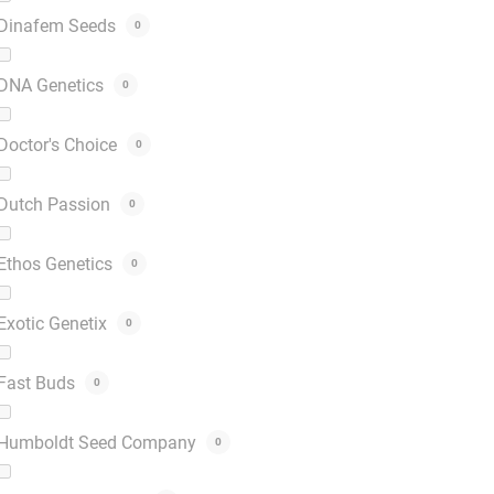
Dinafem Seeds
0
DNA Genetics
0
Doctor's Choice
0
Dutch Passion
0
Ethos Genetics
0
Exotic Genetix
0
Fast Buds
0
Humboldt Seed Company
0