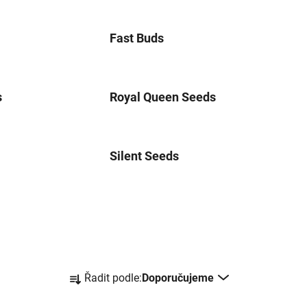
Fast Buds
s
Royal Queen Seeds
Silent Seeds
Ř
Řadit podle:
Doporučujeme
a
z