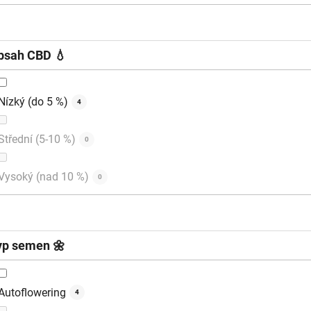
bsah CBD 💧
Nízký (do 5 %)
4
Střední (5-10 %)
0
Vysoký (nad 10 %)
0
yp semen 🌼
Autoflowering
4