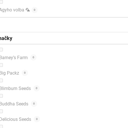
Agyho volba 🦜
0
načky
Barney’s Farm
0
Big Packz
0
Blimburn Seeds
0
Buddha Seeds
0
Delicious Seeds
0