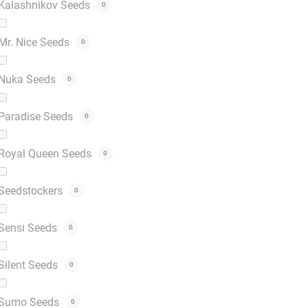
Kalashnikov Seeds
0
Mr. Nice Seeds
0
Nuka Seeds
0
Paradise Seeds
0
Royal Queen Seeds
0
Seedstockers
0
Sensi Seeds
0
Silent Seeds
0
Sumo Seeds
0