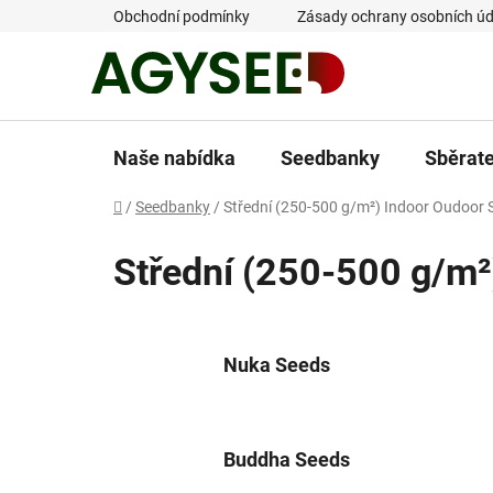
Přejít
Obchodní podmínky
Zásady ochrany osobních úd
na
obsah
Naše nabídka
Seedbanky
Sběrat
Domů
/
Seedbanky
/
Střední (250-500 g/m²) Indoor Oudoor 
Střední (250-500 g/m²
Nuka Seeds
Buddha Seeds