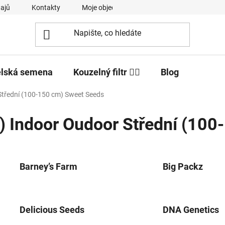
ajů
Kontakty
Moje objednávka
elská semena
Kouzelný filtr 🧙‍♂️
Blog
Střední (100-150 cm) Sweet Seeds
) Indoor Oudoor Střední (10
Barney’s Farm
Big Packz
Delicious Seeds
DNA Genetics