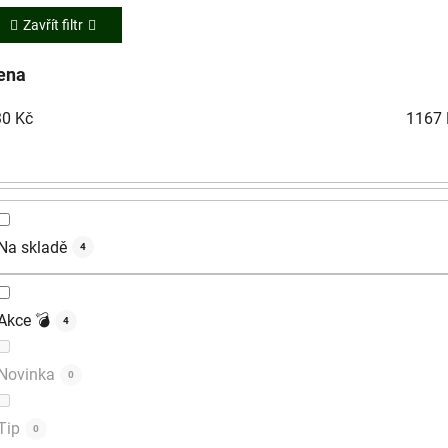
Zavřít filtr
ena
30
Kč
1167
Na skladě
4
Akce 💣
4
Novinka
0
Tip
0