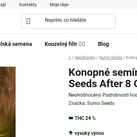
ajů
Kontakty
Moje objednávka
elská semena
Kouzelný filtr 🧙‍♂️
Blog
Domů
/
Seedbanky
/
Sumo Seeds
/
Konop
Konopné semí
Seeds After 8
Průměrné
Neohodnoceno
Podrobnosti ho
hodnocení
Značka:
Sumo Seeds
produktu
👑
THC
24
%
je
0,0
🥦
vysoký výnos
z