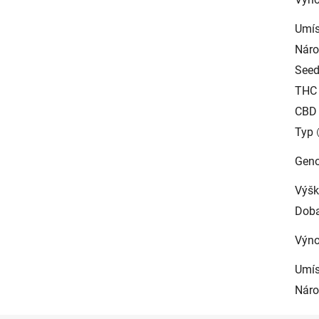
Umís
Náro
See
THC
CBD
Typ
Geno
Výšk
Doba
Výn
Umís
Náro