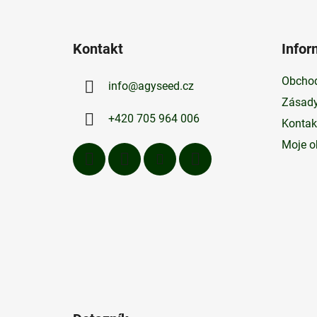
Z
á
Kontakt
Infor
p
a
Obchod
info
@
agyseed.cz
t
Zásady
í
+420 705 964 006
Kontak
Moje o