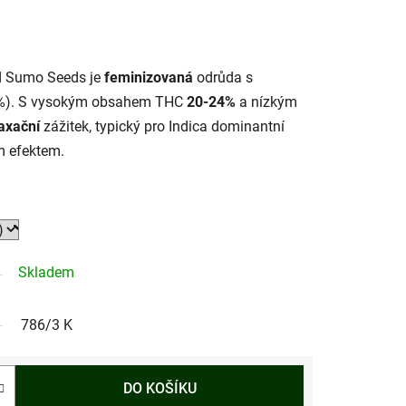
d Sumo Seeds je
feminizovaná
odrůda s
%). S vysokým obsahem THC
20-24%
a nízkým
laxační
zážitek, typický pro Indica dominantní
m efektem.
Skladem
786/3 K
DO KOŠÍKU