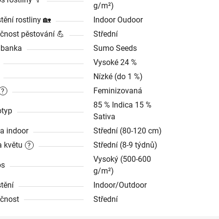
g/m²)
tění rostliny 🏡
Indoor Oudoor
čnost pěstování 💪
Střední
dbanka
Sumo Seeds
Vysoké 24 %
Nízké (do 1 %)
Feminizovaná
?
85 % Indica 15 %
typ
Sativa
a indoor
Střední (80-120 cm)
 květu
Střední (8-9 týdnů)
?
Vysoký (500-600
os
g/m²)
tění
Indoor/Outdoor
čnost
Střední