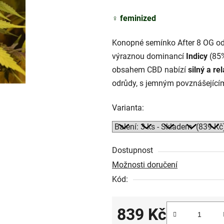
5
♀️
feminized
hvězdiček.
Konopné semínko After 8 OG o
výraznou dominancí
Indicy
(85
obsahem CBD nabízí
silný a re
odrůdy, s jemným povznášející
Varianta:
Dostupnost
Možnosti doručení
Kód:
839 Kč