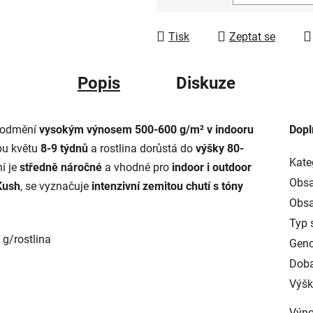
Měrná cena:
Tisk
Zeptat se
Popis
Diskuze
G odmění
vysokým výnosem 500-600 g/m² v indooru
Dopl
bu květu
8-9 týdnů
a rostlina dorůstá do
výšky 80-
Kate
í je
středně náročné
a vhodné pro
indoor i outdoor
Obsa
Kush
, se vyznačuje
intenzivní zemitou chutí s tóny
Obsa
Typ 
g/rostlina
Geno
Doba
Výšk
Výno