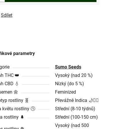
Sdílet
ňkové parametry
gorie
Sumo Seeds
h THC 👑
Vysoký (nad 20 %)
h CBD 💧
Nízký (do 5 %)
semen 🌼
Feminized
typ rostliny 🧬
Převážně Indica 🌙🧘‍♂️
 květu rostliny 🕓
Střední (8-10 týdnů)
a rostliny 🌲
Střední (100-150 cm)
Vysoký (nad 500
s rostliny 🥦