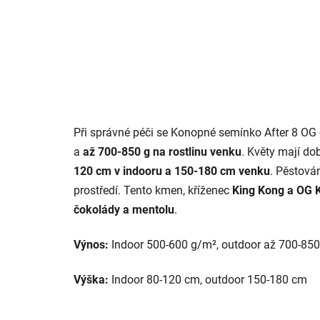
Při správné péči se Konopné semínko After 8 O
a
až 700-850 g na rostlinu venku
. Květy mají do
120 cm v indooru a 150-180 cm venku
. Pěstován
prostředí. Tento kmen, kříženec
King Kong a OG 
čokolády a mentolu
.
Výnos:
Indoor 500-600 g/m², outdoor až 700-850 
Výška:
Indoor 80-120 cm, outdoor 150-180 cm