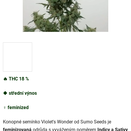
🔥
THC
1
8
%
🍀
střední výnos
♀️
feminized
Konopné semínko Violet's Wonder od Sumo Seeds je
feminizovaná
odrůda s vyváženým poměrem
Indicy a Sativy