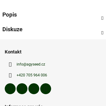
Popis
Diskuze
Z
á
Kontakt
p
a
info
@
agyseed.cz
t
í
+420 705 964 006