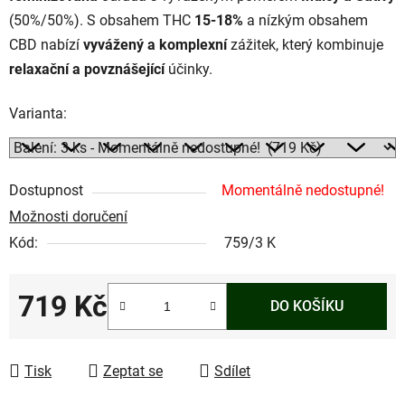
(50%/50%). S obsahem THC
15-18%
a nízkým obsahem
CBD nabízí
vyvážený a komplexní
zážitek, který kombinuje
relaxační a povznášející
účinky.
Varianta:
Dostupnost
Momentálně nedostupné!
Možnosti doručení
Kód:
759/3 K
719 Kč
DO KOŠÍKU
Měrná cena:
Tisk
Zeptat se
Sdílet