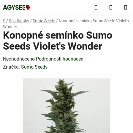
Přejít
Hledat
NÁKUP
na
obsah
KOŠÍK
Domů
/
Seedbanky
/
Sumo Seeds
/
Konopné semínko Sumo Seeds Violet's
Wonder
Konopné semínko Sumo
Seeds Violet's Wonder
Průměrné
Neohodnoceno
Podrobnosti hodnocení
hodnocení
Značka:
Sumo Seeds
produktu
je
0,0
z
5
hvězdiček.