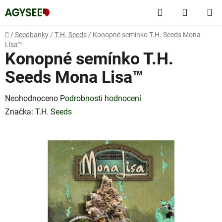
Přejít
Hledat
NÁKUP
na
obsah
KOŠÍK
Domů
/
Seedbanky
/
T.H. Seeds
/
Konopné semínko T.H. Seeds Mona
Lisa™
Konopné semínko T.H.
Seeds Mona Lisa™
Průměrné
Neohodnoceno
Podrobnosti hodnocení
hodnocení
Značka:
T.H. Seeds
produktu
je
0,0
z
5
hvězdiček.