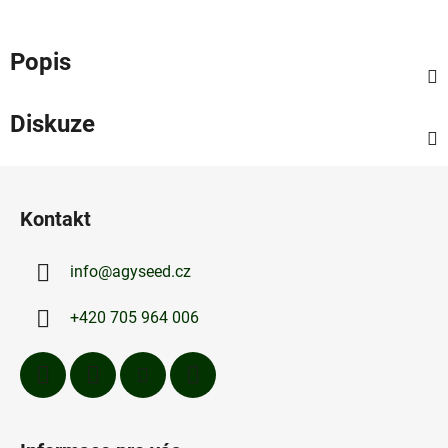
Popis
Diskuze
Z
á
Kontakt
p
a
info
@
agyseed.cz
t
í
+420 705 964 006