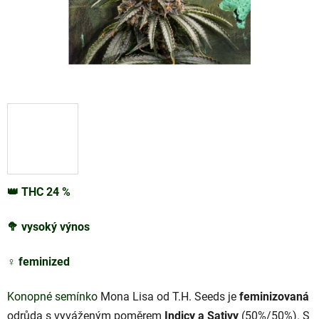
👑
THC
24
%
🥦
vysoký výnos
♀️
feminized
Konopné semínko
Mona Lisa od T.H. Seeds je
feminizovaná
odrůda s vyváženým poměrem
Indicy a Sativy
(50%/50%). S