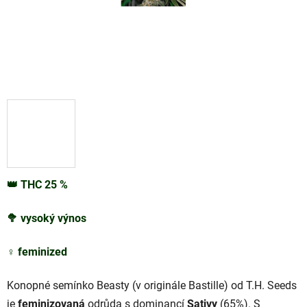
👑
THC
25
%
🥦
vysoký výnos
♀️
feminized
Konopné semínko Beasty (v originále Bastille) od T.H. Seeds
je
feminizovaná
odrůda s dominancí
Sativy
(65%). S