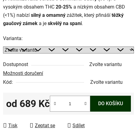
vysokým obsahem THC
20-25%
a nízkým obsahem CBD
(<1%) nabízí
silný a omamný
zážitek, který přináší
těžký
gaučový zámek
a je
skvělý na spaní
.
Varianta:
Dostupnost
Zvolte variantu
Možnosti doručení
Kód:
Zvolte variantu
od
689 Kč
DO KOŠÍKU
Měrná cena:
Tisk
Zeptat se
Sdílet