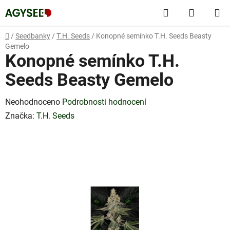
Přejít
Hledat
NÁKUP
na
obsah
KOŠÍK
Domů
/
Seedbanky
/
T.H. Seeds
/
Konopné semínko T.H. Seeds Beasty
Gemelo
Konopné semínko T.H.
Seeds Beasty Gemelo
Průměrné
Neohodnoceno
Podrobnosti hodnocení
hodnocení
Značka:
T.H. Seeds
produktu
je
0,0
z
5
hvězdiček.