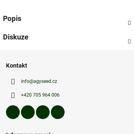
Popis
Diskuze
Z
á
Kontakt
p
a
info
@
agyseed.cz
t
í
+420 705 964 006