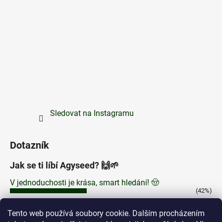
Sledovat na Instagramu
Dotazník
Jak se ti líbí Agyseed? 🙌🌱
V jednoduchosti je krása, smart hledání! 🤠
(42%)
Zajímají mě delší popisy produktů 🤓
Tento web používá soubory cookie. Dalším procházením
(32%)