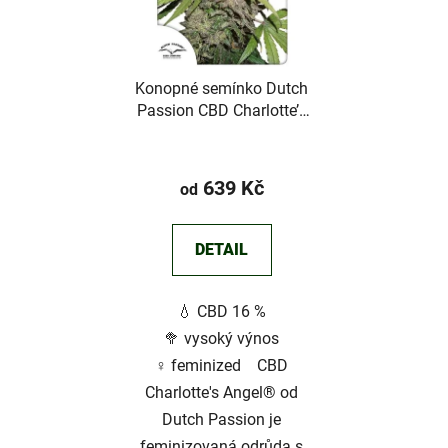
s
p
r
Konopné semínko Dutch
o
Passion CBD Charlotte’s
d
Angel
u
k
639 Kč
od
t
ů
DETAIL
💧 CBD 16 %
🥦 vysoký výnos
♀️ feminized CBD
Charlotte's Angel® od
Dutch Passion je
feminizovaná odrůda s