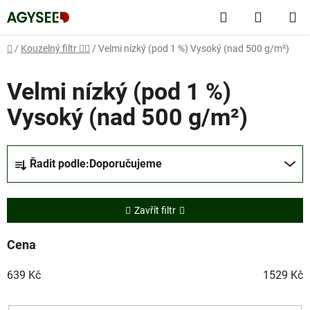
Přejít
Hledat
NÁKUP
na
obsah
KOŠÍK
Domů
/
Kouzelný filtr 🧙‍♂️
/
Velmi nízký (pod 1 %) Vysoký (nad 500 g/m²)
Velmi nízký (pod 1 %)
Vysoký (nad 500 g/m²)
Ř
Řadit podle:
Doporučujeme
a
z
e
Zavřít filtr
n
í
Cena
p
639
Kč
1529
Kč
r
o