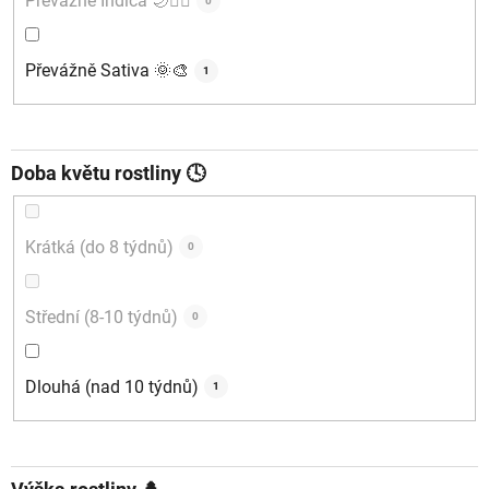
Převážně Indica 🌙🧘‍♂️
0
Převážně Sativa 🌞🎨
1
Doba květu rostliny 🕓
Krátká (do 8 týdnů)
0
Střední (8-10 týdnů)
0
Dlouhá (nad 10 týdnů)
1