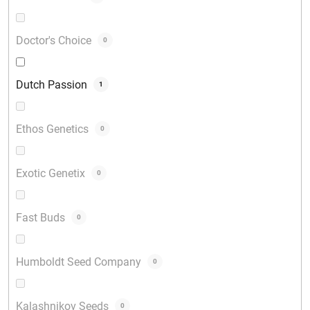
Doctor's Choice
0
Dutch Passion
1
Ethos Genetics
0
Exotic Genetix
0
Fast Buds
0
Humboldt Seed Company
0
Kalashnikov Seeds
0