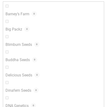
Barney’s Farm
0
Big Packz
0
Blimburn Seeds
0
Buddha Seeds
0
Delicious Seeds
0
Dinafem Seeds
0
DNA Genetics
0