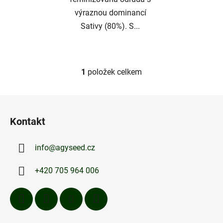
výraznou dominancí
Sativy (80%). S...
1
položek celkem
O
v
l
Z
á
á
d
Kontakt
p
a
a
c
info
@
agyseed.cz
t
í
p
í
+420 705 964 006
r
v
k
y
v