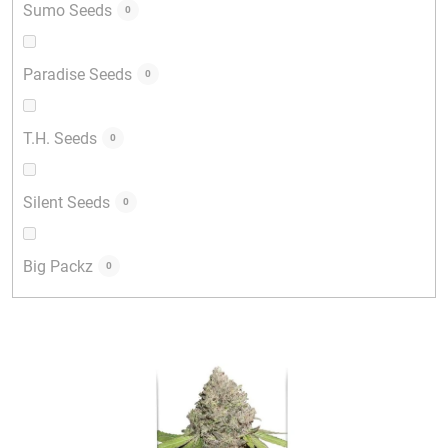
Sumo Seeds
0
Paradise Seeds
0
T.H. Seeds
0
Silent Seeds
0
Big Packz
0
V
ý
p
i