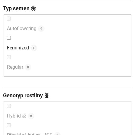
Typ semen 🌼
Autoflowering
0
Feminized
1
Regular
0
Genotyp rostliny 🧬
Hybrid ⚖️
0