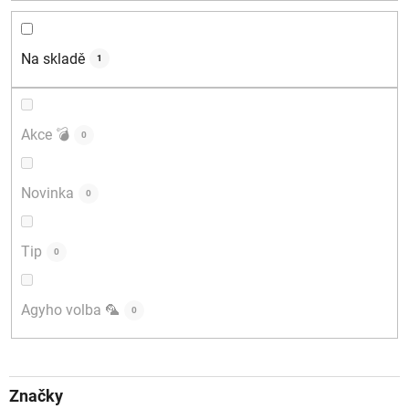
d
u
k
Na skladě
1
t
ů
Akce 💣
0
Novinka
0
Tip
0
Agyho volba 🦜
0
Značky