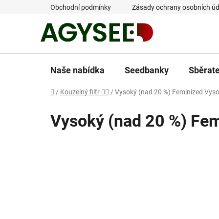
Přejít
Obchodní podmínky
Zásady ochrany osobních úd
na
obsah
Naše nabídka
Seedbanky
Sběrat
Domů
/
Kouzelný filtr 🧙‍♂️
/
Vysoký (nad 20 %) Feminized Vyso
Vysoký (nad 20 %) Fem