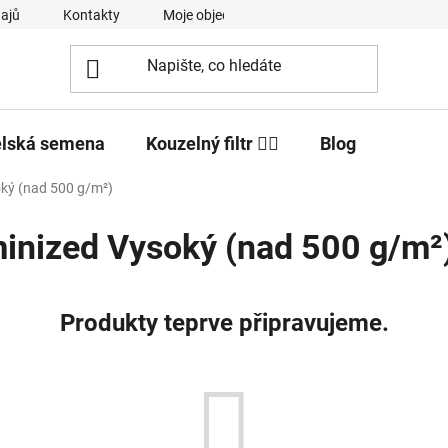
ajů
Kontakty
Moje objednávka
elská semena
Kouzelný filtr 🧙‍♂️
Blog
ký (nad 500 g/m²)
inized Vysoký (nad 500 g/m²
Produkty teprve připravujeme.