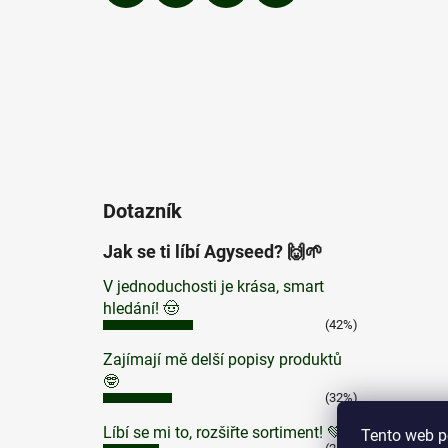
Dotazník
Jak se ti líbí Agyseed? 🙌🌱
V jednoduchosti je krása, smart
hledání! 🤠
(42%)
Zajímají mě delší popisy produktů
🤓
(32%)
Líbí se mi to, rozšiřte sortiment! 💚
Tento web p