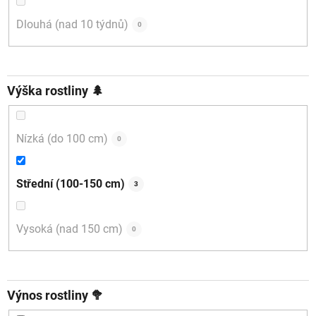
Dlouhá (nad 10 týdnů)
0
Výška rostliny 🌲
Nízká (do 100 cm)
0
Střední (100-150 cm)
3
Vysoká (nad 150 cm)
0
Výnos rostliny 🥦