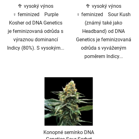
🥦 vysoký výnos
🥦 vysoký výnos
♀️ feminized Purple
♀️ feminized Sour Kush
Kosher od DNA Genetics
(známý také jako
je feminizovaná odrůda s
Headband) od DNA
výraznou dominancí
Genetics je feminizovaná
Indicy (80%). S vysokým...
odrůda s vyváženým
poměrem Indicy...
Konopné semínko DNA