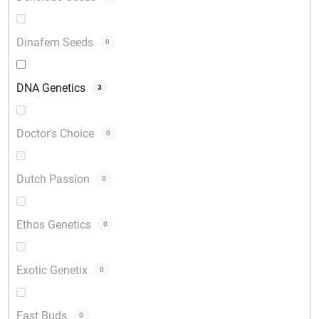
Dinafem Seeds
0
DNA Genetics
3
Doctor's Choice
0
Dutch Passion
0
Ethos Genetics
0
Exotic Genetix
0
Fast Buds
0