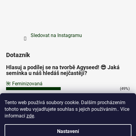
Sledovat na Instagramu
Dotazník
Hlasuj a podílej se na tvorbě Agyseed! 😎 Jaká
semínka u náš hledáš nejčastěji?
🌺 Feminizovaná
(49%)
⚡ Autoflowering
Tento web používá soubory cookie. Dalším procházením
(43%)
tohoto webu vyjadřujete souhlas s jejich používáním.. Více
🌿 Regular
informací
zde
.
(8%)
Počet hlasů:
206
Nastavení