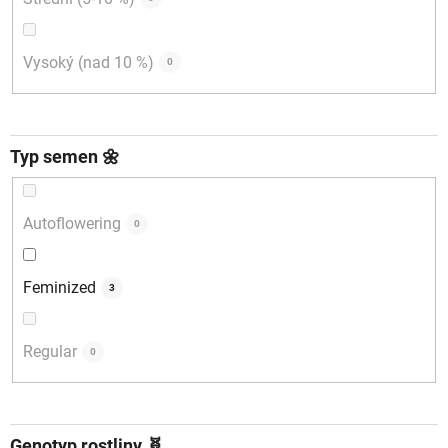
Vysoký (nad 10 %)
0
Typ semen 🌼
Autoflowering
0
Feminized
3
Regular
0
Genotyp rostliny 🧬