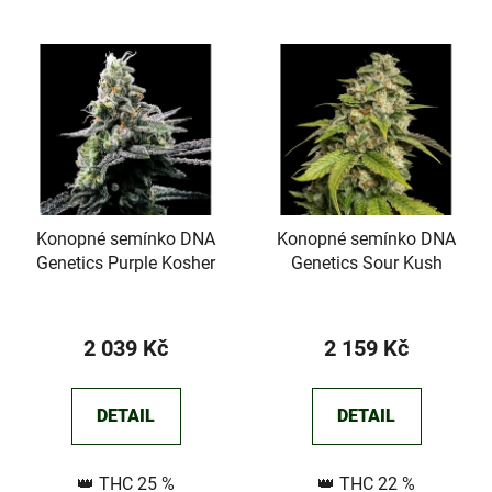
V
ý
p
i
s
p
r
Konopné semínko DNA
Konopné semínko DNA
o
Genetics Purple Kosher
Genetics Sour Kush
d
u
k
2 039 Kč
2 159 Kč
t
ů
DETAIL
DETAIL
👑 THC 25 %
👑 THC 22 %