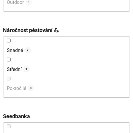
Outdoor
0
Náročnost pěstování 💪
Snadné
2
Střední
1
Pokročilé
0
Seedbanka