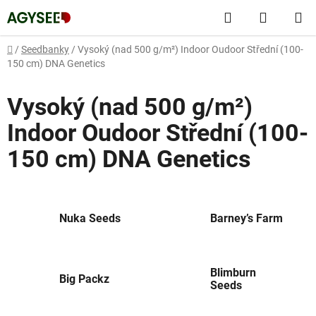
Přejít
Hledat
NÁKUP
na
obsah
KOŠÍK
Domů
/
Seedbanky
/
Vysoký (nad 500 g/m²) Indoor Oudoor Střední (100-
150 cm) DNA Genetics
Vysoký (nad 500 g/m²)
Indoor Oudoor Střední (100-
150 cm) DNA Genetics
Nuka Seeds
Barney’s Farm
Blimburn
Big Packz
Seeds