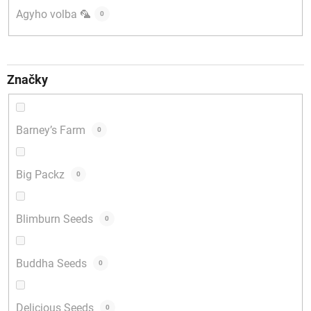
Agyho volba 🦜
0
Značky
Barney’s Farm
0
Big Packz
0
Blimburn Seeds
0
Buddha Seeds
0
Delicious Seeds
0