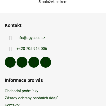
3
položek celkem
O
v
l
Z
á
á
d
Kontakt
p
a
a
c
info
@
agyseed.cz
t
í
p
í
+420 705 964 006
r
v
k
y
v
ý
Informace pro vás
p
i
Obchodní podmínky
s
u
Zásady ochrany osobních údajů
Kontakty