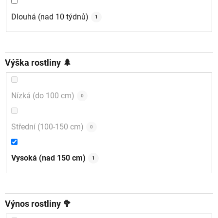
Dlouhá (nad 10 týdnů)
1
Výška rostliny 🌲
Nízká (do 100 cm)
0
Střední (100-150 cm)
0
Vysoká (nad 150 cm)
1
Výnos rostliny 🥦