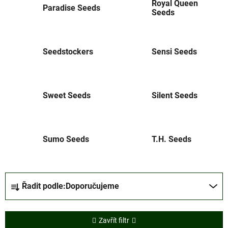
Royal Queen
Paradise Seeds
Seeds
Seedstockers
Sensi Seeds
Sweet Seeds
Silent Seeds
Sumo Seeds
T.H. Seeds
Ř
Řadit podle:
Doporučujeme
a
z
e
Zavřít filtr