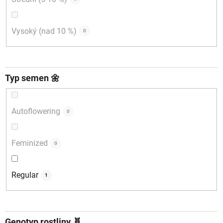
Vysoký (nad 10 %)
0
Typ semen 🌼
Autoflowering
0
Feminized
0
Regular
1
Genotyp rostliny 🧬