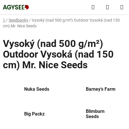
Přejít
Hledat
NÁKUP
na
obsah
KOŠÍK
Domů
/
Seedbanky
/
Vysoký (nad 500 g/m²) Outdoor Vysoká (nad 150
cm) Mr. Nice Seeds
Vysoký (nad 500 g/m²)
Outdoor Vysoká (nad 150
cm) Mr. Nice Seeds
Nuka Seeds
Barney’s Farm
Blimburn
Big Packz
Seeds