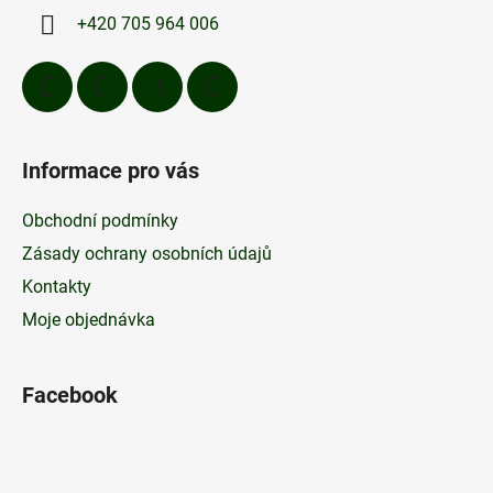
p
í
+420 705 964 006
r
v
k
y
v
ý
Informace pro vás
p
i
Obchodní podmínky
s
u
Zásady ochrany osobních údajů
Kontakty
Moje objednávka
Facebook