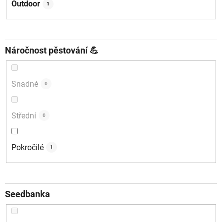
Outdoor
1
Náročnost pěstování 💪
Snadné
0
Střední
0
Pokročilé
1
Seedbanka