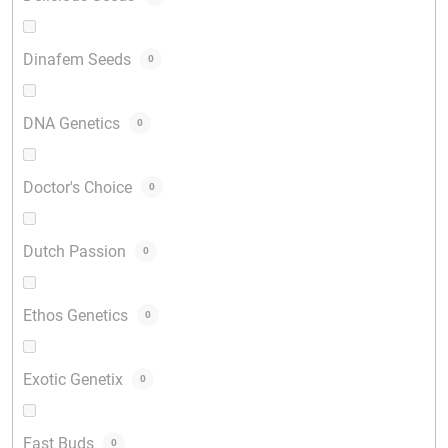
Dinafem Seeds
0
DNA Genetics
0
Doctor's Choice
0
Dutch Passion
0
Ethos Genetics
0
Exotic Genetix
0
Fast Buds
0