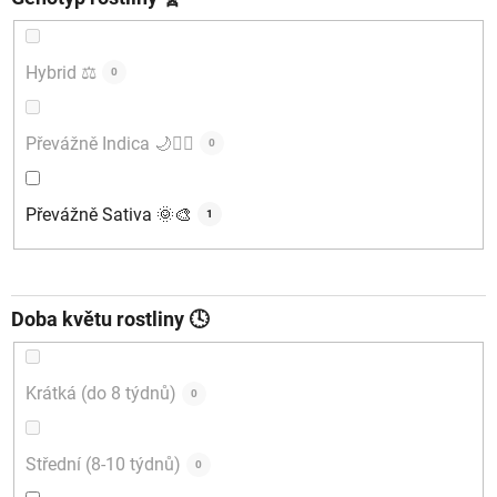
Hybrid ⚖️
0
Převážně Indica 🌙🧘‍♂️
0
Převážně Sativa 🌞🎨
1
Doba květu rostliny 🕓
Krátká (do 8 týdnů)
0
Střední (8-10 týdnů)
0