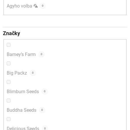
Agyho volba 🦜
0
Značky
Barney’s Farm
0
Big Packz
0
Blimburn Seeds
0
Buddha Seeds
0
Delicious Seeds
0