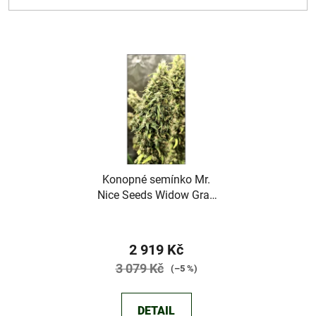
V
ý
p
i
s
p
r
Konopné semínko Mr.
o
Nice Seeds Widow Grail
d
(GROWL)
u
k
2 919 Kč
t
3 079 Kč
(–5 %)
ů
DETAIL