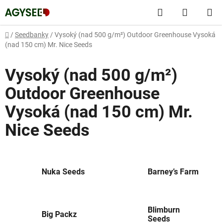
Přejít
Hledat
NÁKUP
na
obsah
KOŠÍK
Domů
/
Seedbanky
/
Vysoký (nad 500 g/m²) Outdoor Greenhouse Vysoká
(nad 150 cm) Mr. Nice Seeds
Vysoký (nad 500 g/m²)
Outdoor Greenhouse
Vysoká (nad 150 cm) Mr.
Nice Seeds
Nuka Seeds
Barney’s Farm
Blimburn
Big Packz
Seeds