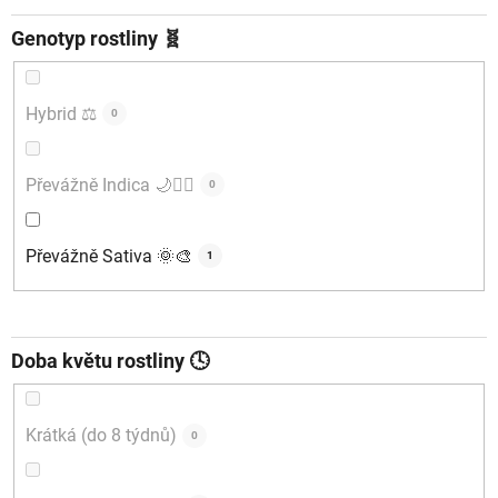
Genotyp rostliny 🧬
Hybrid ⚖️
0
Převážně Indica 🌙🧘‍♂️
0
Převážně Sativa 🌞🎨
1
Doba květu rostliny 🕓
Krátká (do 8 týdnů)
0