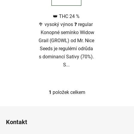
👑 THC 24 %
🥦 vysoký výnos ❓ regular
Konopné semínko Widow
Grail (GROWL) od Mr. Nice
Seeds je regulérní odrůda
s dominancí Sativy (70%).
S...
1
položek celkem
O
v
l
Z
á
á
d
Kontakt
p
a
a