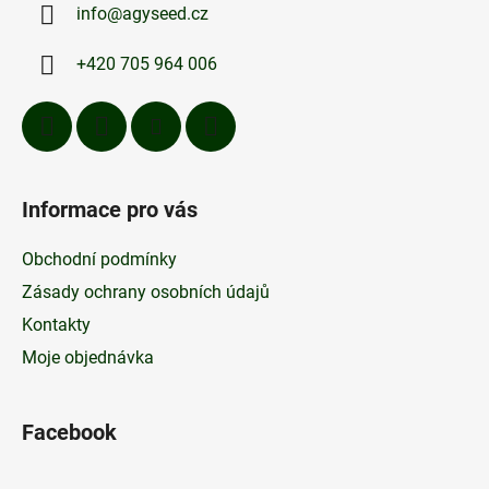
c
info
@
agyseed.cz
t
í
p
í
+420 705 964 006
r
v
k
y
v
ý
Informace pro vás
p
i
Obchodní podmínky
s
u
Zásady ochrany osobních údajů
Kontakty
Moje objednávka
Facebook