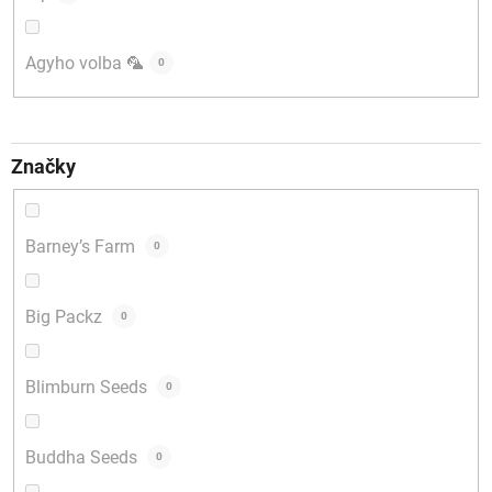
Agyho volba 🦜
0
Značky
Barney’s Farm
0
Big Packz
0
Blimburn Seeds
0
Buddha Seeds
0