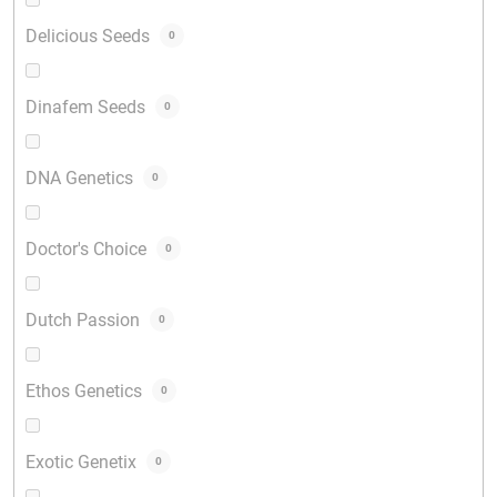
Delicious Seeds
0
Dinafem Seeds
0
DNA Genetics
0
Doctor's Choice
0
Dutch Passion
0
Ethos Genetics
0
Exotic Genetix
0