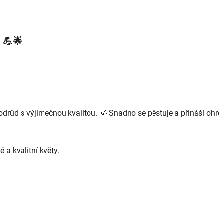
o
💪🌟
drůd s výjimečnou kvalitou. 🌞 Snadno se pěstuje a přináší ohr
 a kvalitní květy.