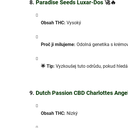
8.
Paradise Seeds Luxar-Dos
🚀🔥
Obsah THC:
Vysoký
Proč ji milujeme:
Odolná genetika s krémově 
🌟 Tip:
Vyzkoušej tuto odrůdu, pokud hledá
9.
Dutch Passion CBD Charlottes Ange
Obsah THC:
Nízký