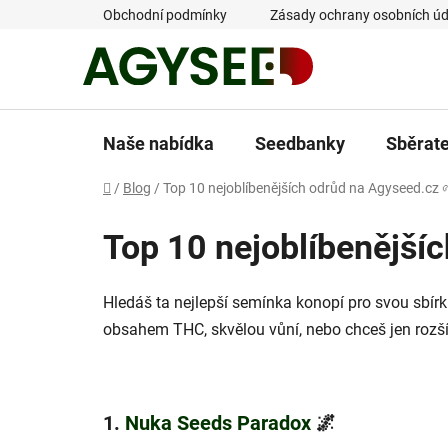
Přejít
Obchodní podmínky
Zásady ochrany osobních úd
na
obsah
Naše nabídka
Seedbanky
Sběrat
Domů
/
Blog
/
Top 10 nejoblíbenějších odrůd na Agyseed.cz
Top 10 nejoblíbenější
Hledáš ta nejlepší semínka konopí pro svou sbírk
obsahem THC, skvělou vůní, nebo chceš jen rozšíři
1.
Nuka Seeds Paradox
🌌