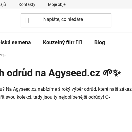
ajů
Kontakty
Moje objednávka
elská semena
Kouzelný filtr 🧙‍♂️
Blog
 🌱✨
ch odrůd na Agyseed.cz 🌱✨
u? Na Agyseed.cz nabízíme široký výběr odrůd, které naši zákaz
t svou kolekci, tady jsou ty nejoblíbenější odrůdy! 🥳