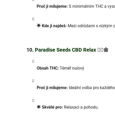
Proč ji milujeme:
S minimálním THC a vysoký
🌟 Kde ji najdeš:
Mezi odrůdami s nízkým 
10.
Paradise Seeds CBD Relax
🧘‍♂️🌼
Obsah THC:
Téměř nulový
Proč ji milujeme:
Ideální volba pro každého
🌟 Skvělé pro:
Relaxaci a pohodu.