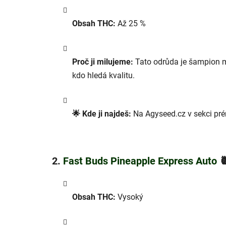
Obsah THC:
Až 25 %
Proč ji milujeme:
Tato odrůda je šampion mez
kdo hledá kvalitu.
🌟 Kde ji najdeš:
Na Agyseed.cz v sekci pr
2.
Fast Buds Pineapple Express Auto

Obsah THC:
Vysoký