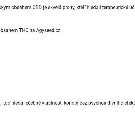
m obsahem CBD je skvělá pro ty, kteří hledají terapeutické účin
obsahem THC na Agyseed.cz.
, kdo hledá léčebné vlastnosti konopí bez psychoaktivního efek