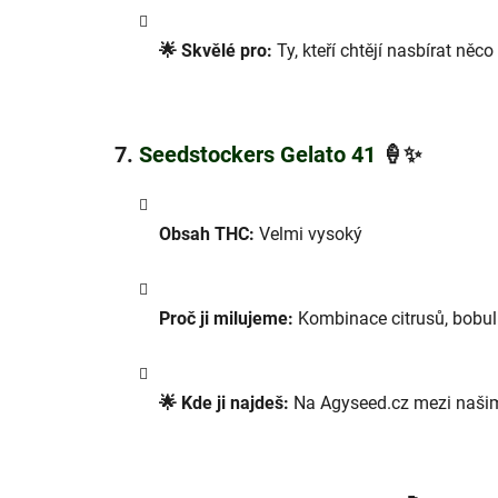
🌟 Skvělé pro:
Ty, kteří chtějí nasbírat něc
7.
Seedstockers Gelato 41
🍦✨
Obsah THC:
Velmi vysoký
Proč ji milujeme:
Kombinace citrusů, bobulí 
🌟 Kde ji najdeš:
Na Agyseed.cz mezi našim