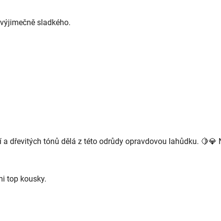
o výjimečně sladkého.
a dřevitých tónů dělá z této odrůdy opravdovou lahůdku. 🍋💎 Na
i top kousky.