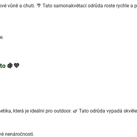
é vůně a chuti. 🌴 Tato samonakvétací odrůda roste rychle a př
e.
to
🍇💜
tika, která je ideální pro outdoor. 🌿 Tato odrůda vypadá skvěle v
vé nenáročnosti.