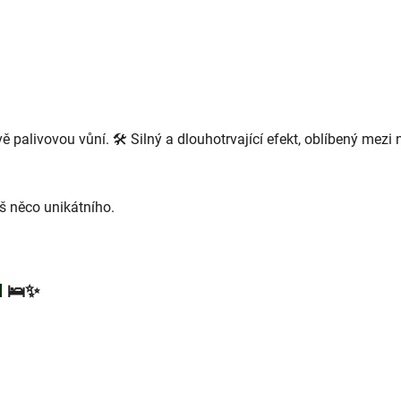
palivovou vůní. 🛠️ Silný a dlouhotrvající efekt, oblíbený mezi 
š něco unikátního.
l
🛌✨