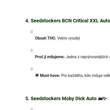
4.
Seedstockers BCN Critical XXL Aut
Obsah THC:
Velmi vysoký
Proč ji milujeme:
Jedna z nejvýnosnějších o
🌟 Must-have:
Pro každého, kdo miluje velké
5.
Seedstockers Moby Dick Auto
🐋✨