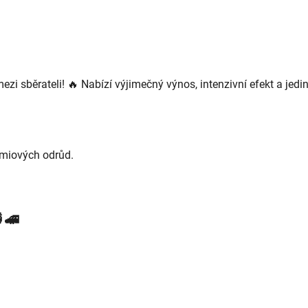
i sběrateli! 🔥 Nabízí výjimečný výnos, intenzivní efekt a jedin
émiových odrůd.
🚄