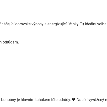
nášející obrovské výnosy a energizující účinky. 🚀 Ideální volba p
ím odrůdám.
 bonbóny je hlavním tahákem této odrůdy. 💖 Nabízí vyvážený e