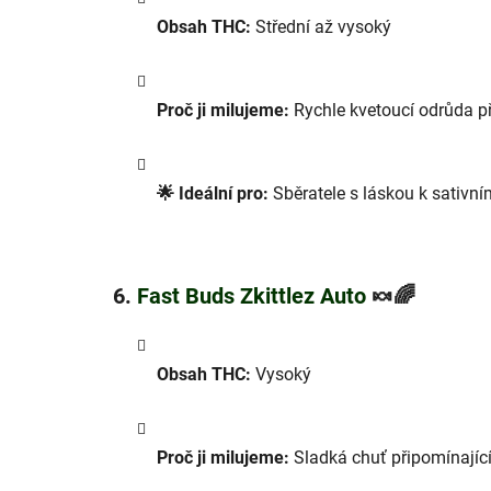
Obsah THC:
Střední až vysoký
Proč ji milujeme:
Rychle kvetoucí odrůda při
🌟 Ideální pro:
Sběratele s láskou k sativn
6.
Fast Buds Zkittlez Auto
🍬🌈
Obsah THC:
Vysoký
Proč ji milujeme:
Sladká chuť připomínající