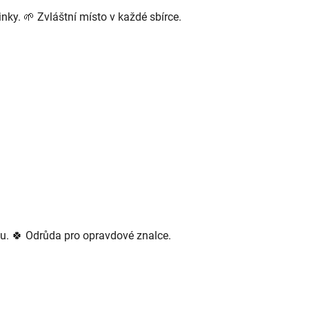
ky. 🌱 Zvláštní místo v každé sbírce.
tu. 🍀 Odrůda pro opravdové znalce.