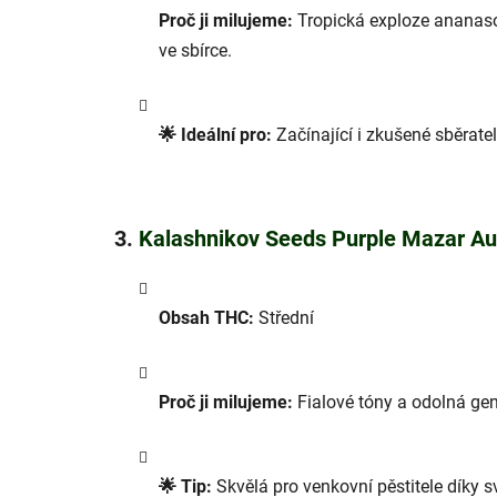
Proč ji milujeme:
Tropická exploze ananasov
ve sbírce.
🌟 Ideální pro:
Začínající i zkušené sběratel
3.
Kalashnikov Seeds Purple Mazar Au
Obsah THC:
Střední
Proč ji milujeme:
Fialové tóny a odolná gene
🌟 Tip:
Skvělá pro venkovní pěstitele díky s