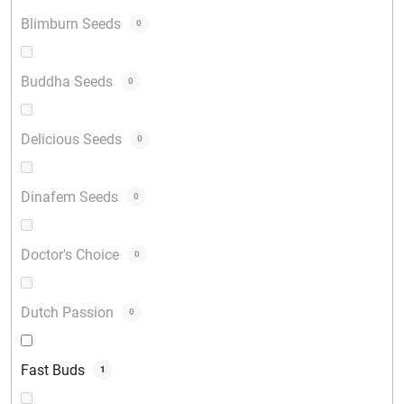
Blimburn Seeds
0
Buddha Seeds
0
Delicious Seeds
0
Dinafem Seeds
0
Doctor's Choice
0
Dutch Passion
0
Fast Buds
1