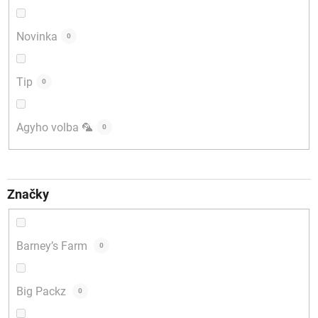
Novinka
0
Tip
0
Agyho volba 🦜
0
Značky
Barney’s Farm
0
Big Packz
0