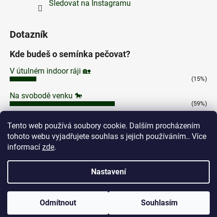
Sledovat na Instagramu
Dotazník
Kde budeš o semínka pečovat?
V útulném indoor ráji 🏡
(15%)
Na svobodě venku 🐎
(59%)
V kouzelném skleníku 🧙
Tento web používá soubory cookie. Dalším procházením
(16%)
tohoto webu vyjadřujete souhlas s jejich používáním.. Více
Klidně na Marsu, já se nebojím výzev! 🚀
informací
zde
.
(10%)
Počet hlasů:
184
Nastavení
Odmítnout
Souhlasím
Vytvořil Shoptet
Dárek semínko ZDARMA dle tvého výběru platbou on-line.
Copyright 2026
Agyseed
. Všechna práva vyhrazena.