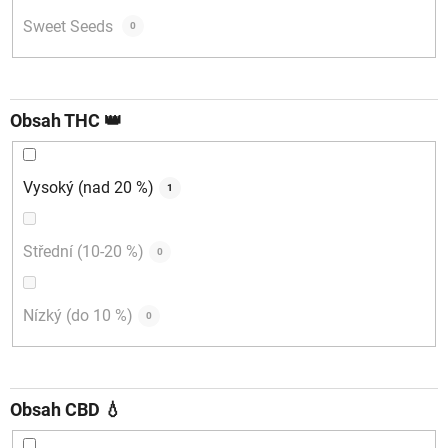
Sweet Seeds
0
Obsah THC 👑
Vysoký (nad 20 %)
1
Střední (10-20 %)
0
Nízký (do 10 %)
0
Obsah CBD 💧