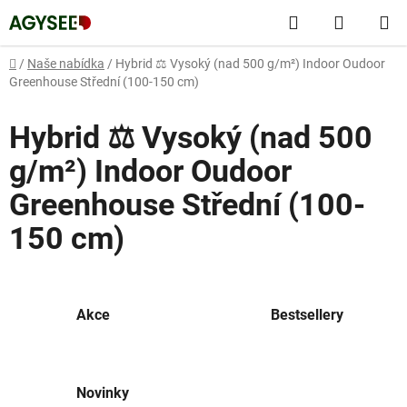
Přejít
Hledat
NÁKUP
na
obsah
KOŠÍK
Domů
/
Naše nabídka
/
Hybrid ⚖️ Vysoký (nad 500 g/m²) Indoor Oudoor
Greenhouse Střední (100-150 cm)
Hybrid ⚖️ Vysoký (nad 500
g/m²) Indoor Oudoor
Greenhouse Střední (100-
150 cm)
Akce
Bestsellery
Novinky