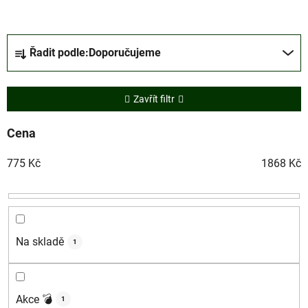
Ř
Řadit podle:
Doporučujeme
a
z
e
Zavřít filtr
n
í
Cena
p
775
Kč
1868
Kč
r
o
d
u
k
Na skladě
1
t
ů
Akce 💣
1