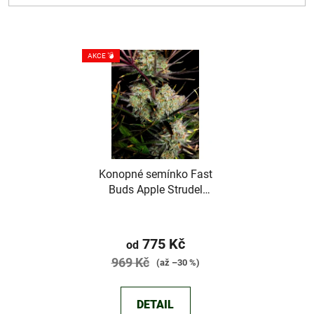
V
AKCE 💣
ý
p
i
s
p
r
Konopné semínko Fast
o
Buds Apple Strudel
d
Auto™
u
Průměrné
k
hodnocení
775 Kč
od
t
produktu
969 Kč
(až –30 %)
ů
je
4,5
DETAIL
z