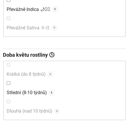
Převážně Indica 🌙🧘‍♂️
1
Převážně Sativa 🌞🎨
0
Doba květu rostliny 🕓
Krátká (do 8 týdnů)
0
Střední (8-10 týdnů)
1
Dlouhá (nad 10 týdnů)
0