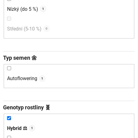
Nízký (do 5 %)
1
Střední (5-10 %)
0
Typ semen 🌼
Autoflowering
1
Genotyp rostliny 🧬
Hybrid ⚖️
1