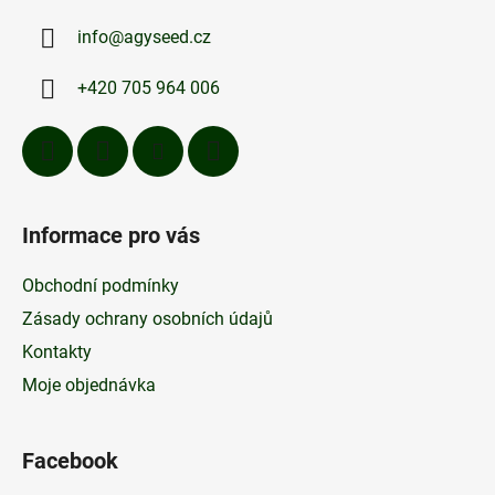
a
a
c
info
@
agyseed.cz
t
í
p
í
+420 705 964 006
r
v
k
y
v
ý
Informace pro vás
p
i
Obchodní podmínky
s
u
Zásady ochrany osobních údajů
Kontakty
Moje objednávka
Facebook