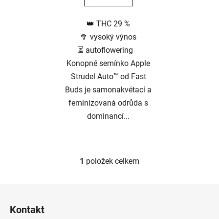
5
👑 THC 29 %
hvězdiček.
🥦 vysoký výnos
⏳ autoflowering
Konopné semínko Apple
Strudel Auto™ od Fast
Buds je samonakvétací a
feminizovaná odrůda s
dominancí...
1
položek celkem
O
v
l
Z
á
á
d
Kontakt
p