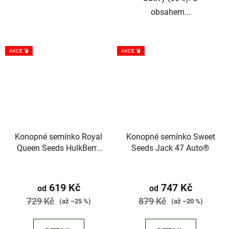
obsahem...
AKCE 💣
AKCE 💣
Konopné semínko Royal
Konopné semínko Sweet
Queen Seeds HulkBerry
Seeds Jack 47 Auto®
Auto
619 Kč
747 Kč
od
od
729 Kč
879 Kč
(až –25 %)
(až –20 %)