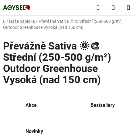
Přejít
Hledat
NÁKUP
na
obsah
KOŠÍK
Domů
/
Naše nabídka
/
Převážně Sativa 🌞🎨 Střední (250-500 g/m²)
Outdoor Greenhouse Vysoká (nad 150 cm)
Převážně Sativa 🌞🎨
Střední (250-500 g/m²)
Outdoor Greenhouse
Vysoká (nad 150 cm)
Akce
Bestsellery
Novinky