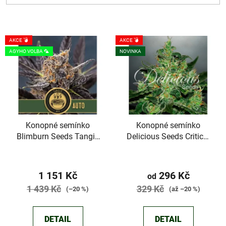
V
AKCE 💣
AKCE 💣
ý
AGYHO VOLBA 🦜
NOVINKA
p
i
s
p
r
Konopné semínko
Konopné semínko
o
Blimburn Seeds Tangie
Delicious Seeds Critical
d
Auto
Jack Herer Auto
u
Průměrné
k
hodnocení
1 151 Kč
296 Kč
od
t
produktu
1 439 Kč
329 Kč
(–20 %)
(až –20 %)
ů
je
4,3
DETAIL
DETAIL
z