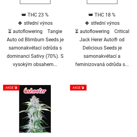
5
👑 THC 23 %
👑 THC 18 %
hvězdiček.
🍀 střední výnos
🍀 střední výnos
⏳ autoflowering Tangie
⏳ autoflowering Critical
Auto od Blimburn Seeds je
Jack Herer Auto® od
samonakvétací odrůda s
Delicious Seeds je
dominancí Sativy (70%). S
samonakvétací a
vysokým obsahem...
feminizovaná odrůda s...
AKCE 💣
AKCE 💣