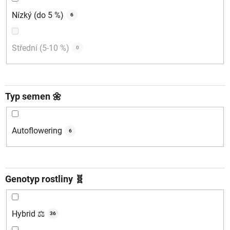
Nízký (do 5 %)
6
Střední (5-10 %)
0
Typ semen 🌼
Autoflowering
6
Genotyp rostliny 🧬
Hybrid ⚖️
36