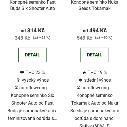
Konopné semínko Fast
Konopné semínko Nuka
Buds Six Shooter Auto
Seeds Tokamak
314 Kč
494 Kč
od
od
349 Kč
549 Kč
(až –25 %)
(až –50 %)
DETAIL
DETAIL
👑 THC 23 %
🔥 THC 19 %
🥦 vysoký výnos
🍀 střední výnos
⏳ autoflowering
⌛ autoflowering
Konopné semínko Six
Konopné semínko
Shooter Auto od Fast
Tokamak Auto od Nuka
Buds je samonakvétací a
Seeds je samonakvétací
feminizovaná odrůda s...
odrůda s dominancí
Sativy (60%). S