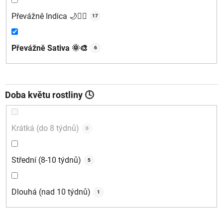
Převážně Indica 🌙🧘‍♂️
17
Převážně Sativa 🌞🎨
6
Doba květu rostliny 🕓
Krátká (do 8 týdnů)
0
Střední (8-10 týdnů)
5
Dlouhá (nad 10 týdnů)
1