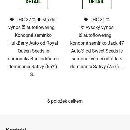
DETAIL
DETAIL
👑 THC 22 % 🍀 střední
👑 THC 21 %
výnos ⏳ autoflowering
🥦 vysoký výnos
Konopné semínko
⏳ autoflowering
HulkBerry Auto od Royal
Konopné semínko Jack 47
Queen Seeds je
Auto® od Sweet Seeds je
samonakvétací odrůda s
samonakvétací odrůda s
dominancí Sativy (65%).
dominancí Sativy (75%)....
S...
6
položek celkem
O
v
l
Z
á
á
d