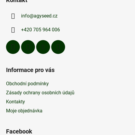
Kontakt
p
a
a
c
info
@
agyseed.cz
t
í
p
í
+420 705 964 006
r
v
k
y
v
ý
Informace pro vás
p
i
Obchodní podmínky
s
u
Zásady ochrany osobních údajů
Kontakty
Moje objednávka
Facebook