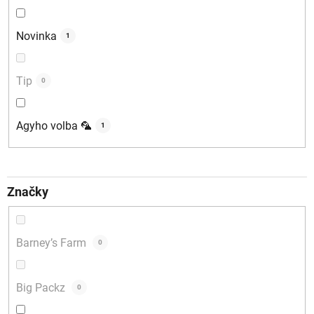
Novinka
1
Tip
0
Agyho volba 🦜
1
Značky
Barney’s Farm
0
Big Packz
0