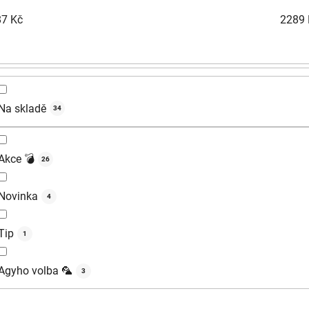
87
Kč
2289
Na skladě
34
Akce 💣
26
Novinka
4
Tip
1
Agyho volba 🦜
3