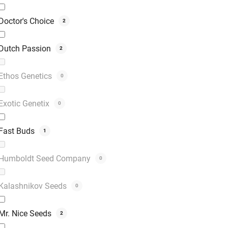
Doctor's Choice
2
Dutch Passion
2
Ethos Genetics
0
Exotic Genetix
0
Fast Buds
1
Humboldt Seed Company
0
Kalashnikov Seeds
0
Mr. Nice Seeds
2