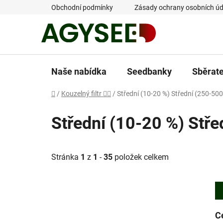
Přejít
Obchodní podmínky
Zásady ochrany osobních úd
na
obsah
Naše nabídka
Seedbanky
Sběrat
Domů
/
Kouzelný filtr 🧙‍♂️
/
Střední (10-20 %) Střední (250-50
Střední (10-20 %) Stř
Stránka
1
z
1
-
35
položek celkem
C