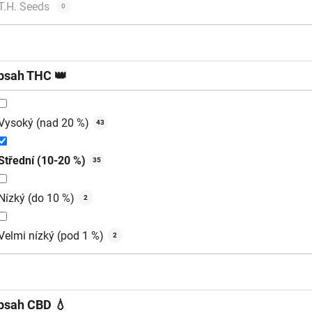
T.H. Seeds
0
bsah THC 👑
Vysoký (nad 20 %)
43
Střední (10-20 %)
35
Nízký (do 10 %)
2
Velmi nízký (pod 1 %)
2
bsah CBD 💧