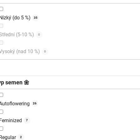
Nízký (do 5 %)
35
Střední (5-10 %)
0
Vysoký (nad 10 %)
0
yp semen 🌼
Autoflowering
26
Feminized
7
Regular
2