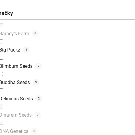
načky
Barney’s Farm
0
Big Packz
1
Blimburn Seeds
2
Buddha Seeds
3
Delicious Seeds
2
Dinafem Seeds
0
DNA Genetics
0