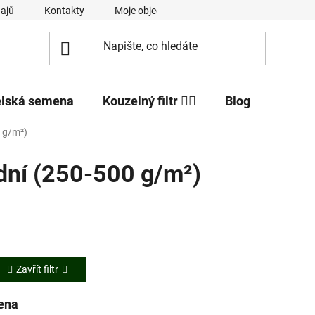
ajů
Kontakty
Moje objednávka
elská semena
Kouzelný filtr 🧙‍♂️
Blog
0 g/m²)
ední (250-500 g/m²)
Zavřít filtr
ena