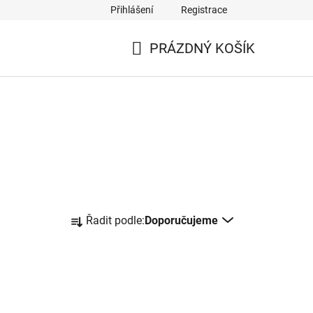
Přihlášení
Registrace
PRÁZDNÝ KOŠÍK
NÁKUPNÍ
KOŠÍK
Ř
Řadit podle:
Doporučujeme
a
z
e
n
í