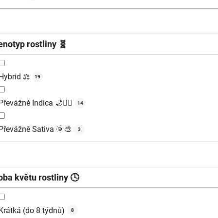
enotyp rostliny 🧬
Hybrid ⚖️
19
Převážně Indica 🌙🧘‍♂️
14
Převážně Sativa 🌞🎨
3
oba květu rostliny 🕓
Krátká (do 8 týdnů)
8