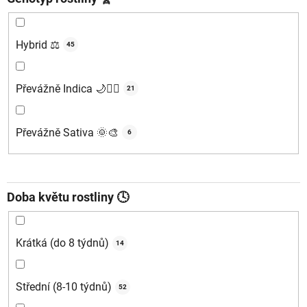
Hybrid ⚖️
45
Převážně Indica 🌙🧘‍♂️
21
Převážně Sativa 🌞🎨
6
Doba květu rostliny 🕓
Krátká (do 8 týdnů)
14
Střední (8-10 týdnů)
52