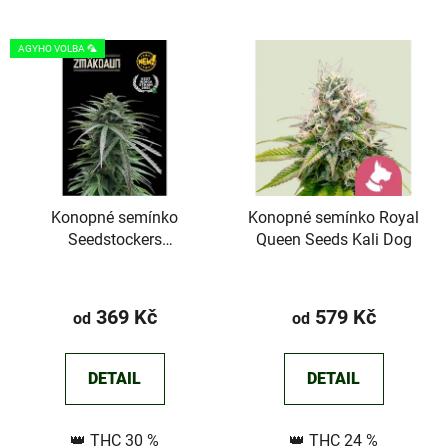
V
AGYHO VOLBA 🦜
ý
p
i
s
p
r
Konopné semínko
Konopné semínko Royal
o
Seedstockers
Queen Seeds Kali Dog
d
Zmakdaun©
u
Průměrné
k
hodnocení
369 Kč
579 Kč
od
od
t
produktu
ů
je
DETAIL
DETAIL
4,3
z
👑 THC 30 %
👑 THC 24 %
5