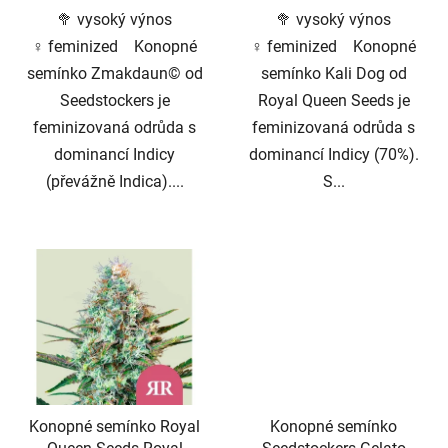
🥦 vysoký výnos
🥦 vysoký výnos
hvězdiček.
♀️ feminized Konopné
♀️ feminized Konopné
semínko Zmakdaun© od
semínko Kali Dog od
Seedstockers je
Royal Queen Seeds je
feminizovaná odrůda s
feminizovaná odrůda s
dominancí Indicy
dominancí Indicy (70%).
(převážně Indica)....
S...
Konopné semínko Royal
Konopné semínko