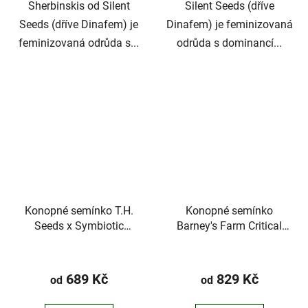
Sherbinskis od Silent
Silent Seeds (dříve
Seeds (dříve Dinafem) je
Dinafem) je feminizovaná
feminizovaná odrůda s...
odrůda s dominancí...
Konopné semínko T.H.
Konopné semínko
Seeds x Symbiotic
Barney's Farm Critical
Desperado
Kush
689 Kč
829 Kč
od
od