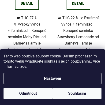
DETAIL
DETAIL
3,7
z
👑 THC 27 %
👑 THC 22 % 🥦 Extrémní
5
🥦 vysoký výnos
Výnos ♀️ feminized
hvězdiček.
♀️ feminized Konopné
Konopné semínko
semínko Moby Dick od
Strawberry Lemonade od
Barney's Farm je
Barney's Farm je
feminizovaná odrůda s
feminizovaná odrůda s
výraznou dominancí
převahou Sativy (60%
Tento web používá soubory cookie. Dalším procházením
tohoto webu vyjadřujete souhlas s jejich používáním.. Více
Sativy (75%). S...
Sativa /...
informací
zde
.
Nastavení
Odmítnout
Souhlasím
Dárek semínko ZDARMA dle tvého výběru platbou on-line.