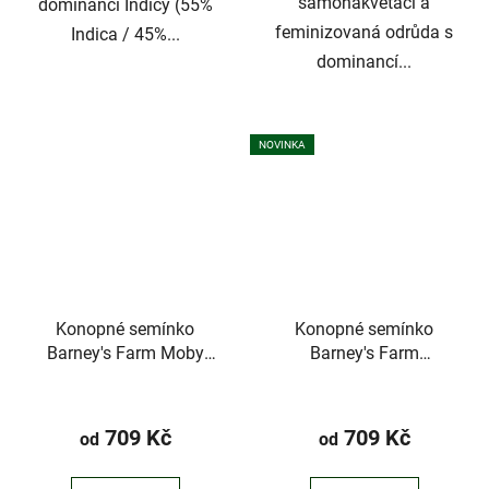
samonakvétací a
dominancí Indicy (55%
feminizovaná odrůda s
Indica / 45%...
dominancí...
NOVINKA
Konopné semínko
Konopné semínko
Barney's Farm Moby
Barney's Farm
Dick
Strawberry Lemonade
Průměrné
hodnocení
709 Kč
709 Kč
od
od
produktu
je