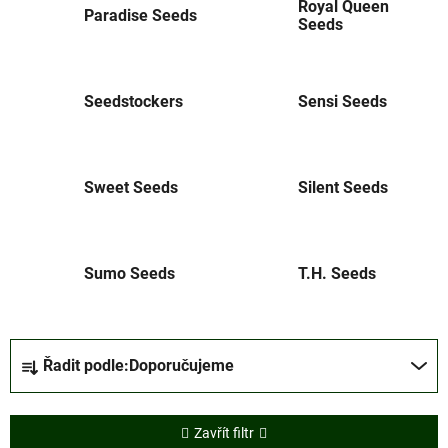
Royal Queen
Paradise Seeds
Seeds
Seedstockers
Sensi Seeds
Sweet Seeds
Silent Seeds
Sumo Seeds
T.H. Seeds
Ř
Řadit podle:
Doporučujeme
a
z
e
Zavřít filtr