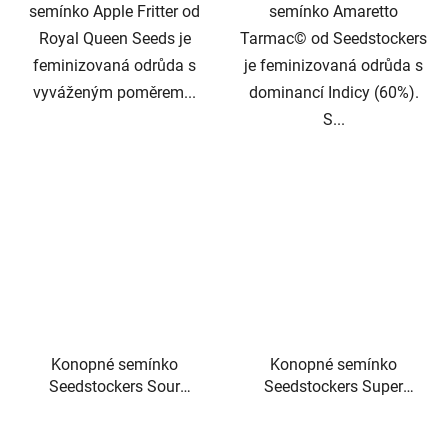
semínko Apple Fritter od
semínko Amaretto
Royal Queen Seeds je
Tarmac© od Seedstockers
feminizovaná odrůda s
je feminizovaná odrůda s
vyváženým poměrem...
dominancí Indicy (60%).
S...
Konopné semínko
Konopné semínko
Seedstockers Sour
Seedstockers Super
Diesel
Skunk