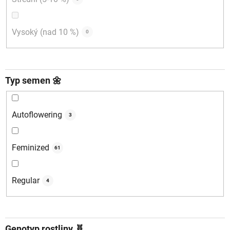
Vysoký (nad 10 %)
0
Typ semen 🌼
Autoflowering
3
Feminized
61
Regular
4
Genotyp rostliny 🧬