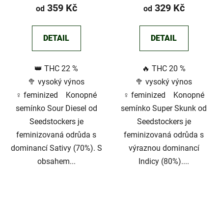
359 Kč
329 Kč
od
od
DETAIL
DETAIL
👑 THC 22 %
🔥 THC 20 %
🥦 vysoký výnos
🥦 vysoký výnos
♀️ feminized Konopné
♀️ feminized Konopné
semínko Sour Diesel od
semínko Super Skunk od
Seedstockers je
Seedstockers je
feminizovaná odrůda s
feminizovaná odrůda s
dominancí Sativy (70%). S
výraznou dominancí
obsahem...
Indicy (80%)....