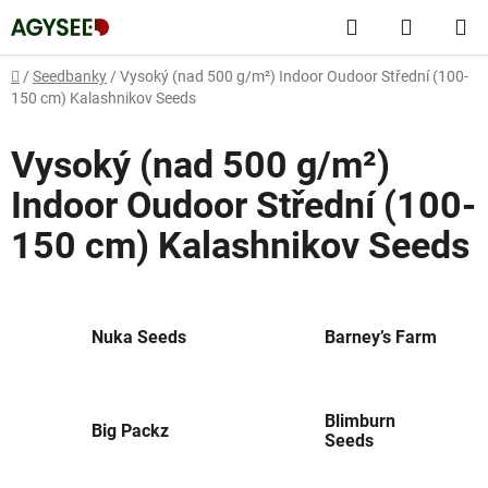
Přejít
Hledat
NÁKUP
na
obsah
KOŠÍK
Domů
/
Seedbanky
/
Vysoký (nad 500 g/m²) Indoor Oudoor Střední (100-
150 cm) Kalashnikov Seeds
Vysoký (nad 500 g/m²)
Indoor Oudoor Střední (100-
150 cm) Kalashnikov Seeds
Nuka Seeds
Barney’s Farm
Blimburn
Big Packz
Seeds