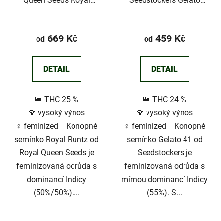
Queen Seeds Royal
Seedstockers Gelato
Runtz
41©
Průměrné
hodnocení
669 Kč
459 Kč
od
od
produktu
je
DETAIL
DETAIL
5,0
z
👑 THC 25 %
👑 THC 24 %
5
🥦 vysoký výnos
🥦 vysoký výnos
hvězdiček.
♀️ feminized Konopné
♀️ feminized Konopné
semínko Royal Runtz od
semínko Gelato 41 od
Royal Queen Seeds je
Seedstockers je
feminizovaná odrůda s
feminizovaná odrůda s
dominancí Indicy
mírnou dominancí Indicy
(50%/50%)....
(55%). S...