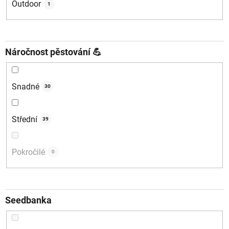
Outdoor
1
Náročnost pěstování 💪
Snadné
30
Střední
39
Pokročilé
0
Seedbanka