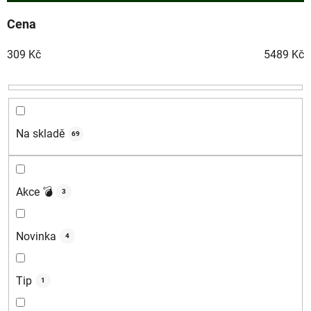
n
í
Cena
p
309
Kč
5489
Kč
r
o
d
u
k
Na skladě
69
t
ů
Akce 💣
3
Novinka
4
Tip
1