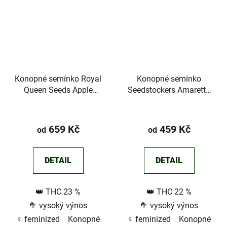
Konopné semínko Royal
Konopné semínko
Queen Seeds Apple
Seedstockers Amaretto
Fritter
Tarmac©
659 Kč
459 Kč
od
od
DETAIL
DETAIL
👑 THC 23 %
👑 THC 22 %
🥦 vysoký výnos
🥦 vysoký výnos
♀️ feminized Konopné
♀️ feminized Konopné