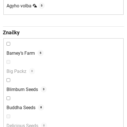
Agyho volba 🦜
5
Značky
Barney’s Farm
5
Big Packz
0
Blimburn Seeds
3
Buddha Seeds
8
Delicious Seeds
0