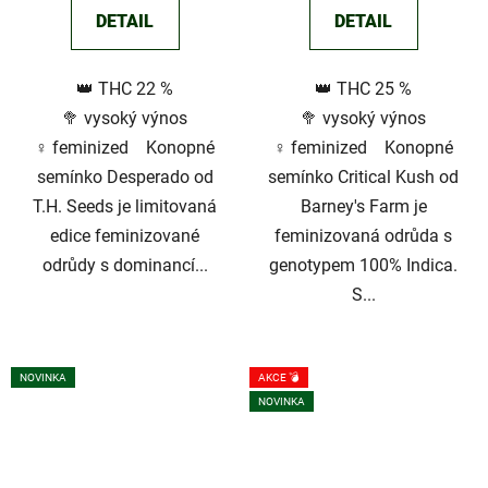
DETAIL
DETAIL
👑 THC 22 %
👑 THC 25 %
🥦 vysoký výnos
🥦 vysoký výnos
♀️ feminized Konopné
♀️ feminized Konopné
semínko Desperado od
semínko Critical Kush od
T.H. Seeds je limitovaná
Barney's Farm je
edice feminizované
feminizovaná odrůda s
odrůdy s dominancí...
genotypem 100% Indica.
S...
NOVINKA
AKCE 💣
NOVINKA