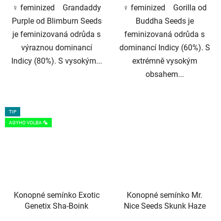
♀️ feminized Grandaddy
♀️ feminized Gorilla od
Purple od Blimburn Seeds
Buddha Seeds je
je feminizovaná odrůda s
feminizovaná odrůda s
výraznou dominancí
dominancí Indicy (60%). S
Indicy (80%). S vysokým...
extrémně vysokým
obsahem...
TIP
AGYHO VOLBA 🦜
Konopné semínko Exotic
Konopné semínko Mr.
Genetix Sha-Boink
Nice Seeds Skunk Haze