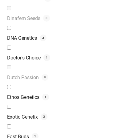
Dinafem Seeds
0
DNA Genetics
3
Doctor's Choice
1
Dutch Passion
0
Ethos Genetics
1
Exotic Genetix
3
Fast Buds
1