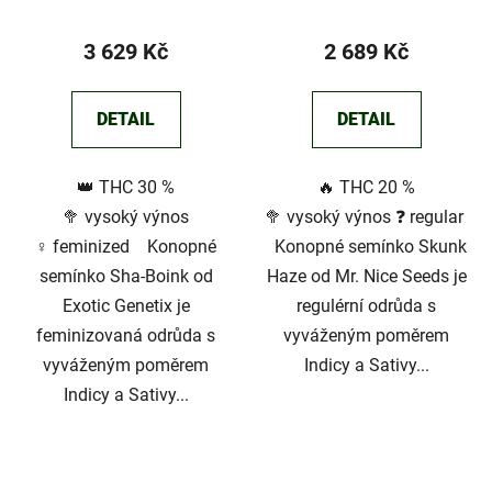
3 629 Kč
2 689 Kč
DETAIL
DETAIL
👑 THC 30 %
🔥 THC 20 %
🥦 vysoký výnos
🥦 vysoký výnos ❓ regular
♀️ feminized Konopné
Konopné semínko Skunk
semínko Sha-Boink od
Haze od Mr. Nice Seeds je
Exotic Genetix je
regulérní odrůda s
feminizovaná odrůda s
vyváženým poměrem
vyváženým poměrem
Indicy a Sativy...
Indicy a Sativy...