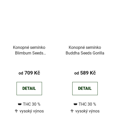
Konopné semínko
Konopné semínko
Blimburn Seeds
Buddha Seeds Gorilla
Grandaddy Purple
Průměrné
hodnocení
709 Kč
589 Kč
od
od
produktu
je
DETAIL
DETAIL
3,6
z
👑 THC 30 %
👑 THC 30 %
5
🥦 vysoký výnos
🥦 vysoký výnos
hvězdiček.