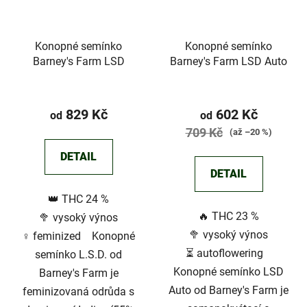
Konopné semínko
Konopné semínko
Barney's Farm LSD
Barney's Farm LSD Auto
Průměrné
hodnocení
829 Kč
602 Kč
od
od
produktu
709 Kč
(až –20 %)
je
DETAIL
5,0
DETAIL
z
👑 THC 24 %
5
🔥 THC 23 %
🥦 vysoký výnos
hvězdiček.
🥦 vysoký výnos
♀️ feminized Konopné
⏳ autoflowering
semínko L.S.D. od
Konopné semínko LSD
Barney's Farm je
Auto od Barney's Farm je
feminizovaná odrůda s