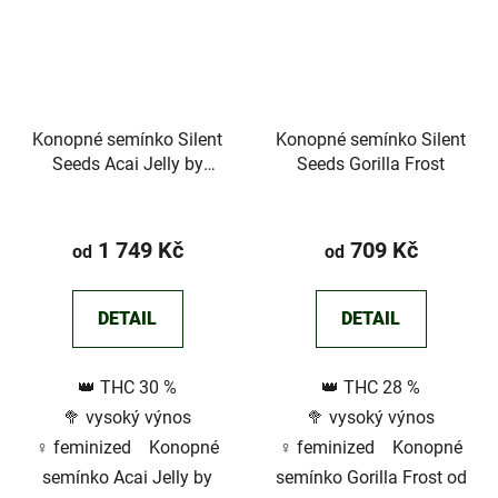
Konopné semínko Silent
Konopné semínko Silent
Seeds Acai Jelly by
Seeds Gorilla Frost
Sherbinskis
Průměrné
hodnocení
1 749 Kč
709 Kč
od
od
produktu
je
DETAIL
DETAIL
2,9
z
👑 THC 30 %
👑 THC 28 %
5
🥦 vysoký výnos
🥦 vysoký výnos
hvězdiček.
♀️ feminized Konopné
♀️ feminized Konopné
semínko Acai Jelly by
semínko Gorilla Frost od