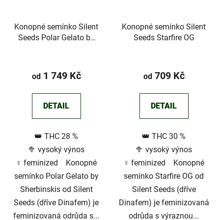
Konopné semínko Silent
Konopné semínko Silent
Seeds Polar Gelato by
Seeds Starfire OG
Sherbinskis
1 749 Kč
709 Kč
od
od
DETAIL
DETAIL
👑 THC 28 %
👑 THC 30 %
🥦 vysoký výnos
🥦 vysoký výnos
♀️ feminized Konopné
♀️ feminized Konopné
semínko Polar Gelato by
semínko Starfire OG od
Sherbinskis od Silent
Silent Seeds (dříve
Seeds (dříve Dinafem) je
Dinafem) je feminizovaná
feminizovaná odrůda s...
odrůda s výraznou...