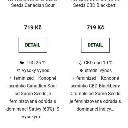
Seeds Canadian Sour
Seeds CBD Blackberry
Crumble
719 Kč
719 Kč
DETAIL
DETAIL
👑 THC 25 %
💧 CBD nad 10 %
🥦 vysoký výnos
🍀 střední výnos
♀️ feminized Konopné
♀️ feminized Konopné
semínko Canadian Sour
semínko CBD Blackberry
od Sumo Seeds je
Crumble od Sumo Seeds
feminizovaná odrůda s
je feminizovaná odrůda s
dominancí Sativy (60%). S
dominancí Indicy...
vysokým...