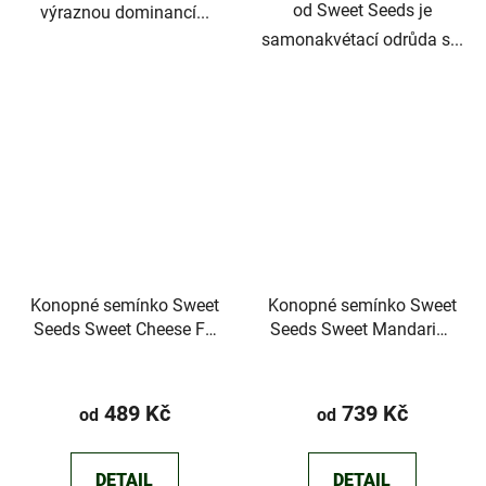
od Sweet Seeds je
výraznou dominancí...
samonakvétací odrůda s...
Konopné semínko Sweet
Konopné semínko Sweet
Seeds Sweet Cheese F1
Seeds Sweet Mandarine
Fast Version®
Zkittlez F1 Fast
Version®
489 Kč
739 Kč
od
od
DETAIL
DETAIL