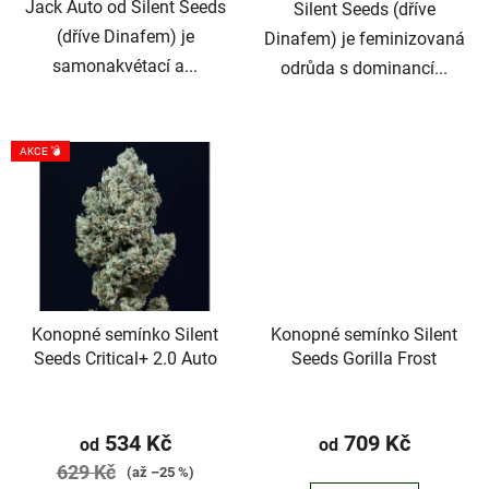
Jack Auto od Silent Seeds
Silent Seeds (dříve
(dříve Dinafem) je
Dinafem) je feminizovaná
samonakvétací a...
odrůda s dominancí...
AKCE 💣
Konopné semínko Silent
Konopné semínko Silent
Seeds Critical+ 2.0 Auto
Seeds Gorilla Frost
Průměrné
hodnocení
534 Kč
709 Kč
od
od
produktu
629 Kč
(až –25 %)