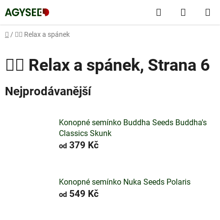
Přejít
Hledat
NÁKUP
na
obsah
KOŠÍK
Domů
/
💆‍♀️ Relax a spánek
💆‍♀️ Relax a spánek
, Strana 6
Nejprodávanější
Konopné semínko Buddha Seeds Buddha's
Classics Skunk
379 Kč
od
Konopné semínko Nuka Seeds Polaris
549 Kč
od