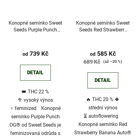
Konopné semínko Sweet
Konopné semínko Sweet
Seeds Purple Punch
Seeds Red Strawberry
OG®
Banana Auto®
739 Kč
585 Kč
od
od
689 Kč
(až –20 %)
DETAIL
DETAIL
👑 THC 22 %
🔥 THC 20 % 🍀
🥦 vysoký výnos
střední výnos
♀️ feminized Konopné
⏳ autoflowering
semínko Purple Punch
Konopné semínko Red
OG® od Sweet Seeds je
Strawberry Banana Auto®
feminizovaná odrůda s