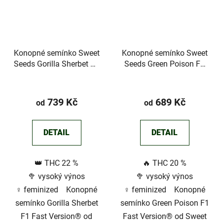
Konopné semínko Sweet
Konopné semínko Sweet
Seeds Gorilla Sherbet F1
Seeds Green Poison F1
Fast Version®
Fast Version®
Průměrné
hodnocení
739 Kč
689 Kč
od
od
produktu
je
DETAIL
DETAIL
5,0
z
👑 THC 22 %
🔥 THC 20 %
5
🥦 vysoký výnos
🥦 vysoký výnos
hvězdiček.
♀️ feminized Konopné
♀️ feminized Konopné
semínko Gorilla Sherbet
semínko Green Poison F1
F1 Fast Version® od
Fast Version® od Sweet