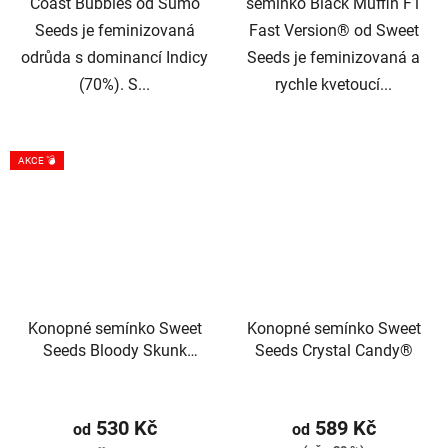
Coast Bubbles od Sumo
semínko Black Muffin F1
Seeds je feminizovaná
Fast Version® od Sweet
odrůda s dominancí Indicy
Seeds je feminizovaná a
(70%). S...
rychle kvetoucí...
AKCE 💣
Konopné semínko Sweet
Konopné semínko Sweet
Seeds Bloody Skunk
Seeds Crystal Candy®
Auto®
530 Kč
589 Kč
od
od