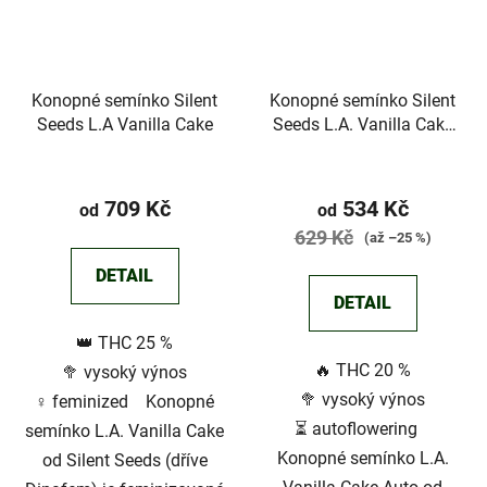
Konopné semínko Silent
Konopné semínko Silent
Seeds L.A Vanilla Cake
Seeds L.A. Vanilla Cake
Auto
709 Kč
534 Kč
od
od
629 Kč
(až –25 %)
DETAIL
DETAIL
👑 THC 25 %
🔥 THC 20 %
🥦 vysoký výnos
🥦 vysoký výnos
♀️ feminized Konopné
⏳ autoflowering
semínko L.A. Vanilla Cake
Konopné semínko L.A.
od Silent Seeds (dříve