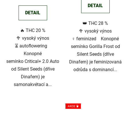
je
DETAIL
2,9
DETAIL
z
👑 THC 28 %
5
🔥 THC 20 %
🥦 vysoký výnos
hvězdiček.
🥦 vysoký výnos
♀️ feminized Konopné
⏳ autoflowering
semínko Gorilla Frost od
Konopné
Silent Seeds (dříve
semínko Critical+ 2.0 Auto
Dinafem) je feminizovaná
od Silent Seeds (dříve
odrůda s dominancí...
Dinafem) je
samonakvétací a...
AKCE 💣