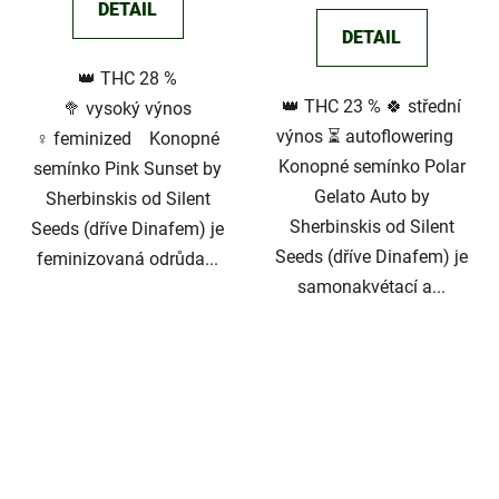
DETAIL
DETAIL
👑 THC 28 %
👑 THC 23 % 🍀 střední
🥦 vysoký výnos
výnos ⏳ autoflowering
♀️ feminized Konopné
Konopné semínko Polar
semínko Pink Sunset by
Gelato Auto by
Sherbinskis od Silent
Sherbinskis od Silent
Seeds (dříve Dinafem) je
Seeds (dříve Dinafem) je
feminizovaná odrůda...
samonakvétací a...