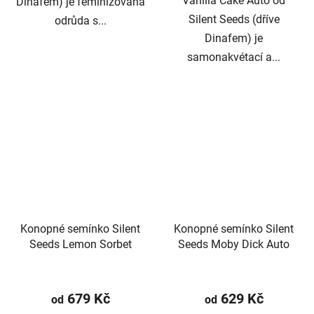
Vanilla Cake Auto od
Dinafem) je feminizovaná
Silent Seeds (dříve
odrůda s...
Dinafem) je
samonakvétací a...
Konopné semínko Silent
Konopné semínko Silent
Seeds Lemon Sorbet
Seeds Moby Dick Auto
Průměrné
hodnocení
679 Kč
629 Kč
od
od
produktu