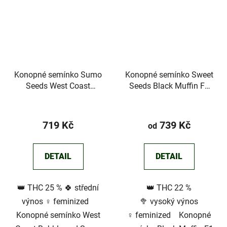
Konopné semínko Sumo
Konopné semínko Sweet
Seeds West Coast
Seeds Black Muffin F1
Bubbles
Fast Version®
719 Kč
739 Kč
od
DETAIL
DETAIL
👑 THC 25 % 🍀 střední
👑 THC 22 %
výnos ♀️ feminized
🥦 vysoký výnos
Konopné semínko West
♀️ feminized Konopné