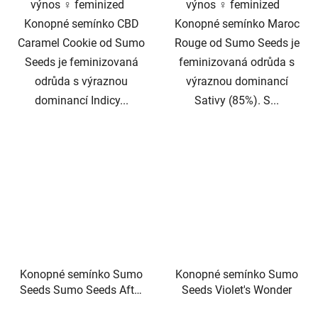
výnos ♀️ feminized
výnos ♀️ feminized
Konopné semínko CBD
Konopné semínko Maroc
Caramel Cookie od Sumo
Rouge od Sumo Seeds je
Seeds je feminizovaná
feminizovaná odrůda s
odrůda s výraznou
výraznou dominancí
dominancí Indicy...
Sativy (85%). S...
Konopné semínko Sumo
Konopné semínko Sumo
Seeds Sumo Seeds After
Seeds Violet's Wonder
8 OG