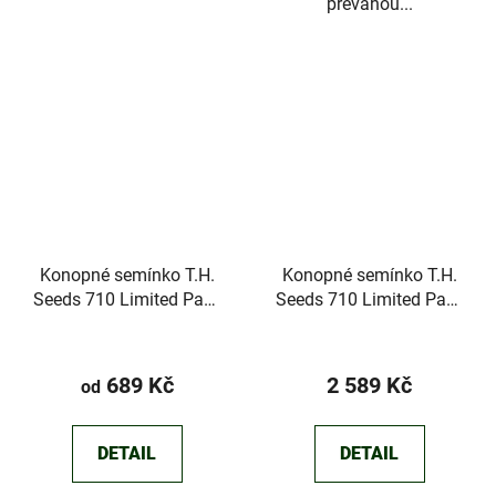
převahou...
Konopné semínko T.H.
Konopné semínko T.H.
Seeds 710 Limited Pack
Seeds 710 Limited Pack
Hazanana
Purple Banana Cream
689 Kč
2 589 Kč
od
DETAIL
DETAIL