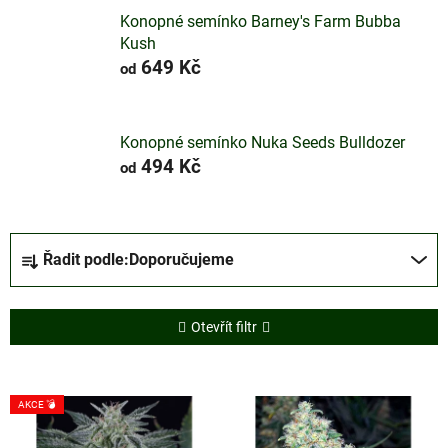
Konopné semínko Barney's Farm Bubba
Kush
649 Kč
od
Konopné semínko Nuka Seeds Bulldozer
494 Kč
od
Ř
Řadit podle:
Doporučujeme
a
z
e
Otevřít filtr
n
í
V
p
AKCE 💣
ý
r