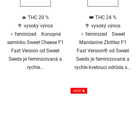
🔥 THC 20 %
👑 THC 24 %
🥦 vysoký výnos
🥦 vysoký výnos
♀️ feminized Konopné
♀️ feminized Sweet
semínko Sweet Cheese F1
Mandarine Zkittlez F1
Fast Version od Sweet
Fast Version® od Sweet
Seeds je feminizovaná a
Seeds je feminizovaná a
rychle...
rychle kvetoucí odrůda s...
AKCE 💣