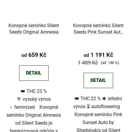
Konopné semínko Silent
Konopné semínko Silent
Seeds Original Amnesia
Seeds Pink Sunset Auto
by Sherbinskis
Průměrné
hodnocení
659 Kč
1 191 Kč
od
od
produktu
1 489 Kč
(až –30 %)
je
DETAIL
5,0
DETAIL
z
👑 THC 23 %
5
👑 THC 22 % 🍀 střední
🥦 vysoký výnos
hvězdiček.
výnos ⏳ autoflowering
♀️ feminized Konopné
Konopné semínko Pink
semínko Original Amnesia
Sunset Auto by
od Silent Seeds je
Sherbinskis od Silent
feminizovaná odrůda s