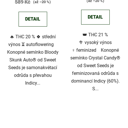
(až –20 %)
589 Kč
(až –20 %)
DETAIL
DETAIL
👑 THC 21 %
🔥 THC 20 % 🍀 střední
🥦 vysoký výnos
výnos ⏳ autoflowering
♀️ feminized Konopné
Konopné semínko Bloody
semínko Crystal Candy®
Skunk Auto® od Sweet
od Sweet Seeds je
Seeds je samonakvétací
feminizovaná odrůda s
odrůda s převahou
dominancí Indicy (60%).
Indicy...
S...