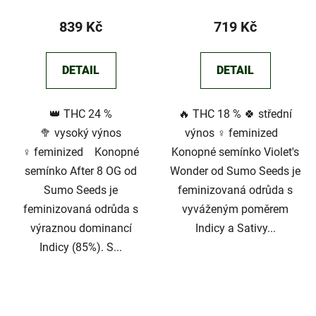
839 Kč
719 Kč
DETAIL
DETAIL
👑 THC 24 %
🔥 THC 18 % 🍀 střední
🥦 vysoký výnos
výnos ♀️ feminized
♀️ feminized Konopné
Konopné semínko Violet's
semínko After 8 OG od
Wonder od Sumo Seeds je
Sumo Seeds je
feminizovaná odrůda s
feminizovaná odrůda s
vyváženým poměrem
výraznou dominancí
Indicy a Sativy...
Indicy (85%). S...