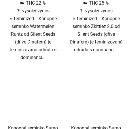
👑 THC 22 %
👑 THC 25 %
5
🥦 vysoký výnos
🥦 vysoký výnos
hvězdiček.
♀️ feminized Konopné
♀️ feminized Konopné
semínko Watermelon
semínko Zkittlez 2.0 od
Runtz od Silent Seeds
Silent Seeds (dříve
(dříve Dinafem) je
Dinafem) je feminizovaná
feminizovaná odrůda s
odrůda s dominancí...
dominancí...
Konopné semínko Sumo
Konopné semínko Sumo