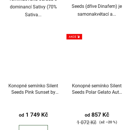
Seeds (dříve Dinafem) je
dominancí Sativy (70%
samonakvétací a...
Sativa...
AKCE 💣
Konopné semínko Silent
Konopné semínko Silent
Seeds Pink Sunset by
Seeds Polar Gelato Auto
Sherbinskis
by Sherbinskis
1 749 Kč
857 Kč
od
od
1 072 Kč
(až –20 %)