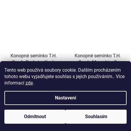
Konopné semínko T.H.
Konopné semínko T.H.
Seeds Darkstar Kush
Seeds Mona Lisa™
Tento web používá soubory cookie. Dalším procházením
tohoto webu vyjadřujete souhlas s jejich používáním.. Více
informací
zde
.
2 619 Kč
1 929 Kč
Nastavení
DETAIL
DETAIL
Odmítnout
Souhlasím
👑 THC 22 %
👑 THC 24 %
Dárek semínko ZDARMA dle tvého výběru platbou on-line.
🥦 vysoký výnos
🥦 vysoký výnos