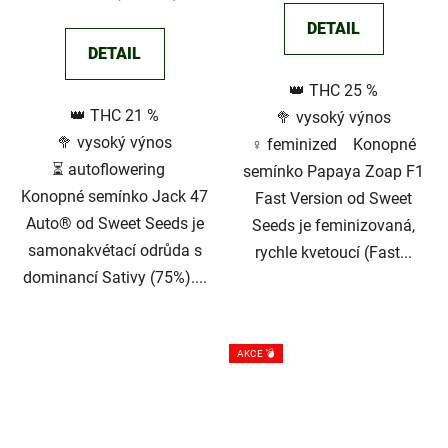
DETAIL
DETAIL
👑 THC 25 %
👑 THC 21 %
🥦 vysoký výnos
🥦 vysoký výnos
♀️ feminized Konopné
⏳ autoflowering
semínko Papaya Zoap F1
Konopné semínko Jack 47
Fast Version od Sweet
Auto® od Sweet Seeds je
Seeds je feminizovaná,
samonakvétací odrůda s
rychle kvetoucí (Fast...
dominancí Sativy (75%)....
AKCE 💣