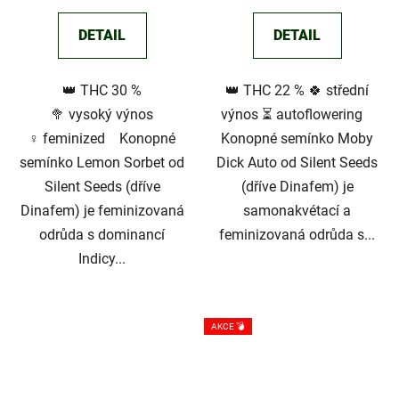
je
DETAIL
DETAIL
4,0
z
👑 THC 30 %
👑 THC 22 % 🍀 střední
5
🥦 vysoký výnos
výnos ⏳ autoflowering
hvězdiček.
♀️ feminized Konopné
Konopné semínko Moby
semínko Lemon Sorbet od
Dick Auto od Silent Seeds
Silent Seeds (dříve
(dříve Dinafem) je
Dinafem) je feminizovaná
samonakvétací a
odrůda s dominancí
feminizovaná odrůda s...
Indicy...
AKCE 💣