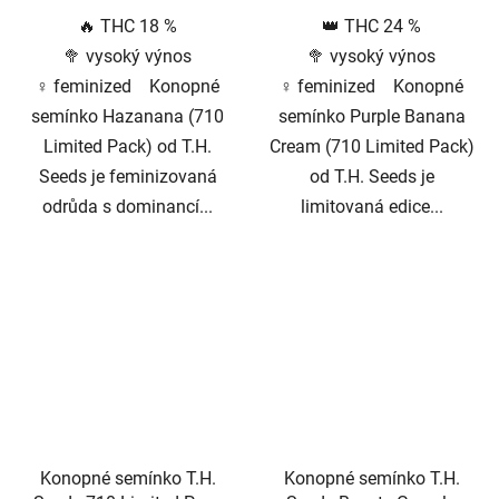
🔥 THC 18 %
👑 THC 24 %
🥦 vysoký výnos
🥦 vysoký výnos
♀️ feminized Konopné
♀️ feminized Konopné
semínko Hazanana (710
semínko Purple Banana
Limited Pack) od T.H.
Cream (710 Limited Pack)
Seeds je feminizovaná
od T.H. Seeds je
odrůda s dominancí...
limitovaná edice...
Konopné semínko T.H.
Konopné semínko T.H.