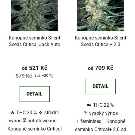
p
o
i
d
s
u
p
k
r
t
Konopné semínko Silent
Konopné semínko Silent
o
ů
Seeds Critical Jack Auto
Seeds Critical+ 2.0
d
u
k
521 Kč
709 Kč
od
od
t
579 Kč
(až –20 %)
ů
DETAIL
DETAIL
👑 THC 22 %
🔥 THC 20 % 🍀 střední
🥦 vysoký výnos
výnos ⏳ autoflowering
♀️ feminized Konopné
Konopné semínko Critical
semínko Critical+ 2.0 od