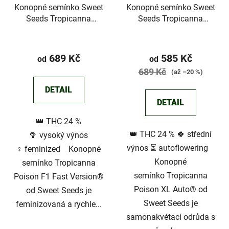
Konopné semínko Sweet
Konopné semínko Sweet
Seeds Tropicanna
Seeds Tropicanna
Poison F1 Fast
Poison XL Auto®
Průměrné
Version®
hodnocení
689 Kč
585 Kč
od
od
produktu
689 Kč
(až –20 %)
je
DETAIL
5,0
DETAIL
z
👑 THC 24 %
5
👑 THC 24 % 🍀 střední
🥦 vysoký výnos
hvězdiček.
výnos ⏳ autoflowering
♀️ feminized Konopné
Konopné
semínko Tropicanna
semínko Tropicanna
Poison F1 Fast Version®
Poison XL Auto® od
od Sweet Seeds je
Sweet Seeds je
feminizovaná a rychle...
samonakvétací odrůda s