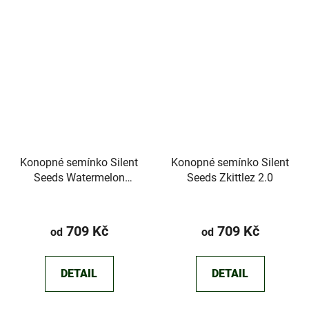
Konopné semínko Silent
Konopné semínko Silent
Seeds Watermelon
Seeds Zkittlez 2.0
Runtz
Průměrné
hodnocení
709 Kč
709 Kč
od
od
produktu
je
DETAIL
DETAIL
4,3
z