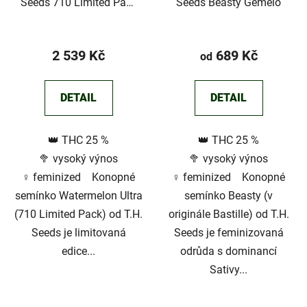
Seeds 710 Limited Pack
Seeds Beasty Gemelo
Watermelon Ultra
2 539 Kč
689 Kč
od
DETAIL
DETAIL
👑 THC 25 %
👑 THC 25 %
🥦 vysoký výnos
🥦 vysoký výnos
♀️ feminized Konopné
♀️ feminized Konopné
semínko Watermelon Ultra
semínko Beasty (v
(710 Limited Pack) od T.H.
originále Bastille) od T.H.
Seeds je limitovaná
Seeds je feminizovaná
edice...
odrůda s dominancí
Sativy...