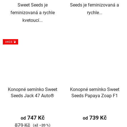
Sweet Seeds je
Seeds je feminizovaná a
feminizovaná a rychle
rychle...
kvetoucí...
AKCE 💣
Konopné semínko Sweet
Konopné semínko Sweet
Seeds Jack 47 Auto®
Seeds Papaya Zoap F1
747 Kč
739 Kč
od
od
879 Kč
(až –20 %)